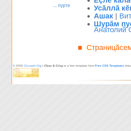
Ĕçлĕ кала
... пурте
Усăллă кĕ
Ашак
|
Ви
Шурăм пуç
Анатолий 
Страницăсе
■
© 2008
Chuvash.Org
|
Clear & Crisp
is a free template from
Free CSS Templates
rele