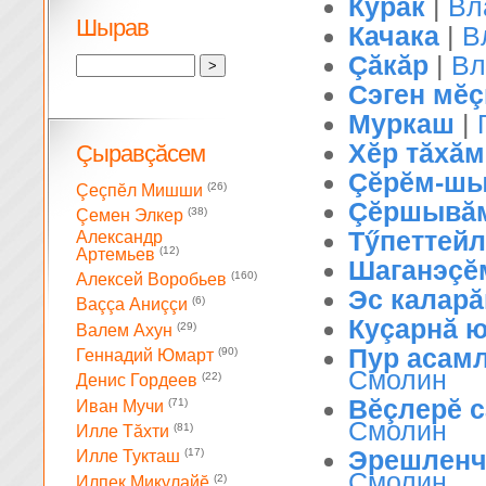
Курак
|
Вл
Шырав
Качака
|
В
Çăкăр
|
Вл
Сэген мĕç
Муркаш
|
Хĕр тăхăм
Çыравçăсем
Çĕрĕм-шыв
(26)
Çеçпĕл Мишши
Çĕршывă
(38)
Çемен Элкер
Тӳпеттейл
Александр
(12)
Артемьев
Шаганэçĕм
(160)
Алексей Воробьев
Эс каларăн
(6)
Ваççа Аниççи
Куçарнă 
(29)
Валем Ахун
Пур асамл
(90)
Геннадий Юмарт
Смолин
(22)
Денис Гордеев
Вĕçлерĕ с
(71)
Иван Мучи
Смолин
(81)
Илле Тăхти
Эрешленчĕ
(17)
Илле Тукташ
Смолин
(2)
Илпек Микулайĕ