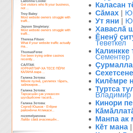
Ladonna Cooke
:
Каласан т
Get visitors who fit your business,
not ...
Сăмах
|
Ю
Troy Baley
:
Most website owners struggle with
Ут яни
|
Ю
traffi...
Jayson Singletary
:
Хаваслă 
Most website owners struggle with
traffi...
Ĕненӳ çит
Theresa Filson
:
Теветкел
What if your website traffic actually
ma...
Калинкке 
ThomasFeree
:
Сементер
I've been trying online casinos
recently...
Çурмалла
САЛТАК
:
НУРНАТПАР-ХА ТЕСЕ ПЁРИ
Сехетсене
КАЛАНА вара ...
Галина Зотова
:
Килĕмре н
Мĕнле пулнă, çаплипех тăрать,
заблокиров...
Туртса ту
Галина Зотова
:
Владимир
Тархасшăн çак ухмахсен
шухăшĕсене тасатă...
Кинори пе
Галина Зотова
:
Сергей Юшков - Етĕрне
Кăмăллат
районĕнчи Атликаси...
rozemelyanowa
:
Манпа ак м
Лайăх сăвă ачасемшĕн...
Кĕт мана