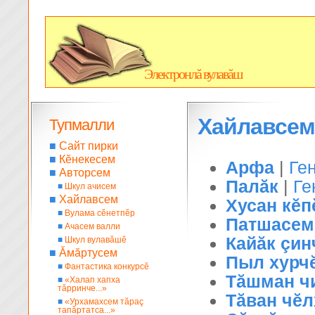
Электронлă вулавăш
Хайлавсем
Тупмалли
■
Сайт пирки
■
Кĕнекесем
Арфа
|
Ге
■
Авторсем
Палăк
|
Ге
■
Шкул ачисем
■
Хайлавсем
Хусан кĕп
■
Вулама сĕнетпĕр
Патшасем
■
Ачасем валли
Кайăк çин
■
Шкул вулавăшĕ
■
Ăмăртусем
Пыл хурч
■
Фантастика конкурсĕ
Тăшман чи
■
«Халап хапха
тăрринче...»
Тăван чĕл
■
«Урхамахсем тăраç
тапăртатса...»