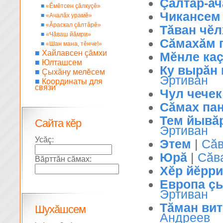
Çăлтăр-ач
■
«Ĕмĕтсен çăлкуçĕ»
Чикансем
■
«Ачалăх урамĕ»
■
«Ăраскал çăлтăрĕ»
Тăван чĕл
■
«Чăваш йăмри»
Сăмахăм 
■
«Шан мана, тĕнче!»
■
Хайлавсен çăмхи
Мĕнле каç-
■
Юлташсем
Ку вырăн 
■
Çыхăну мелĕсем
Эртиван
■
Координаты для
связи
Чул чечек
Сăмах па
Тем йывăр
Сайта кĕр
Эртиван
Усăç:
Этем
|
Сăв
Юрă
|
Сăв
Вăрттăн сăмах:
Хĕр йĕрри
Европа çы
Эртиван
Тăман вит
Шухăшсем
Андреев