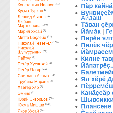
Пăр кайнă
(12)
Константин Иванов
(3)
Куçма Турхан
Вунвиççĕ
Айдаш
(13)
Леонид Агаков
Любовь
Тăван çĕ
(186)
Мартьянова
Йăмăк
|
Г
(3)
Мария Ухсай
Пирĕн ялт
(21)
Митта Ваçлейĕ
(139)
Николай Теветкел
Пилĕк чĕр
Николай
Йăмрасем
(21)
Шупуççынни
Килне тав
(9)
Пайтул
(41)
Йăпатрĕç..
Петĕр Хусанкай
(118)
Петĕр Ялгир
Балетмей
(24)
Светлана Асамат
Ял хĕрĕ 
(25)
Трубина Мархви
Пĕрремĕш
(4)
Хветĕр Уяр
Канăçсăр
(7)
Эмине
Шывсикк
(39)
Юрий Скворцов
Плансене
(240)
Юхма Мишши
(14)
Яков Ухсай