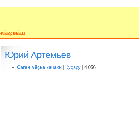
нлă вулавăш
Юрий Артемьев
Сэген мĕçье качаки
|
Куçару
| 4 056