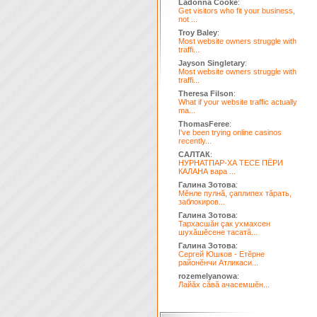
Ladonna Cooke
:
Get visitors who fit your business,
not ...
Troy Baley
:
Most website owners struggle with
traffi...
Jayson Singletary
:
Most website owners struggle with
traffi...
Theresa Filson
:
What if your website traffic actually
ma...
ThomasFeree
:
I've been trying online casinos
recently...
САЛТАК
:
НУРНАТПАР-ХА ТЕСЕ ПЁРИ
КАЛАНА вара ...
Галина Зотова
:
Мĕнле пулнă, çаплипех тăрать,
заблокиров...
Галина Зотова
:
Тархасшăн çак ухмахсен
шухăшĕсене тасатă...
Галина Зотова
:
Сергей Юшков - Етĕрне
районĕнчи Атликаси...
rozemelyanowa
:
Лайăх сăвă ачасемшĕн...