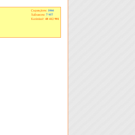
Çыравçăсем:
1066
Хайлавсем:
7 957
Калăпăшĕ:
48 412 901