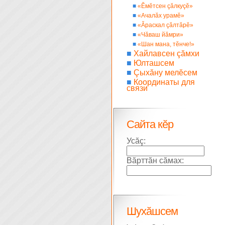
■
«Ĕмĕтсен çăлкуçĕ»
■
«Ачалăх урамĕ»
■
«Ăраскал çăлтăрĕ»
■
«Чăваш йăмри»
■
«Шан мана, тĕнче!»
■
Хайлавсен çăмхи
■
Юлташсем
■
Çыхăну мелĕсем
■
Координаты для
связи
Сайта кĕр
Усăç:
Вăрттăн сăмах:
Шухăшсем