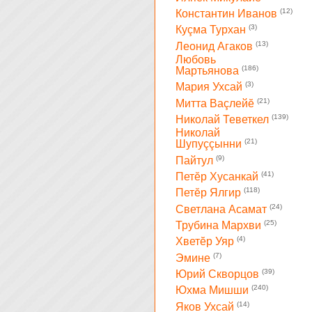
(12)
Константин Иванов
(3)
Куçма Турхан
(13)
Леонид Агаков
Любовь
(186)
Мартьянова
(3)
Мария Ухсай
(21)
Митта Ваçлейĕ
(139)
Николай Теветкел
Николай
(21)
Шупуççынни
(9)
Пайтул
(41)
Петĕр Хусанкай
(118)
Петĕр Ялгир
(24)
Светлана Асамат
(25)
Трубина Мархви
(4)
Хветĕр Уяр
(7)
Эмине
(39)
Юрий Скворцов
(240)
Юхма Мишши
(14)
Яков Ухсай