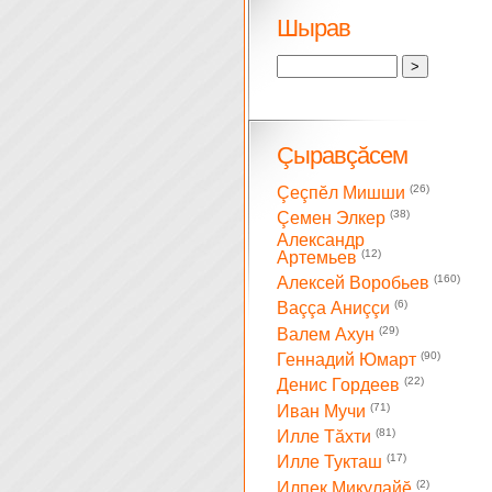
Шырав
Çыравçăсем
(26)
Çеçпĕл Мишши
(38)
Çемен Элкер
Александр
(12)
Артемьев
(160)
Алексей Воробьев
(6)
Ваççа Аниççи
(29)
Валем Ахун
(90)
Геннадий Юмарт
(22)
Денис Гордеев
(71)
Иван Мучи
(81)
Илле Тăхти
(17)
Илле Тукташ
(2)
Илпек Микулайĕ