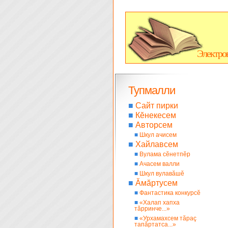
Электро
Тупмалли
■
Сайт пирки
■
Кĕнекесем
■
Авторсем
■
Шкул ачисем
■
Хайлавсем
■
Вулама сĕнетпĕр
■
Ачасем валли
■
Шкул вулавăшĕ
■
Ăмăртусем
■
Фантастика конкурсĕ
■
«Халап хапха
тăрринче...»
■
«Урхамахсем тăраç
тапăртатса...»