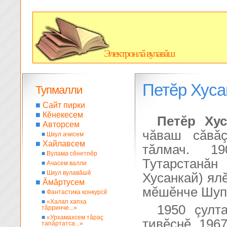
Электронлă вулавăш
Петĕр Хуса
Тупмалли
■
Сайт пирки
■
Кĕнекесем
Петĕр Хус
■
Авторсем
чăваш сăвăç
■
Шкул ачисем
■
Хайлавсем
тăлмач. 1
■
Вулама сĕнетпĕр
Тутарстанăн
■
Ачасем валли
■
Шкул вулавăшĕ
Хусанкай) ялĕ
■
Ăмăртусем
мĕшĕнче Шуп
■
Фантастика конкурсĕ
■
«Халап хапха
1950 çулт
тăрринче...»
■
«Урхамахсем тăраç
тивĕçнĕ. 196
тапăртатса...»