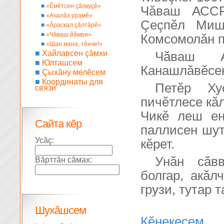
■
«Ĕмĕтсен çăлкуçĕ»
Чăваш АССР
■
«Ачалăх урамĕ»
Çеçпĕл Миш
■
«Ăраскал çăлтăрĕ»
■
«Чăваш йăмри»
Комсомолăн п
■
«Шан мана, тĕнче!»
■
Хайлавсен çăмхи
Чăваш 
■
Юлташсем
Канашлăвĕсен
■
Çыхăну мелĕсем
■
Координаты для
Петĕр Ху
связи
пичĕтлесе кă
Чикĕ леш ен
Сайта кĕр
паллисен шут
Усăç:
кĕрет.
Унăн сăвв
Вăрттăн сăмах:
болгар, акăл
грузи, тутар 
Шухăшсем
Кĕнекесем