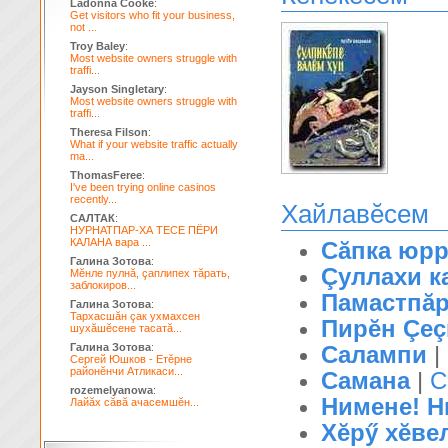
Ladonna Cooke
:
Get visitors who fit your business,
not ...
Troy Baley
:
Most website owners struggle with
traffi...
Jayson Singletary
:
Most website owners struggle with
traffi...
Theresa Filson
:
What if your website traffic actually
ma...
ThomasFeree
:
I've been trying online casinos
recently...
Хайлавĕсем
САЛТАК
:
НУРНАТПАР-ХА ТЕСЕ ПЁРИ
КАЛАНА вара ...
Сăпка юр
Галина Зотова
:
Çуллахи к
Мĕнле пулнă, çаплипех тăрать,
заблокиров...
Памастпăр
Галина Зотова
:
Тархасшăн çак ухмахсен
Пирĕн Çе
шухăшĕсене тасатă...
Галина Зотова
:
Салампи
|
Сергей Юшков - Етĕрне
районĕнчи Атликаси...
Самана
|
С
rozemelyanowa
:
Нимене! Н
Лайăх сăвă ачасемшĕн...
Хĕрӳ хĕвел