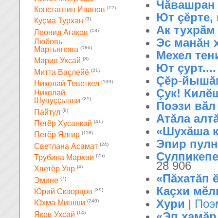
Чăвашран 
(12)
Константин Иванов
Ют çĕрте, 
(3)
Куçма Турхан
Ак тухрăм 
(13)
Леонид Агаков
Эс манăн х
Любовь
(186)
Мартьянова
Мехел тени
(3)
Мария Ухсай
Ют çурт....
(21)
Митта Ваçлейĕ
Çĕр-йышăм
(139)
Николай Теветкел
Çук! Килĕ
Николай
(21)
Шупуççынни
Поэзи вăл
(9)
Пайтул
Атăла алтă
(41)
Петĕр Хусанкай
«Шухăша к
(118)
Петĕр Ялгир
Эпир пулнă
(24)
Светлана Асамат
Сулпикепе
(25)
Трубина Мархви
28 906
(4)
Хветĕр Уяр
«Пăхатăп ĕ
(7)
Эмине
Каçхи мĕл
(39)
Юрий Скворцов
Хури
|
Поэ
(240)
Юхма Мишши
(14)
«Эп хамӑр
Яков Ухсай