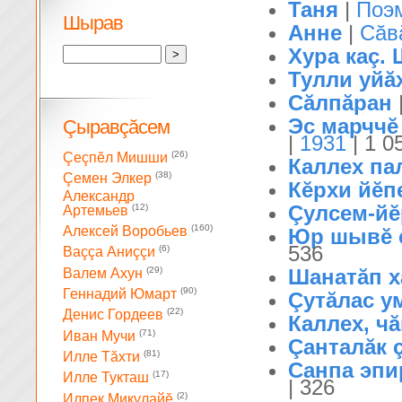
Таня
|
Поэ
Шырав
Анне
|
Сăв
Хура каç. 
Тулли уйăх
Сăлпăран
Эс марччĕ
Çыравçăсем
|
1931
| 1 0
(26)
Çеçпĕл Мишши
Каллех па
(38)
Çемен Элкер
Кĕрхи йĕпе
Александр
Çулсем-й
(12)
Артемьев
(160)
Алексей Воробьев
Юр шывĕ с
536
(6)
Ваççа Аниççи
(29)
Шанатăп х
Валем Ахун
(90)
Геннадий Юмарт
Çутăлас ум
(22)
Денис Гордеев
Каллех, чă
(71)
Иван Мучи
Çанталăк ç
(81)
Илле Тăхти
Санпа эпир
(17)
Илле Тукташ
| 326
(2)
Илпек Микулайĕ