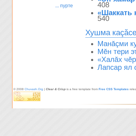
408
... пурте
«Шаккать 
540
Хушма каçăс
Манăçми ку
Мĕн тери э
«Халăх чĕр
Лапсар ял 
© 2008
Chuvash.Org
|
Clear & Crisp
is a free template from
Free CSS Templates
rele