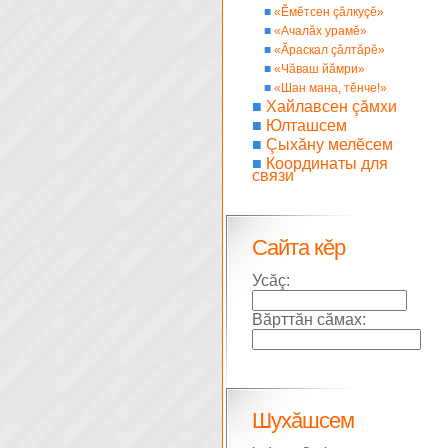
■
«Ĕмĕтсен çăлкуçĕ»
■
«Ачалăх урамĕ»
■
«Ăраскал çăлтăрĕ»
■
«Чăваш йăмри»
■
«Шан мана, тĕнче!»
■
Хайлавсен çăмхи
■
Юлташсем
■
Çыхăну мелĕсем
■
Координаты для
связи
Сайта кĕр
Усăç:
Вăрттăн сăмах:
Шухăшсем