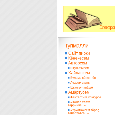
Электро
Тупмалли
■
Сайт пирки
■
Кĕнекесем
■
Авторсем
■
Шкул ачисем
■
Хайлавсем
■
Вулама сĕнетпĕр
■
Ачасем валли
■
Шкул вулавăшĕ
■
Ăмăртусем
■
Фантастика конкурсĕ
■
«Халап хапха
тăрринче...»
■
«Урхамахсем тăраç
тапăртатса...»