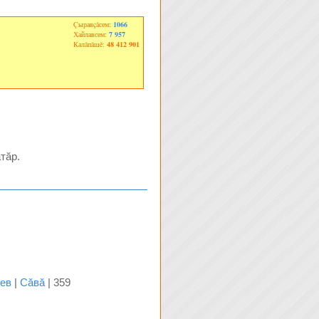
Çыравçăсем:
1066
Хайлавсем:
7 957
Калăпăшĕ:
48 412 901
тăр.
ев
|
Сăвă
| 359