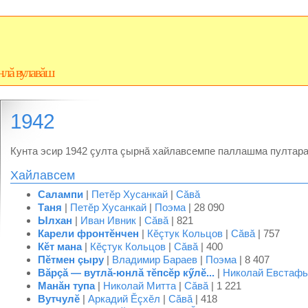
нлă вулавăш
1942
Кунта эсир 1942 çулта çырнă хайлавсемпе паллашма пултара
Хайлавсем
Салампи
|
Петĕр Хусанкай
|
Сăвă
Таня
|
Петĕр Хусанкай
|
Поэма
| 28 090
Ылхан
|
Иван Ивник
|
Сăвă
| 821
Карели фронтĕнчен
|
Кĕçтук Кольцов
|
Сăвă
| 757
Кĕт мана
|
Кĕçтук Кольцов
|
Сăвă
| 400
Пĕтмен çыру
|
Владимир Бараев
|
Поэма
| 8 407
Вăрçă — вутлă-юнлă тĕпсĕр кӳлĕ...
|
Николай Евстафь
Манăн тупа
|
Николай Митта
|
Сăвă
| 1 221
Вутчулĕ
|
Аркадий Ĕçхĕл
|
Сăвă
| 418