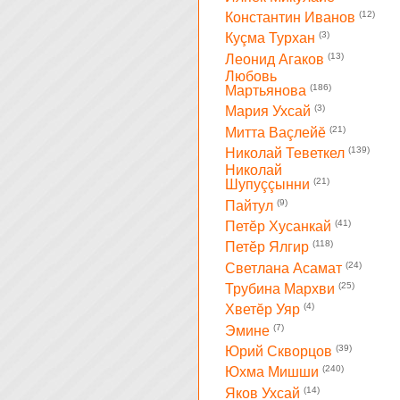
(12)
Константин Иванов
(3)
Куçма Турхан
(13)
Леонид Агаков
Любовь
(186)
Мартьянова
(3)
Мария Ухсай
(21)
Митта Ваçлейĕ
(139)
Николай Теветкел
Николай
(21)
Шупуççынни
(9)
Пайтул
(41)
Петĕр Хусанкай
(118)
Петĕр Ялгир
(24)
Светлана Асамат
(25)
Трубина Мархви
(4)
Хветĕр Уяр
(7)
Эмине
(39)
Юрий Скворцов
(240)
Юхма Мишши
(14)
Яков Ухсай