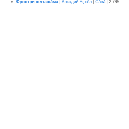
Фронтри юлташăма
|
Аркадий Ĕçхĕл
|
Сăвă
| 2 795