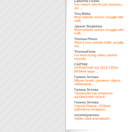
Ladonna Cooke
:
Get visitors who fit your business,
not ...
Troy Baley
:
Most website owners struggle with
traffi...
Jayson Singletary
:
Most website owners struggle with
traffi...
Theresa Filson
:
What if your website traffic actually
ma...
ThomasFeree
:
I've been trying online casinos
recently...
САЛТАК
:
НУРНАТПАР-ХА ТЕСЕ ПЁРИ
КАЛАНА вара ...
Галина Зотова
:
Мĕнле пулнă, çаплипех тăрать,
заблокиров...
Галина Зотова
:
Тархасшăн çак ухмахсен
шухăшĕсене тасатă...
Галина Зотова
:
Сергей Юшков - Етĕрне
районĕнчи Атликаси...
rozemelyanowa
:
Лайăх сăвă ачасемшĕн...