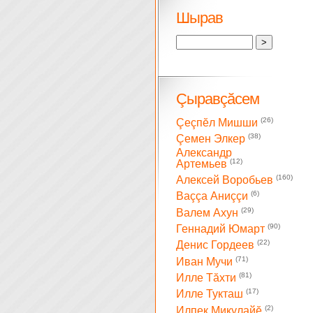
Шырав
Çыравçăсем
(26)
Çеçпĕл Мишши
(38)
Çемен Элкер
Александр
(12)
Артемьев
(160)
Алексей Воробьев
(6)
Ваççа Аниççи
(29)
Валем Ахун
(90)
Геннадий Юмарт
(22)
Денис Гордеев
(71)
Иван Мучи
(81)
Илле Тăхти
(17)
Илле Тукташ
(2)
Илпек Микулайĕ