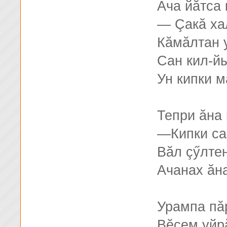
Ача йăтса 
— Çакă ха
Кăмăлтан 
Сан кил-й
Ун кипки м
Тепри ăна 
—Кипки са
Вăл çӳлте
Ачанах ăн
Урампа пă
Вĕсем уйр