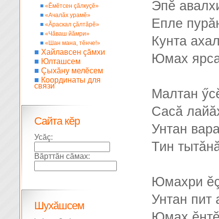
Эпĕ авалх
■
«Ĕмĕтсен çăлкуçĕ»
■
«Ачалăх урамĕ»
Епле пурă
■
«Ăраскал çăлтăрĕ»
■
«Чăваш йăмри»
Кунта аха
■
«Шан мана, тĕнче!»
■
Хайлавсен çăмхи
Юмах ярса
■
Юлташсем
■
Çыхăну мелĕсем
■
Координаты для
связи
Малтан ӳс
Сасă лайă
Сайта кĕр
Унтан вар
Усăç:
Тин тытăн
Вăрттăн сăмах:
Юмахри ĕç
Унтан пит 
Шухăшсем
Юмах ĕнтĕ