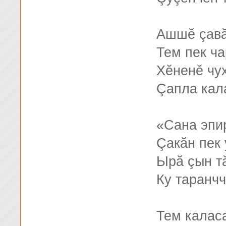
Ашшĕ çавă
Тем пек ч
Хĕненĕ чу
Çапла кал
«Сана эпи
Çакăн пек 
Ырă çын т
Ку таранч
Тем каласа