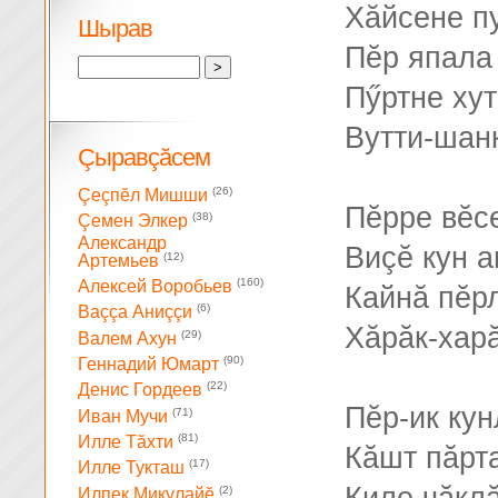
Хăйсене п
Шырав
Пĕр япала
Пӳртне ху
Вутти-шанк
Çыравçăсем
(26)
Çеçпĕл Мишши
Пĕрре вĕс
(38)
Çемен Элкер
Александр
Виçĕ кун 
(12)
Артемьев
(160)
Алексей Воробьев
Кайнă пĕр
(6)
Ваççа Аниççи
Хăрăк-хар
(29)
Валем Ахун
(90)
Геннадий Юмарт
(22)
Денис Гордеев
Пĕр-ик кун
(71)
Иван Мучи
(81)
Илле Тăхти
Кăшт пăрта
(17)
Илле Тукташ
(2)
Илпек Микулайĕ