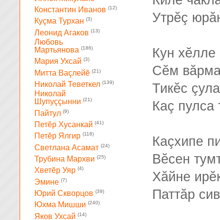
Киле чăкл
(12)
Константин Иванов
Утрĕç юрă
(3)
Куçма Турхан
(13)
Леонид Агаков
Любовь
(186)
Кун хĕлле 
Мартьянова
(3)
Мария Ухсай
Сĕм вăрма
(21)
Митта Ваçлейĕ
(139)
Николай Теветкел
Тикĕс çула
Николай
(21)
Шупуççынни
Каç пулса 
(9)
Пайтул
(41)
Петĕр Хусанкай
(118)
Петĕр Ялгир
Каçхипе п
(24)
Светлана Асамат
Вĕсен тум
(25)
Трубина Мархви
(4)
Хветĕр Уяр
Хăйне ирĕ
(7)
Эмине
Паттăр сив
(39)
Юрий Скворцов
(240)
Юхма Мишши
(14)
Яков Ухсай