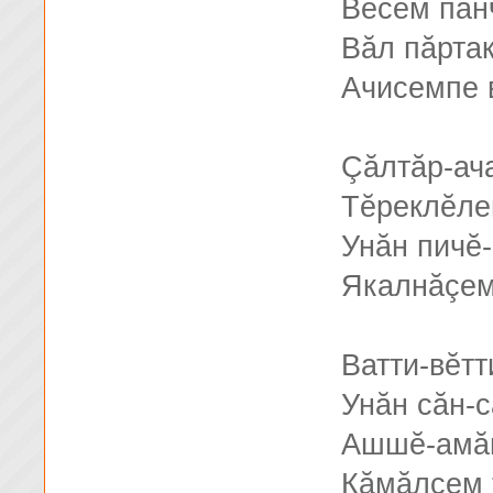
Вĕсем пан
Вăл пăрта
Ачисемпе 
Çăлтăр-ач
Тĕреклĕле
Унăн пичĕ
Якалнăçем
Ватти-вĕтт
Унăн сăн-с
Ашшĕ-амă
Кăмăлсем 