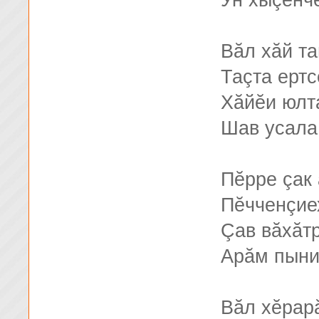
Ун хыçĕнч
Вăл хăй т
Таçта ертс
Хăйĕи юлт
Шав усала
Пĕрре çак 
Пĕчченçие
Çав вăхăт
Арăм пыни
Вăл хĕрар