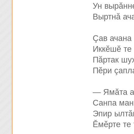
Ун вырăнн
Выртнă ач
Çав ачана 
Иккĕшĕ те
Пăртак шу
Пĕри çапл
— Ямăта а
Санпа манă
Эпир ылтă
Ӗмĕрте те 