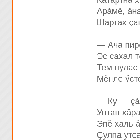
Кăтартнă х
Арăмĕ, ăна
Шартах çа
— Ача пир
Эс сахал 
Тем пулас 
Мĕнле ӳст
— Ку — çă
Унтан хăр
Эпĕ халь 
Çулпа утса