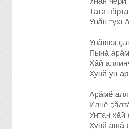
Унăн чĕри
Тата пăрта
Унăн тухнă
Упăшки çа
Пынă арăм
Хăй аллин
Хунă ун ар
Арăмĕ алл
Илнĕ çăлт
Унтан хăй 
Хунă ашă 