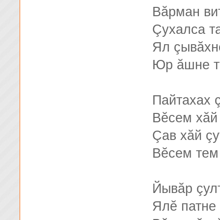
Вăрман ви
Çухалса та
Ял çывăхн
Юр ăшне те
Пайтахах 
Вĕсем хăй 
Çав хăй çу
Вĕсем тем
Йывăр çул
Ялĕ патне