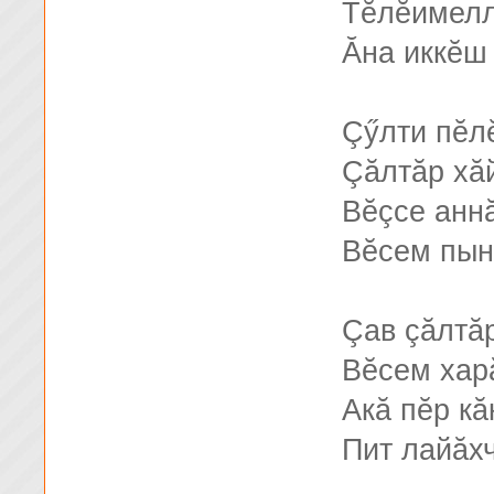
Тĕлĕимелл
Ăна иккĕш 
Çӳлти пĕл
Çăлтăр хă
Вĕçсе аннă
Вĕсем пын
Çав çăлтăр
Вĕсем хар
Акă пĕр к
Пит лайăхч