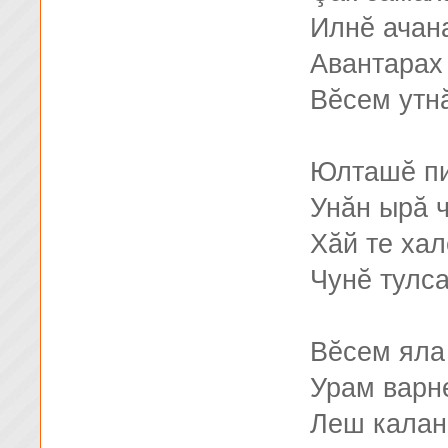
Илнĕ ачан
Авантарах
Вĕсем утн
Юлташĕ пи
Унăн ырă 
Хăй те хал
Чунĕ тулса
Вĕсем яла
Урам варн
Леш калан