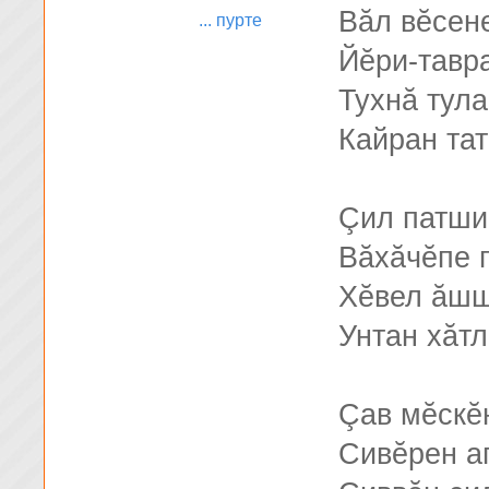
Вăл вĕсене
... пурте
Йĕри-тавр
Тухнă тул
Кайран та
Çил патши
Вăхăчĕпе п
Хĕвел ăшш
Унтан хăтл
Çав мĕскĕ
Сивĕрен а