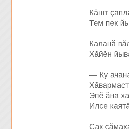
Кăшт çапл
Тем пек й
Каланă вă
Хăйĕн йыв
— Ку ачан
Хăвармаст
Эпĕ ăна х
Илсе каятă
Çак сăмах