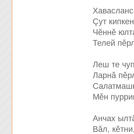
Хавасланс
Çут кипкен
Чĕннĕ юлт
Телей пĕр
Леш те чу
Ларнă пĕр
Салатмашк
Мĕн пурри
Анчах ылт
Вăл, кĕтни