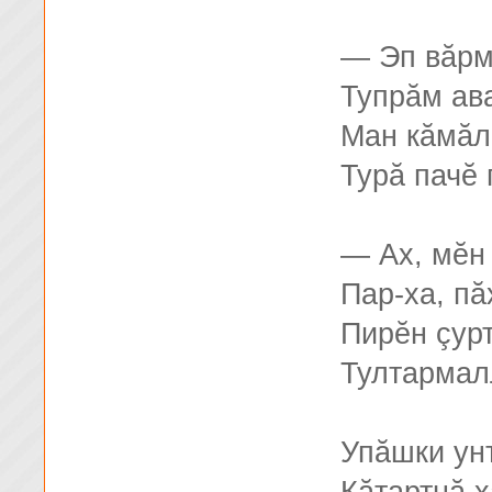
— Эп вăрм
Тупрăм ав
Ман кăмăл
Турă пачĕ
— Ах, мĕн
Пар-ха, пă
Пирĕн çур
Тултармал
Упăшки ун