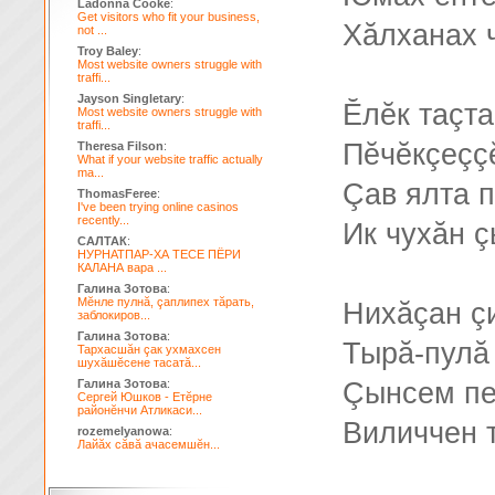
Ladonna Cooke
:
Get visitors who fit your business,
Хăлханах ч
not ...
Troy Baley
:
Most website owners struggle with
traffi...
Jayson Singletary
:
Ӗлĕк таçта
Most website owners struggle with
traffi...
Пĕчĕкçеççĕ
Theresa Filson
:
What if your website traffic actually
ma...
Çав ялта п
ThomasFeree
:
I've been trying online casinos
recently...
Ик чухăн ç
САЛТАК
:
НУРНАТПАР-ХА ТЕСЕ ПЁРИ
КАЛАНА вара ...
Галина Зотова
:
Мĕнле пулнă, çаплипех тăрать,
Нихăçан ç
заблокиров...
Галина Зотова
:
Тырă-пулă
Тархасшăн çак ухмахсен
шухăшĕсене тасатă...
Галина Зотова
:
Çынсем пе
Сергей Юшков - Етĕрне
районĕнчи Атликаси...
Виличчен 
rozemelyanowa
:
Лайăх сăвă ачасемшĕн...