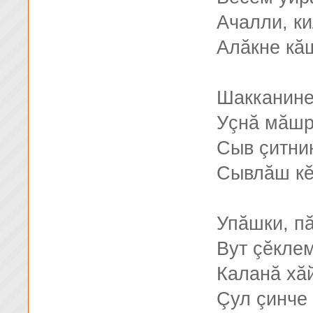
Ачалли, к
Алăкне кă
Шакканине
Уçнă мăшр
Сыв çитни
Сывлăш кĕ
Упăшки, пă
Вут çĕкле
Каланă хă
Çул çинче