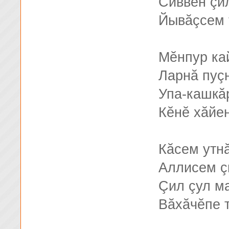
Сиввĕн çи
Йывăçсем 
Мĕнпур ка
Ларнă пуçн
Упа-кашкă
Кĕнĕ хăйе
Кăсем утн
Аллисем ç
Çил çул м
Вăхăчĕпе 