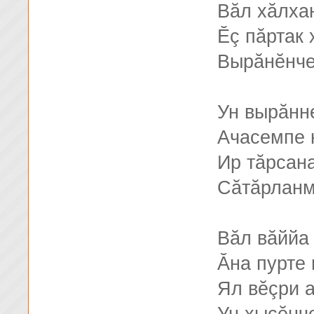
Вăл хăлхан
Ӗç пăртак 
Вырăнĕнче
Ун вырăнн
Ачасемпе 
Ир тăрсан
Сăтăрланм
Вăл вăййа
Ăна пурте 
Ял вĕçри а