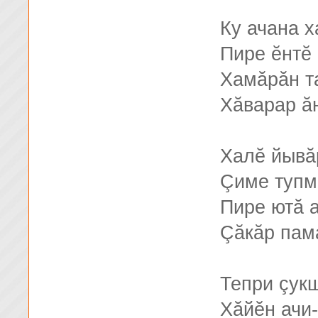
Ку ачана х
Пире ĕнтĕ
Хамăрăн та
Хăварар ăн
Халĕ йывă
Çиме тупм
Пире ютă 
Çăкăр пам
Тепри çук
Хăйĕн ачи