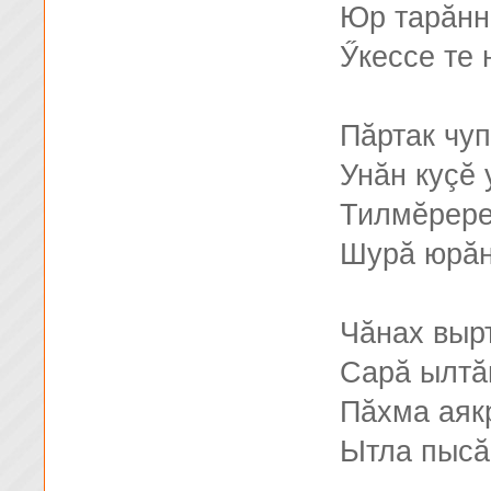
Юр тарăнн
Ӳкессе те
Пăртак чуп
Унăн куçĕ 
Тилмĕрере
Шурă юрăн
Чăнах выр
Сарă ылтă
Пăхма аякр
Ытла пысă