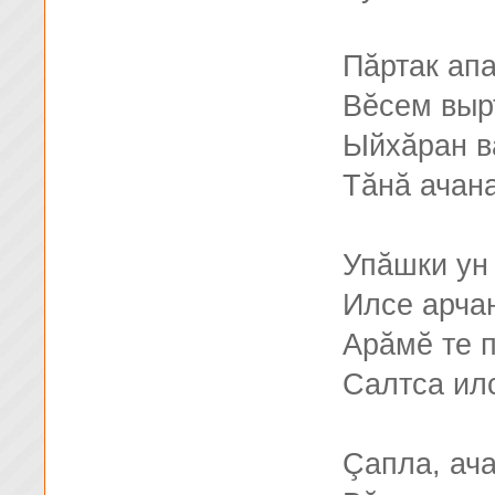
Пăртак ап
Вĕсем выр
Ыйхăран в
Тăнă ачан
Упăшки ун
Илсе арчан
Арăмĕ те 
Салтса ил
Çапла, ач