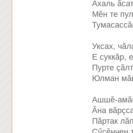
Ахаль ăса
Мĕн те пу
Тумасассă
Уксах, чăл
Е суккăр, 
Пурте çăл
Юлман мăш
Ашшĕ-амă
Ăна вăрçса
Пăртак лă
Çӳçĕнчен т