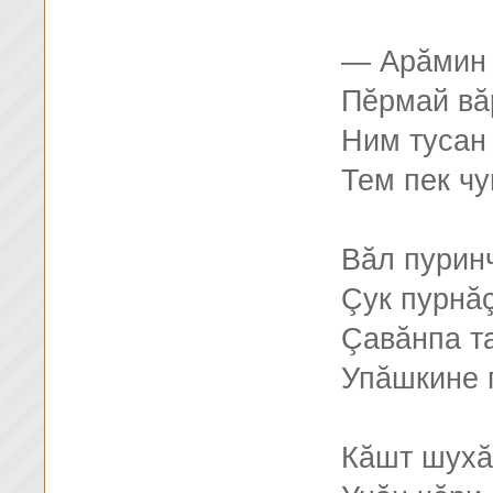
— Арăмин 
Пĕрмай вă
Ним тусан
Тем пек чу
Вăл пурин
Çук пурнă
Çавăнпа т
Упăшкине 
Кăшт шухă