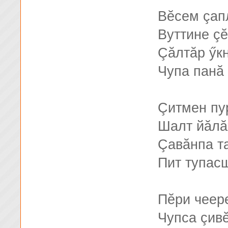
Вĕсем çап
Вуттине çĕ
Çăлтăр ӳк
Чупа панă 
Çитмен пу
Шалт йăлă
Çавăнпа т
Пит тупас
Пĕри чеер
Чупса çивĕ