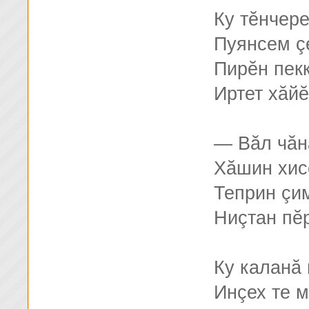
Ку тĕнчере
Пуянсем ç
Пирĕн пек
Иртет хăйĕ
— Вăл чăн
Хăшин хис
Теприн çим
Ниçтан пĕр
Ку каланă
Инçех те 