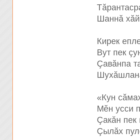
Тăрантаср
Шаннă хăй
Кирек епле
Вут пек çу
Çавăнпа т
Шухăшланă
«Кун сăма
Мĕн усси 
Çакăн пек
Çылăх пул