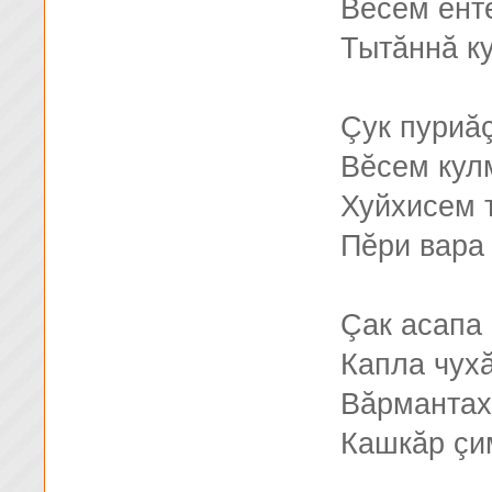
Вĕсем ĕнт
Тытăннă к
Çук пуриăç
Вĕсем кул
Хуйхисем 
Пĕри вара
Çак асапа 
Капла чух
Вăрмантах
Кашкăр çи