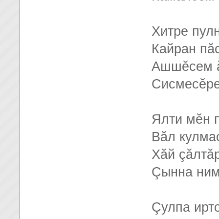
Хитре пул
Кайран пă
Ашшĕсем ă
Сисмесĕре
Ялти мĕн 
Вăл кулма
Хăй çăлтă
Çынна ним
Çулпа ирт