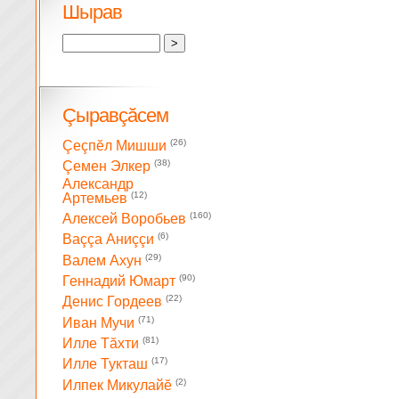
Шырав
Çыравçăсем
(26)
Çеçпĕл Мишши
(38)
Çемен Элкер
Александр
(12)
Артемьев
(160)
Алексей Воробьев
(6)
Ваççа Аниççи
(29)
Валем Ахун
(90)
Геннадий Юмарт
(22)
Денис Гордеев
(71)
Иван Мучи
(81)
Илле Тăхти
(17)
Илле Тукташ
(2)
Илпек Микулайĕ