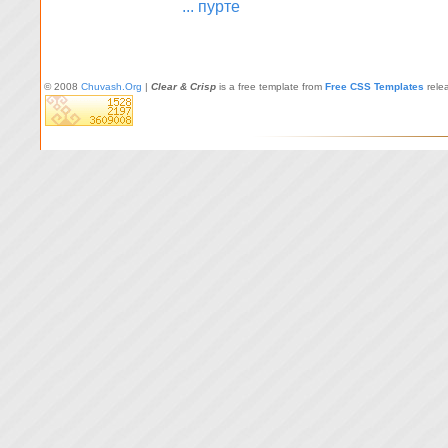
... пурте
© 2008
Chuvash.Org
|
Clear & Crisp
is a free template from
Free CSS Templates
rele