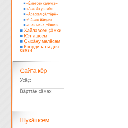
■
«Ĕмĕтсен çăлкуçĕ»
■
«Ачалăх урамĕ»
■
«Ăраскал çăлтăрĕ»
■
«Чăваш йăмри»
■
«Шан мана, тĕнче!»
■
Хайлавсен çăмхи
■
Юлташсем
■
Çыхăну мелĕсем
■
Координаты для
связи
Сайта кĕр
Усăç:
Вăрттăн сăмах:
Шухăшсем