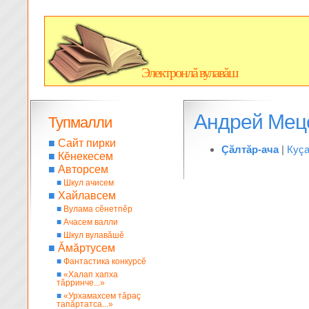
Электронлă вулавăш
Андрей Мец
Тупмалли
■
Сайт пирки
Çăлтăр-ача
|
Куç
■
Кĕнекесем
■
Авторсем
■
Шкул ачисем
■
Хайлавсем
■
Вулама сĕнетпĕр
■
Ачасем валли
■
Шкул вулавăшĕ
■
Ăмăртусем
■
Фантастика конкурсĕ
■
«Халап хапха
тăрринче...»
■
«Урхамахсем тăраç
тапăртатса...»