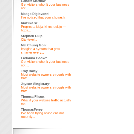
Candra Martino
:
Get visitors who fit your business,
not ...
Madge Digiovanni
:
I've noticed that your chuvash...
brazilka.si
:
Preprosta ideja, ki res deluje —
https...
Stephen Culp
:
City-level...
Mel Chung Gon
:
Imagine a system that gets
smarter every...
Ladonna Cooke
:
Get visitors who fit your business,
not ...
Troy Baley
:
Most website owners struggle with
traffi...
Jayson Singletary
:
Most website owners struggle with
traffi...
Theresa Filson
:
What if your website traffic actually
ma...
ThomasFeree
:
I've been trying online casinos
recently...