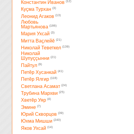
(12)
Константин Иванов
(3)
Куçма Турхан
(13)
Леонид Агаков
Любовь
(186)
Мартьянова
(3)
Мария Ухсай
(21)
Митта Ваçлейĕ
(139)
Николай Теветкел
Николай
(21)
Шупуççынни
(9)
Пайтул
(41)
Петĕр Хусанкай
(118)
Петĕр Ялгир
(24)
Светлана Асамат
(25)
Трубина Мархви
(4)
Хветĕр Уяр
(7)
Эмине
(39)
Юрий Скворцов
(240)
Юхма Мишши
(14)
Яков Ухсай