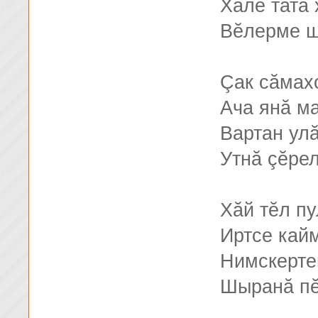
Халĕ тата
Вĕлерме ш
Çак сăмах
Ача янă м
Вартан ул
Утнă çĕрел
Хăй тĕл пу
Иртсе кай
Нимскерте
Шыранă пĕ