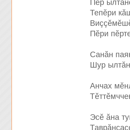
Пĕр ылтăн
Тепĕри кă
Виççĕмĕшĕ
Пĕри пĕрте
Санăн пая
Шур ылтăн
Анчах мĕн
Тĕттĕмчче
Эсĕ ăна т
Таврăнсас