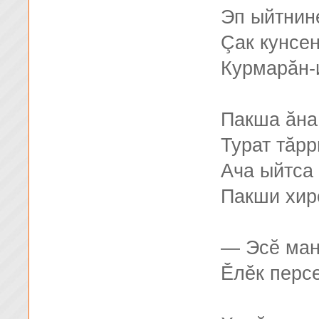
Эп ыйтнине
Çак кунсе
Курмарăн-
Пакша ăна
Турат тăрр
Ача ыйтса
Пакши хир
— Эсĕ ман
Ӗлĕк персе