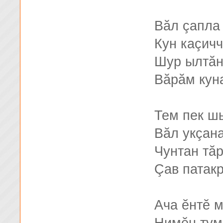
Вăл çапла
Кун каçичч
Шур ылтă
Вăрăм куна
Тем пек ш
Вăл укçан
Чунтан тă
Çав патак
Ача ĕнтĕ 