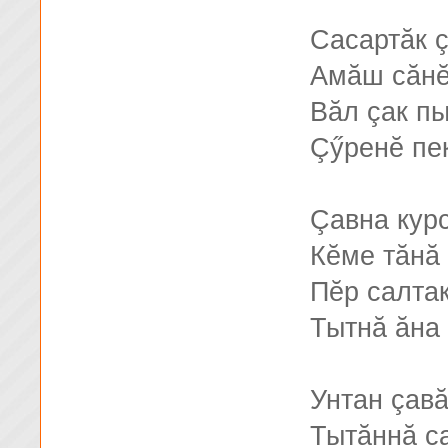
Сасартăк ç
Амăш сăнĕ
Вăл çак п
Çӳренĕ пек
Çавна кур
Кĕме тăнă
Пĕр салтак
Тытнă ăна
Унтан çав
Тытăннă с