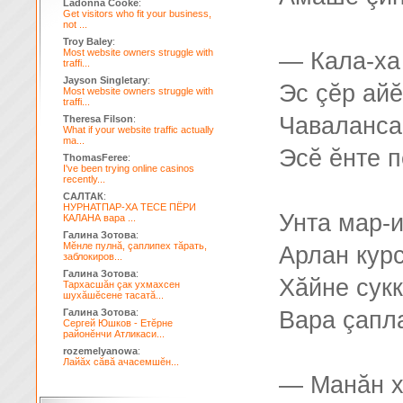
Ladonna Cooke
:
Get visitors who fit your business,
not ...
Troy Baley
:
Most website owners struggle with
— Кала-ха
traffi...
Jayson Singletary
:
Эс çĕр ай
Most website owners struggle with
traffi...
Чаваланса
Theresa Filson
:
What if your website traffic actually
ma...
Эсĕ ĕнте п
ThomasFeree
:
I've been trying online casinos
recently...
САЛТАК
:
НУРНАТПАР-ХА ТЕСЕ ПЁРИ
Унта мар-
КАЛАНА вара ...
Галина Зотова
:
Мĕнле пулнă, çаплипех тăрать,
Арлан кур
заблокиров...
Галина Зотова
:
Хăйне сукк
Тархасшăн çак ухмахсен
шухăшĕсене тасатă...
Галина Зотова
:
Вара çапл
Сергей Юшков - Етĕрне
районĕнчи Атликаси...
rozemelyanowa
:
Лайăх сăвă ачасемшĕн...
— Манăн х