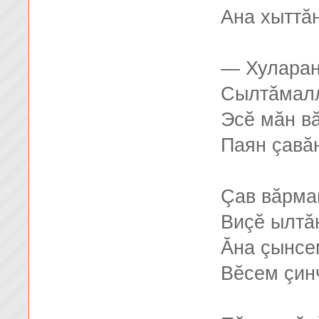
Ана хыттăн
— Хуларан
Сылтăмалл
Эсĕ мăн в
Паян çавăн
Çав вăрма
Виçĕ ылтăн
Ăна çынсе
Вĕсем çин