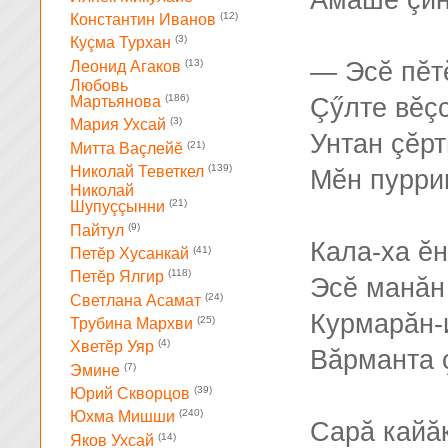
Амăшĕ çин
(12)
Константин Иванов
(3)
Куçма Турхан
(13)
— Эсĕ пĕт
Леонид Агаков
Любовь
(186)
Çӳлте вĕçс
Мартьянова
(3)
Мария Ухсай
Унтан çĕр
(21)
Митта Ваçлейĕ
(139)
Николай Теветкел
Мĕн пурри
Николай
(21)
Шупуççынни
(9)
Пайтул
Кала-ха ĕн
(41)
Петĕр Хусанкай
(118)
Петĕр Ялгир
Эсĕ манăн
(24)
Светлана Асамат
Курмарăн-
(25)
Трубина Мархви
(4)
Хветĕр Уяр
Вăрманта 
(7)
Эмине
(39)
Юрий Скворцов
(240)
Юхма Мишши
Сарă кайă
(14)
Яков Ухсай