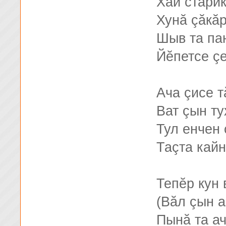
Хай старик
Хунă çăкă
Шыв та па
Йĕпетсе ç
Ача çисе 
Ват çын ту
Тул енчен
Таçта кайн
Тепĕр кун 
(Вăл çын 
Пынă та ач