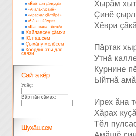
Хырăм хыт
■
«Ĕмĕтсен çăлкуçĕ»
■
«Ачалăх урамĕ»
Çинĕ çырл
■
«Ăраскал çăлтăрĕ»
■
«Чăваш йăмри»
Хĕври çăкă
■
«Шан мана, тĕнче!»
■
Хайлавсен çăмхи
■
Юлташсем
■
Çыхăну мелĕсем
Пăртак хы
■
Координаты для
связи
Утнă калл
Курнине п
Сайта кĕр
Ыйтнă амă
Усăç:
Вăрттăн сăмах:
Ирех ăна т
Хăрах куç
Тĕл пулса
Шухăшсем
Амăшĕ çин