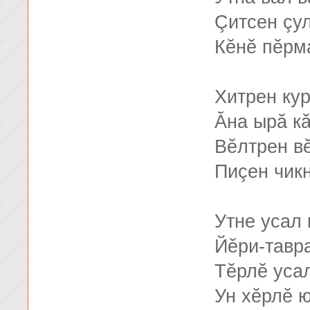
Çитсен çу
Кĕнĕ пĕрм
Хитрен ку
Ăна ырă к
Вĕлтрен вĕ
Пиçен чик
Утне усал
Йĕри-тавр
Тĕрлĕ уса
Ун хĕрлĕ 