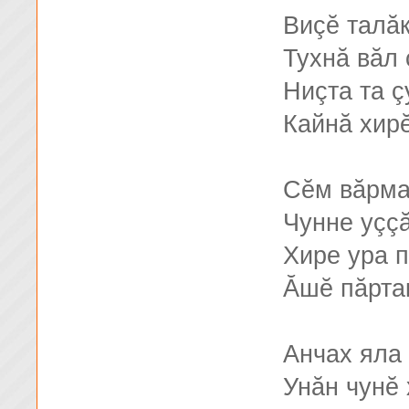
Виçĕ талă
Тухнă вăл
Ниçта та ç
Кайнă хир
Сĕм вăрма
Чунне уççă
Хире ура 
Ăшĕ пăрта
Анчах яла
Унăн чунĕ 