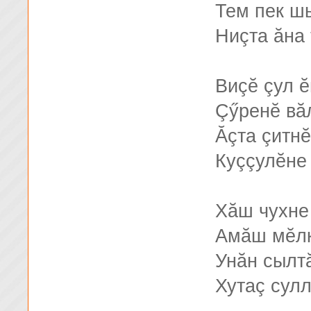
Тем пек ш
Ниçта ăна
Виçĕ çул ĕ
Çӳренĕ вă
Ăçта çитнĕ
Куççулĕне
Хăш чухне
Амăш мĕлк
Унăн сылт
Хутаç сул