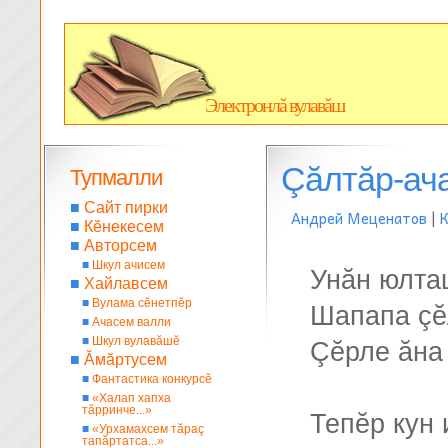
Электронлă вулавăш
Çăлтăр-ач
Тупмалли
■
Сайт пирки
Андрей Меценатов
|
К
■
Кĕнекесем
■
Авторсем
■
Шкул ачисем
Унăн юлта
■
Хайлавсем
■
Вулама сĕнетпĕр
Шапапа çĕ
■
Ачасем валли
■
Шкул вулавăшĕ
Çĕрле ăна
■
Ăмăртусем
■
Фантастика конкурсĕ
■
«Халап хапха
тăрринче...»
Тепĕр кун 
■
«Урхамахсем тăраç
тапăртатса...»