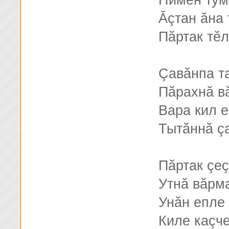
Нимĕн тум
Ăçтан ăна
Пăртак тĕ
Çавăнпа т
Пăрахнă в
Вара кил 
Тытăннă ç
Пăртак çе
Утнă вăрм
Унăн епле 
Киле каçч