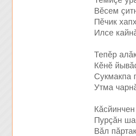
Темиçе ур
Вĕсем çитн
Пĕчик хап
Илсе кайн
Тепĕр алă
Кĕнĕ йывă
Сукмакпа 
Утма чарнă
Кăсйинчен
Пурçăн ша
Вăл пăртак