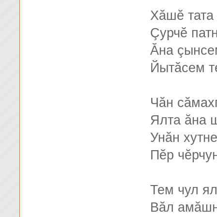
Хăшĕ тата
Çурчĕ патн
Ăна çынсе
Йытăсем т
Чăн сăмах
Ялта ăна 
Унăн хутне
Пĕр чĕрчун
Тем чул я
Вăл амăшн