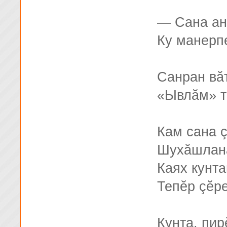
— Сана ан
Ку манерп
Санран вă
«Ывлăм» т
Кам сана 
Шухăшлан
Каях кунта
Тепĕр çĕр
Кунта, пир