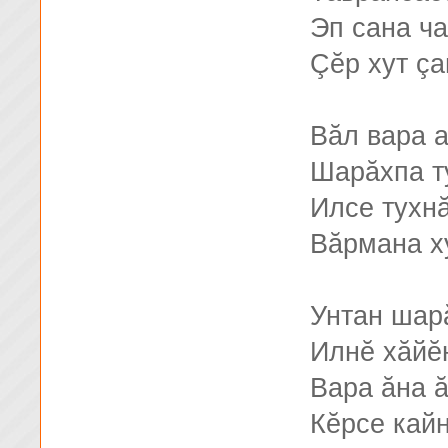
Эп сана ч
Çĕр хут çа
Вăл вара а
Шарăхпа т
Илсе тухнă
Вăрмана х
Унтан шар
Илнĕ хăйĕ
Вара ăна 
Кĕрсе кайн