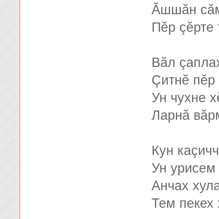
Ăшшăн сăм
Пĕр çĕрте 
Вăл çапла
Çитнĕ пĕр 
Ун чухне х
Ларнă вăр
Кун каçичч
Ун урисем
Анчах хул
Тем пекех