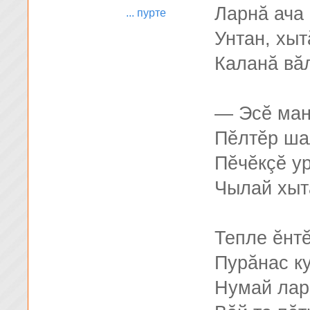
Ларнă ача
... пурте
Унтан, хыт
Каланă вă
— Эсĕ ман
Пĕлтĕр ша
Пĕчĕкçĕ у
Чылай хыт
Тепле ĕнтĕ
Пурăнас к
Нумай лар