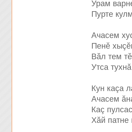
Урам варн
Пурте кулм
Ачасем ху
Пенĕ хыçĕ
Вăл тем т
Утса тухнă
Кун каçа 
Ачасем ăн
Каç пулса
Хăй патне