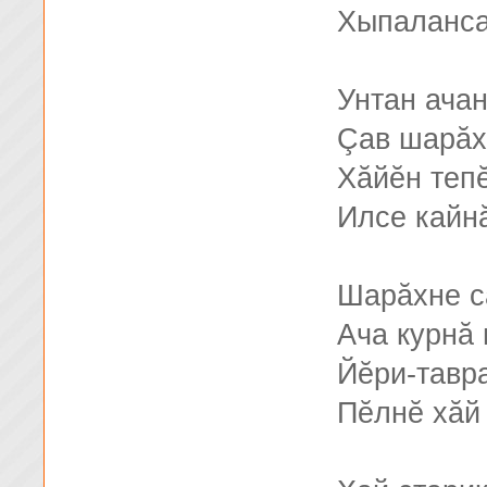
Хыпаланса
Унтан ачан
Çав шарăх
Хăйĕн теп
Илсе кайнă
Шарăхне с
Ача курнă 
Йĕри-тавр
Пĕлнĕ хăй