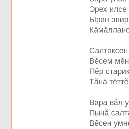
Эрех илсе
Ыран эпир
Кăмăлланс
Салтаксен
Вĕсем мĕн
Пĕр стари
Тăнă тĕттĕ
Вара вăл у
Пынă салт
Вĕсен умн