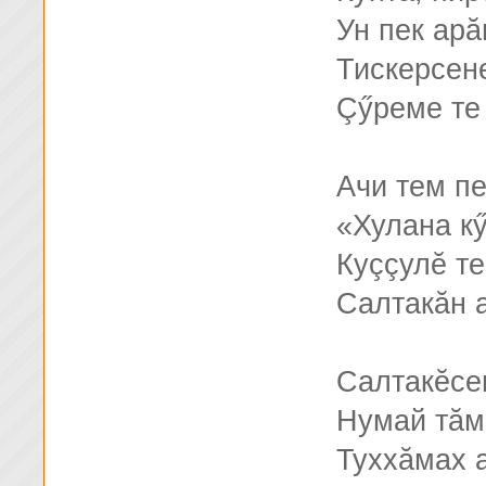
Ун пек ар
Тискерсен
Çӳреме те
Ачи тем п
«Хулана кӳ
Куççулĕ те
Салтакăн 
Салтакĕсе
Нумай тăм
Туххăмах 