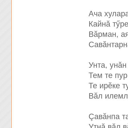
Ача хулар
Кайнă тӳр
Вăрман, а
Савăнтарн
Унта, унă
Тем те пур
Те ирĕке т
Вăл илемл
Çавăнпа т
Утнă вăл 