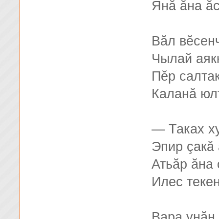
Янă ăна ăс
Вăл вĕсен
Чылай аяк
Пĕр салта
Каланă юл
— Таках х
Эпир çакă 
Атьăр ăна 
Илес текен
Вара унăн