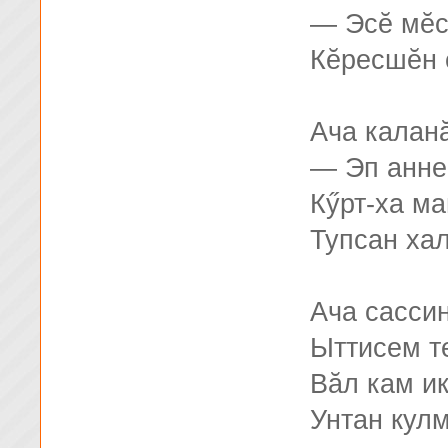
— Эсĕ мĕ
Кĕресшĕн 
Ача каланă
— Эп анне
Кӳрт-ха м
Тупсан хал
Ача сассин
Ыттисем т
Вăл кам и
Унтан кулм