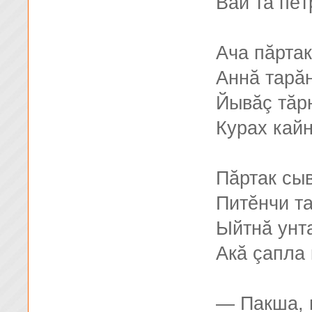
Вăй та пĕт
Ача пăртак
Аннă тарă
Йывăç тăр
Курах кай
Пăртак сы
Питĕнчи т
Ыйтнă унт
Акă çапла 
— Пакша, 