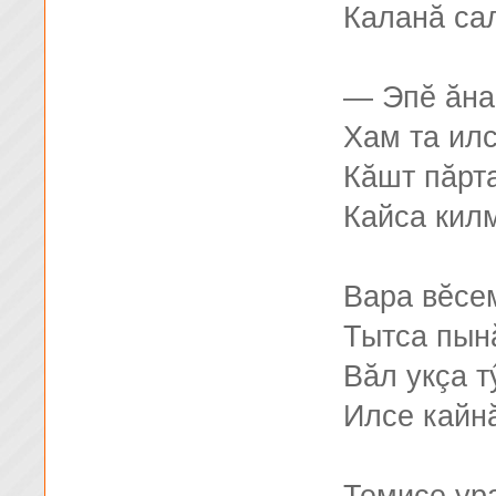
Каланă са
— Эпĕ ăна
Хам та илс
Кăшт пăрта
Кайса кил
Вара вĕсе
Тытса пынă
Вăл укçа т
Илсе кайн