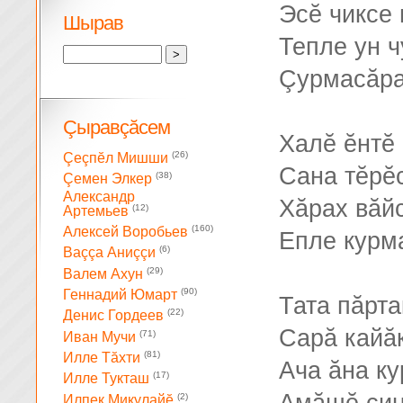
Эсĕ чиксе
Шырав
Тепле ун 
Çурмасăра
Çыравçăсем
Халĕ ĕнтĕ
(26)
Çеçпĕл Мишши
Сана тĕрĕс
(38)
Çемен Элкер
Александр
Хăрах вăй
(12)
Артемьев
(160)
Алексей Воробьев
Епле курм
(6)
Ваççа Аниççи
(29)
Валем Ахун
(90)
Геннадий Юмарт
Тата пăрта
(22)
Денис Гордеев
Сарă кайăк
(71)
Иван Мучи
(81)
Илле Тăхти
Ача ăна к
(17)
Илле Тукташ
(2)
Илпек Микулайĕ