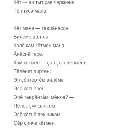
Кĕт — ан тыт çав черккене
Тĕп туса мана.
Кĕт мана — таврăнасса
Вилĕме вăлтса,
Калĕ кам кĕтмен мана
Ăнăçнă тесе.
Кам кĕтмен — çав çын пĕлмест,
Тĕлĕнет пиртен:
Эп çĕнтертĕм вилĕме
Эсĕ кĕтнĕрен.
Эпĕ таврăнтăм, мĕнле? —
Пĕлес çук çынсем:
Эсĕ кĕтнĕ пек никам
Çĕр çинче кĕтмен.