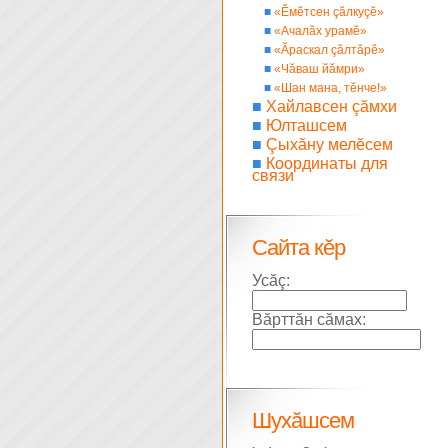
■
«Ĕмĕтсен çăлкуçĕ»
■
«Ачалăх урамĕ»
■
«Ăраскал çăлтăрĕ»
■
«Чăваш йăмри»
■
«Шан мана, тĕнче!»
■
Хайлавсен çăмхи
■
Юлташсем
■
Çыхăну мелĕсем
■
Координаты для
связи
Сайта кĕр
Усăç:
Вăрттăн сăмах:
Шухăшсем