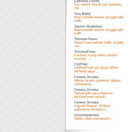
Ladonna Cooke
:
Get visitors who fit your business,
not ...
Troy Baley
:
Most website owners struggle with
traffi...
Jayson Singletary
:
Most website owners struggle with
traffi...
Theresa Filson
:
What if your website traffic actually
ma...
ThomasFeree
:
I've been trying online casinos
recently...
САЛТАК
:
НУРНАТПАР-ХА ТЕСЕ ПЁРИ
КАЛАНА вара ...
Галина Зотова
:
Мĕнле пулнă, çаплипех тăрать,
заблокиров...
Галина Зотова
:
Тархасшăн çак ухмахсен
шухăшĕсене тасатă...
Галина Зотова
:
Сергей Юшков - Етĕрне
районĕнчи Атликаси...
rozemelyanowa
:
Лайăх сăвă ачасемшĕн...