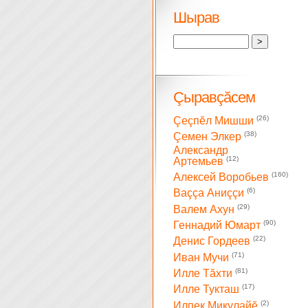
Шырав
Çыравçăсем
(26)
Çеçпĕл Мишши
(38)
Çемен Элкер
Александр
(12)
Артемьев
(160)
Алексей Воробьев
(6)
Ваççа Аниççи
(29)
Валем Ахун
(90)
Геннадий Юмарт
(22)
Денис Гордеев
(71)
Иван Мучи
(81)
Илле Тăхти
(17)
Илле Тукташ
(2)
Илпек Микулайĕ