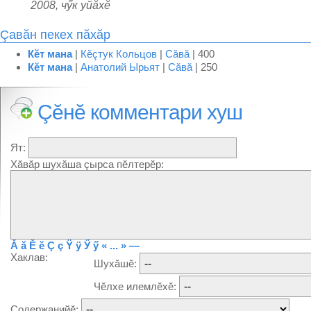
2008, чӳк уйăхĕ
Çавăн пекех пăхăр
Кĕт мана
|
Кĕçтук Кольцов
|
Сăвă
| 400
Кĕт мана
|
Анатолий Ырьят
|
Сăвă
| 250
Çĕнĕ комментари хуш
Ят:
Хăвăр шухăша çырса пĕлтерĕр:
Ă
ă
Ĕ
ĕ
Ç
ç
Ÿ
ÿ
Ӳ
ӳ
« ... »
—
Хаклав:
Шухăшĕ:
Чĕлхе илемлĕхĕ:
Содержанийĕ: