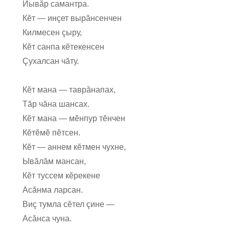
Йывăр самантра.
Кĕт — инçет вырăнсенчен
Килмесен çыру,
Кĕт санпа кĕтекенсен
Çухалсан чăту.
Кĕт мана — таврăнапах,
Тăр чăна шансах.
Кĕт мана — мĕнпур тĕнчен
Кĕтĕмĕ пĕтсен.
Кĕт — аннем кĕтмен чухне,
Ывăлăм мансан,
Кĕт туссем кĕрекене
Асăнма ларсан.
Виç тумла сĕтел çине —
Асăнса чуна.