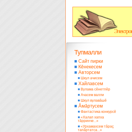
Электро
Тупмалли
■
Сайт пирки
■
Кĕнекесем
■
Авторсем
■
Шкул ачисем
■
Хайлавсем
■
Вулама сĕнетпĕр
■
Ачасем валли
■
Шкул вулавăшĕ
■
Ăмăртусем
■
Фантастика конкурсĕ
■
«Халап хапха
тăрринче...»
■
«Урхамахсем тăраç
тапăртатса...»