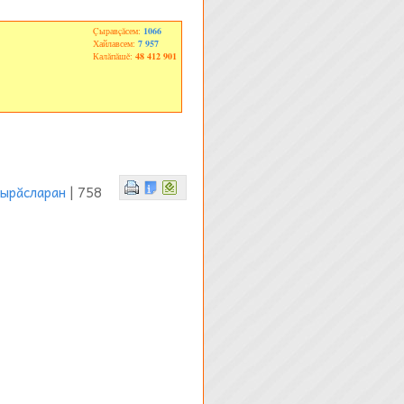
Çыравçăсем:
1066
Хайлавсем:
7 957
Калăпăшĕ:
48 412 901
вырăсларан
| 758