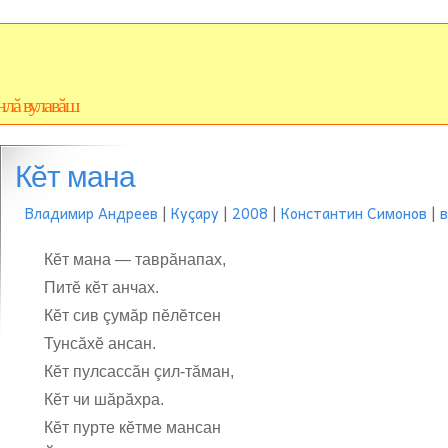
нлă вулавăш
Кĕт мана
Владимир Андреев
|
Куçару
|
2008
|
Константин Симонов
|
Кĕт мана — таврăнапах,
Питĕ кĕт анчах.
Кĕт сив çумăр пĕлĕтсен
Тунсăхĕ ансан.
Кĕт пулсассăн çил-тăман,
Кĕт чи шăрăхра.
Кĕт пурте кĕтме мансан