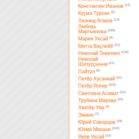
(12)
Константин Иванов
(3)
Куçма Турхан
(13)
Леонид Агаков
Любовь
(186)
Мартьянова
(3)
Мария Ухсай
(21)
Митта Ваçлейĕ
(139)
Николай Теветкел
Николай
(21)
Шупуççынни
(9)
Пайтул
(41)
Петĕр Хусанкай
(118)
Петĕр Ялгир
(24)
Светлана Асамат
(25)
Трубина Мархви
(4)
Хветĕр Уяр
(7)
Эмине
(39)
Юрий Скворцов
(240)
Юхма Мишши
(14)
Яков Ухсай