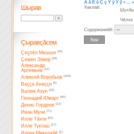
Ă
ă
Ĕ
ĕ
Ç
ç
Ÿ
ÿ
Ӳ
ӳ
« ... »
Шырав
Хаклав:
Шухă
Чĕлхе
Содержанийĕ:
Çыравçăсем
(26)
Çеçпĕл Мишши
(38)
Çемен Элкер
Александр
(12)
Артемьев
(160)
Алексей Воробьев
(6)
Ваççа Аниççи
(29)
Валем Ахун
(90)
Геннадий Юмарт
(22)
Денис Гордеев
(71)
Иван Мучи
(81)
Илле Тăхти
(17)
Илле Тукташ
(2)
Илпек Микулайĕ