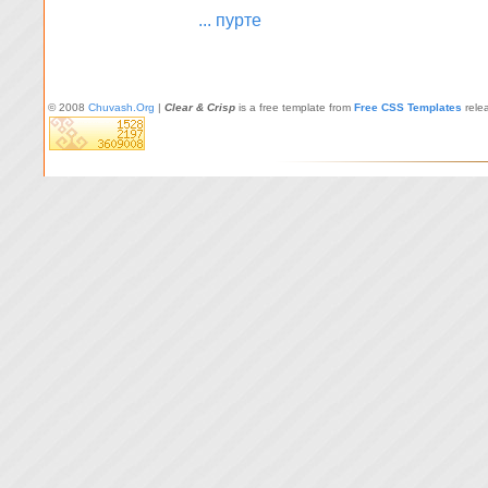
... пурте
© 2008
Chuvash.Org
|
Clear & Crisp
is a free template from
Free CSS Templates
rele