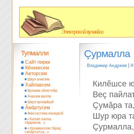
Электронлă вулавăш
Çурмалла
Тупмалли
■
Сайт пирки
Владимир Андреев
|
К
■
Кĕнекесем
■
Авторсем
■
Шкул ачисем
Килĕшсе 
■
Хайлавсем
■
Вулама сĕнетпĕр
Веç пайла
■
Ачасем валли
■
Шкул вулавăшĕ
Çумăра та
■
Ăмăртусем
■
Фантастика конкурсĕ
Шур юра т
■
«Халап хапха
тăрринче...»
Çурмалла,
■
«Урхамахсем тăраç
тапăртатса...»