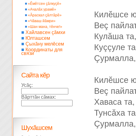
■
«Ĕмĕтсен çăлкуçĕ»
■
«Ачалăх урамĕ»
Килĕшсе 
■
«Ăраскал çăлтăрĕ»
■
«Чăваш йăмри»
Веç пайла
■
«Шан мана, тĕнче!»
■
Хайлавсен çăмхи
Кулăша та
■
Юлташсем
■
Çыхăну мелĕсем
Куççуле та
■
Координаты для
связи
Çурмалла,
Сайта кĕр
Килĕшсе 
Усăç:
Веç пайла
Вăрттăн сăмах:
Хаваса та,
Тунсăха та
Çурмалла,
Шухăшсем