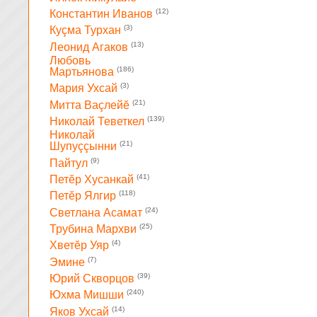
(12)
Константин Иванов
(3)
Куçма Турхан
(13)
Леонид Агаков
Любовь
(186)
Мартьянова
(3)
Мария Ухсай
(21)
Митта Ваçлейĕ
(139)
Николай Теветкел
Николай
(21)
Шупуççынни
(9)
Пайтул
(41)
Петĕр Хусанкай
(118)
Петĕр Ялгир
(24)
Светлана Асамат
(25)
Трубина Мархви
(4)
Хветĕр Уяр
(7)
Эмине
(39)
Юрий Скворцов
(240)
Юхма Мишши
(14)
Яков Ухсай