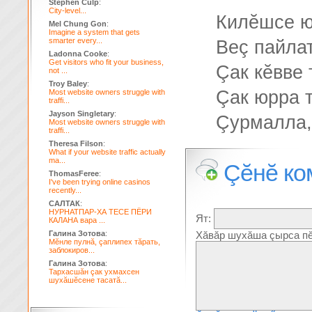
Stephen Culp
:
City-level...
Килĕшсе 
Mel Chung Gon
:
Imagine a system that gets
smarter every...
Веç пайла
Ladonna Cooke
:
Get visitors who fit your business,
Çак кĕвве 
not ...
Troy Baley
:
Çак юрра т
Most website owners struggle with
traffi...
Jayson Singletary
:
Çурмалла,
Most website owners struggle with
traffi...
Theresa Filson
:
What if your website traffic actually
ma...
Çĕнĕ ко
ThomasFeree
:
I've been trying online casinos
recently...
САЛТАК
:
НУРНАТПАР-ХА ТЕСЕ ПЁРИ
Ят:
КАЛАНА вара ...
Галина Зотова
:
Хăвăр шухăша çырса пĕ
Мĕнле пулнă, çаплипех тăрать,
заблокиров...
Галина Зотова
:
Тархасшăн çак ухмахсен
шухăшĕсене тасатă...