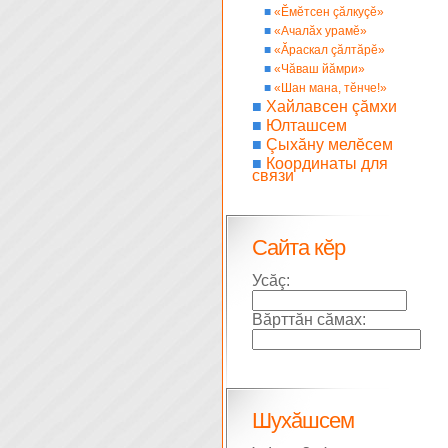
■
«Ĕмĕтсен çăлкуçĕ»
■
«Ачалăх урамĕ»
■
«Ăраскал çăлтăрĕ»
■
«Чăваш йăмри»
■
«Шан мана, тĕнче!»
■
Хайлавсен çăмхи
■
Юлташсем
■
Çыхăну мелĕсем
■
Координаты для
связи
Сайта кĕр
Усăç:
Вăрттăн сăмах:
Шухăшсем