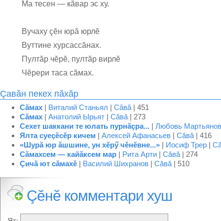
Ма тесен — кăвар эс ху.
Вучаху çĕн юрă юрлĕ
Вуттине хурсассăнах.
Пултăр чĕрĕ, пултăр вирлĕ
Чĕрери таса сăмах.
Çавăн пекех пăхăр
Сăмах
|
Виталий Станьял
|
Сăвă
| 451
Сăмах
|
Анатолий Ырьят
|
Сăвă
| 273
Сехет шаккани те юлать пурнăçра...
|
Любовь Мартьяно
Ялта суеçĕсĕр кичем
|
Алексей Афанасьев
|
Сăвă
| 416
«Шурă юр ăшшине, ун хĕрӳ чĕнĕвне...»
|
Иосиф Трер
|
С
Сăмахсем — кайăксем мар
|
Рита Арти
|
Сăвă
| 274
Çичă ют сăмахĕ
|
Василий Шихранов
|
Сăвă
| 510
Çĕнĕ комментари хуш
Ят: