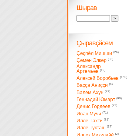
Шырав
Çыравçăсем
(26)
Çеçпĕл Мишши
(38)
Çемен Элкер
Александр
(12)
Артемьев
(160)
Алексей Воробьев
(6)
Ваççа Аниççи
(29)
Валем Ахун
(90)
Геннадий Юмарт
(22)
Денис Гордеев
(71)
Иван Мучи
(81)
Илле Тăхти
(17)
Илле Тукташ
(2)
Илпек Микулайĕ