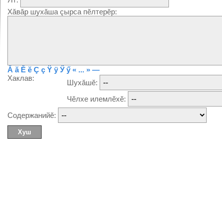
Хăвăр шухăша çырса пĕлтерĕр:
Ă
ă
Ĕ
ĕ
Ç
ç
Ÿ
ÿ
Ӳ
ӳ
« ... »
—
Хаклав:
Шухăшĕ:
Чĕлхе илемлĕхĕ:
Содержанийĕ: