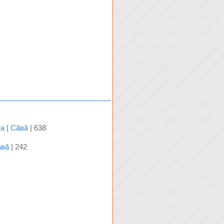
ва
|
Сăвă
| 638
ăвă
| 242