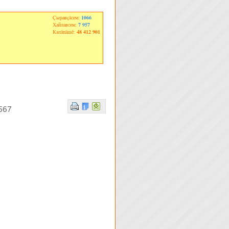
Çыравçăсем:
1066
Хайлавсем:
7 957
Калăпăшĕ:
48 412 901
567