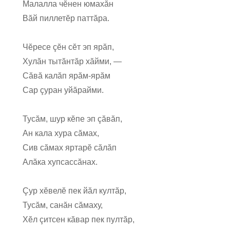
Малалла чĕнен юмахăн
Вăй пиллетĕр паттăра.
Чĕресе çĕн сĕт эп ярăп,
Хулăн тытăнтăр хăйми, —
Сăвă калăп ярăм-ярăм
Сар çуран уйăрайми.
Тусăм, шур кĕпе эп çăвăп,
Ан кала хура сăмах,
Сив сăмах яртарĕ сăлăп
Алăка хупсассăнах.
Çур хĕвелĕ пек йăл култăр,
Тусăм, санăн сăмаху,
Хĕл çитсен кăвар пек пултăр,