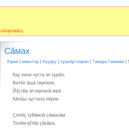
нлă вулавăш
Сăмах
Юрий Сементер
|
Куçару
|
пушкăртларан
|
Тамара Ганиева
| 
Каç енне чуста эп хурăп,
Витĕп ăшă тирпеле,
Йӳçтĕр эп юрланă юрă
Кăпăш чустапа пĕрле.
Çепĕç туйăмлă сăмахăм
Техĕм кӳтĕр çăкăра,