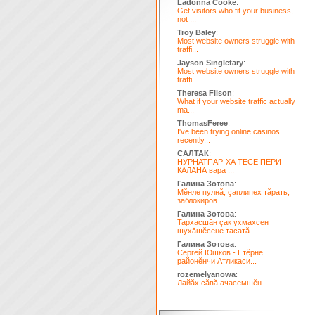
Ladonna Cooke
:
Get visitors who fit your business,
not ...
Troy Baley
:
Most website owners struggle with
traffi...
Jayson Singletary
:
Most website owners struggle with
traffi...
Theresa Filson
:
What if your website traffic actually
ma...
ThomasFeree
:
I've been trying online casinos
recently...
САЛТАК
:
НУРНАТПАР-ХА ТЕСЕ ПЁРИ
КАЛАНА вара ...
Галина Зотова
:
Мĕнле пулнă, çаплипех тăрать,
заблокиров...
Галина Зотова
:
Тархасшăн çак ухмахсен
шухăшĕсене тасатă...
Галина Зотова
:
Сергей Юшков - Етĕрне
районĕнчи Атликаси...
rozemelyanowa
:
Лайăх сăвă ачасемшĕн...