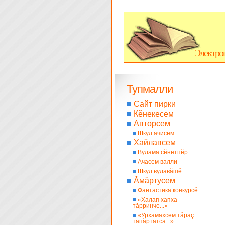
Электро
Тупмалли
■
Сайт пирки
■
Кĕнекесем
■
Авторсем
■
Шкул ачисем
■
Хайлавсем
■
Вулама сĕнетпĕр
■
Ачасем валли
■
Шкул вулавăшĕ
■
Ăмăртусем
■
Фантастика конкурсĕ
■
«Халап хапха
тăрринче...»
■
«Урхамахсем тăраç
тапăртатса...»