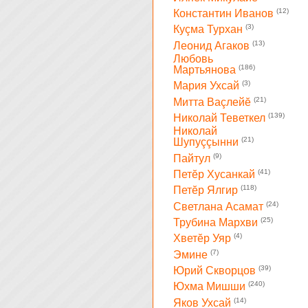
(12)
Константин Иванов
(3)
Куçма Турхан
(13)
Леонид Агаков
Любовь
(186)
Мартьянова
(3)
Мария Ухсай
(21)
Митта Ваçлейĕ
(139)
Николай Теветкел
Николай
(21)
Шупуççынни
(9)
Пайтул
(41)
Петĕр Хусанкай
(118)
Петĕр Ялгир
(24)
Светлана Асамат
(25)
Трубина Мархви
(4)
Хветĕр Уяр
(7)
Эмине
(39)
Юрий Скворцов
(240)
Юхма Мишши
(14)
Яков Ухсай