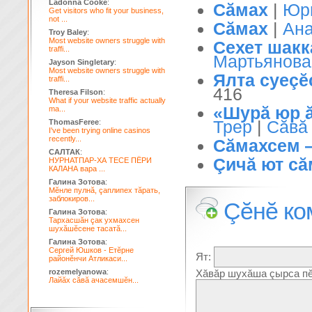
Ladonna Cooke
:
Сăмах
|
Юр
Get visitors who fit your business,
not ...
Сăмах
|
Ана
Troy Baley
:
Most website owners struggle with
Сехет шакк
traffi...
Мартьянова
Jayson Singletary
:
Most website owners struggle with
Ялта суеçĕ
traffi...
416
Theresa Filson
:
What if your website traffic actually
«Шурă юр ă
ma...
Трер
|
Сăвă
ThomasFeree
:
I've been trying online casinos
recently...
Сăмахсем 
САЛТАК
:
Çичă ют сă
НУРНАТПАР-ХА ТЕСЕ ПЁРИ
КАЛАНА вара ...
Галина Зотова
:
Мĕнле пулнă, çаплипех тăрать,
заблокиров...
Çĕнĕ ко
Галина Зотова
:
Тархасшăн çак ухмахсен
шухăшĕсене тасатă...
Галина Зотова
:
Сергей Юшков - Етĕрне
Ят:
районĕнчи Атликаси...
rozemelyanowa
:
Хăвăр шухăша çырса пĕ
Лайăх сăвă ачасемшĕн...