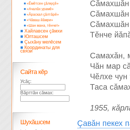
Сăмахшăн 
■
«Ĕмĕтсен çăлкуçĕ»
■
«Ачалăх урамĕ»
Сăмахшăн 
■
«Ăраскал çăлтăрĕ»
■
«Чăваш йăмри»
Сăмахшăн 
■
«Шан мана, тĕнче!»
■
Хайлавсен çăмхи
Тĕнче йăп
■
Юлташсем
■
Çыхăну мелĕсем
■
Координаты для
связи
Самахăн, м
Чăн мар с
Сайта кĕр
Чĕлхе чун
Усăç:
Таса сăма
Вăрттăн сăмах:
1955, кăрл
Шухăшсем
Çавăн пекех 