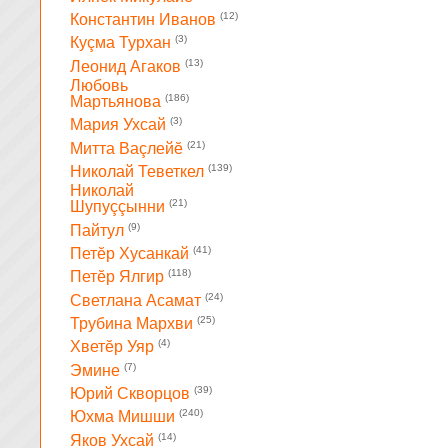
(12)
Константин Иванов
(3)
Куçма Турхан
(13)
Леонид Агаков
Любовь
(186)
Мартьянова
(3)
Мария Ухсай
(21)
Митта Ваçлейĕ
(139)
Николай Теветкел
Николай
(21)
Шупуççынни
(9)
Пайтул
(41)
Петĕр Хусанкай
(118)
Петĕр Ялгир
(24)
Светлана Асамат
(25)
Трубина Мархви
(4)
Хветĕр Уяр
(7)
Эмине
(39)
Юрий Скворцов
(240)
Юхма Мишши
(14)
Яков Ухсай