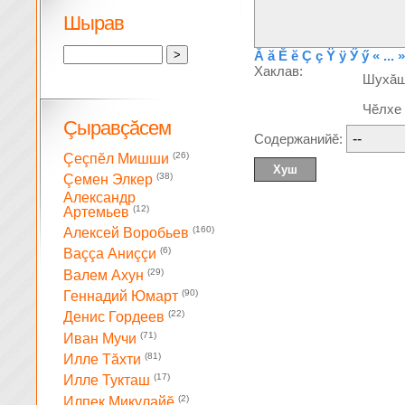
Шырав
Ă
ă
Ĕ
ĕ
Ç
ç
Ÿ
ÿ
Ӳ
ӳ
« ... »
Хаклав:
Шухă
Чĕлхе
Çыравçăсем
Содержанийĕ:
(26)
Çеçпĕл Мишши
(38)
Çемен Элкер
Александр
(12)
Артемьев
(160)
Алексей Воробьев
(6)
Ваççа Аниççи
(29)
Валем Ахун
(90)
Геннадий Юмарт
(22)
Денис Гордеев
(71)
Иван Мучи
(81)
Илле Тăхти
(17)
Илле Тукташ
(2)
Илпек Микулайĕ