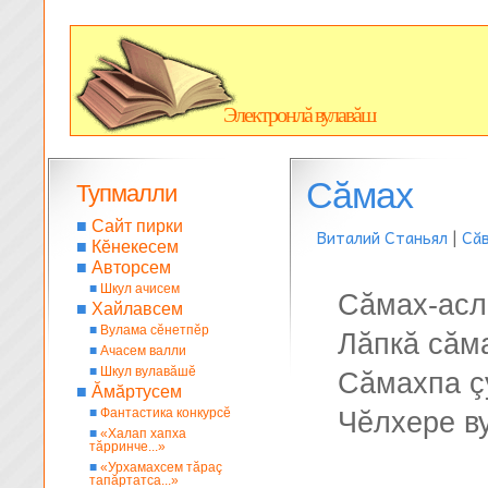
Электронлă вулавăш
Сăмах
Тупмалли
■
Сайт пирки
Виталий Станьял
|
Сă
■
Кĕнекесем
■
Авторсем
■
Шкул ачисем
Сăмах-асл
■
Хайлавсем
■
Вулама сĕнетпĕр
Лăпкă сăм
■
Ачасем валли
■
Шкул вулавăшĕ
Сăмахпа ç
■
Ăмăртусем
■
Фантастика конкурсĕ
Чĕлхере ву
■
«Халап хапха
тăрринче...»
■
«Урхамахсем тăраç
тапăртатса...»