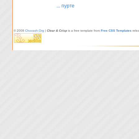
... пурте
© 2008
Chuvash.Org
|
Clear & Crisp
is a free template from
Free CSS Templates
rele