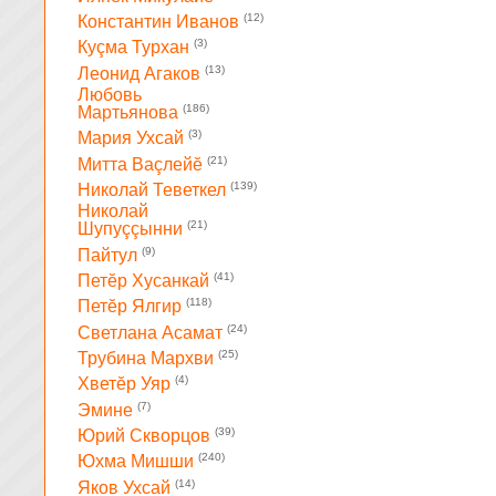
(12)
Константин Иванов
(3)
Куçма Турхан
(13)
Леонид Агаков
Любовь
(186)
Мартьянова
(3)
Мария Ухсай
(21)
Митта Ваçлейĕ
(139)
Николай Теветкел
Николай
(21)
Шупуççынни
(9)
Пайтул
(41)
Петĕр Хусанкай
(118)
Петĕр Ялгир
(24)
Светлана Асамат
(25)
Трубина Мархви
(4)
Хветĕр Уяр
(7)
Эмине
(39)
Юрий Скворцов
(240)
Юхма Мишши
(14)
Яков Ухсай