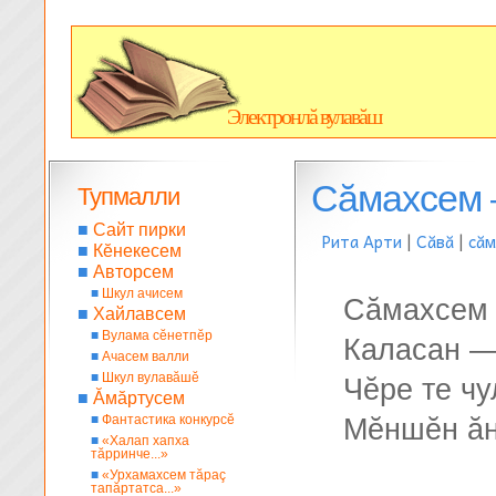
Электронлă вулавăш
Сăмахсем 
Тупмалли
■
Сайт пирки
Рита Арти
|
Сăвă
|
сăм
■
Кĕнекесем
■
Авторсем
■
Шкул ачисем
Сăмахсем 
■
Хайлавсем
■
Вулама сĕнетпĕр
Каласан —
■
Ачасем валли
■
Шкул вулавăшĕ
Чĕре те чу
■
Ăмăртусем
■
Фантастика конкурсĕ
Мĕншĕн ă
■
«Халап хапха
тăрринче...»
■
«Урхамахсем тăраç
тапăртатса...»