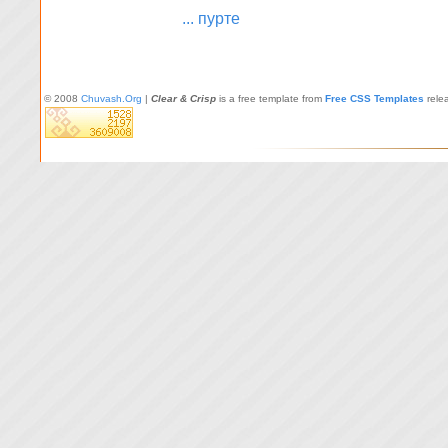
... пурте
© 2008
Chuvash.Org
|
Clear & Crisp
is a free template from
Free CSS Templates
rele