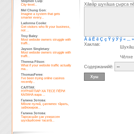
Stephen Culp
:
Хăвăр шухăша çырса пĕ
City-level...
Mel Chung Gon
:
Imagine a system that gets
smarter every...
Ladonna Cooke
:
Get visitors who fit your business,
not ...
Troy Baley
:
Ă
ă
Ĕ
ĕ
Ç
ç
Ÿ
ÿ
Ӳ
ӳ
« ... »
Most website owners struggle with
traffi...
Хаклав:
Шухă
Jayson Singletary
:
Most website owners struggle with
traffi...
Чĕлхе
Theresa Filson
:
What if your website traffic actually
Содержанийĕ:
ma...
ThomasFeree
:
I've been trying online casinos
recently...
САЛТАК
:
НУРНАТПАР-ХА ТЕСЕ ПЁРИ
КАЛАНА вара ...
Галина Зотова
:
Мĕнле пулнă, çаплипех тăрать,
заблокиров...
Галина Зотова
:
Тархасшăн çак ухмахсен
шухăшĕсене тасатă...