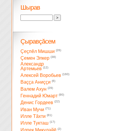
Шырав
Çыравçăсем
(26)
Çеçпĕл Мишши
(38)
Çемен Элкер
Александр
(12)
Артемьев
(160)
Алексей Воробьев
(6)
Ваççа Аниççи
(29)
Валем Ахун
(90)
Геннадий Юмарт
(22)
Денис Гордеев
(71)
Иван Мучи
(81)
Илле Тăхти
(17)
Илле Тукташ
(2)
Илпек Микулайĕ