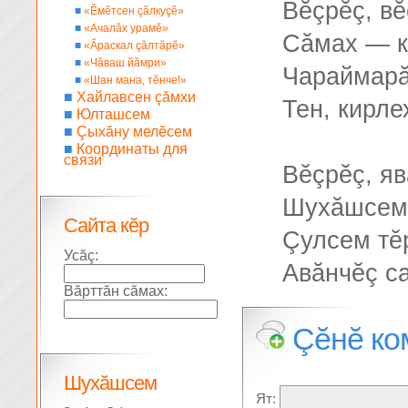
Вĕçрĕç, вĕ
■
«Ĕмĕтсен çăлкуçĕ»
■
«Ачалăх урамĕ»
Сăмах — к
■
«Ăраскал çăлтăрĕ»
■
«Чăваш йăмри»
Чараймарă
■
«Шан мана, тĕнче!»
■
Хайлавсен çăмхи
Тен, кирле
■
Юлташсем
■
Çыхăну мелĕсем
■
Координаты для
связи
Вĕçрĕç, я
Шухăшсем 
Сайта кĕр
Çулсем тĕ
Усăç:
Авăнчĕç са
Вăрттăн сăмах:
Çĕнĕ ко
Шухăшсем
Ят: