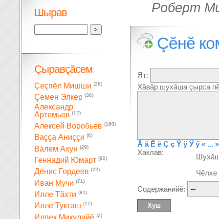
Роберт М
Шырав
Çĕнĕ ко
Çыравçăсем
Ят:
(26)
Çеçпĕл Мишши
Хăвăр шухăша çырса пĕ
(38)
Çемен Элкер
Александр
(12)
Артемьев
(160)
Алексей Воробьев
(6)
Ваççа Аниççи
Ă
ă
Ĕ
ĕ
Ç
ç
Ÿ
ÿ
Ӳ
ӳ
« ... »
(29)
Валем Ахун
Хаклав:
Шухă
(90)
Геннадий Юмарт
(22)
Денис Гордеев
Чĕлхе
(71)
Иван Мучи
Содержанийĕ:
(81)
Илле Тăхти
(17)
Илле Тукташ
(2)
Илпек Микулайĕ