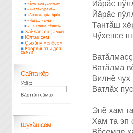
Йăрăс пӳл
■
«Ĕмĕтсен çăлкуçĕ»
■
«Ачалăх урамĕ»
Йăрăс пӳл
■
«Ăраскал çăлтăрĕ»
■
«Чăваш йăмри»
Тантăш хĕ
■
«Шан мана, тĕнче!»
■
Хайлавсен çăмхи
Чӳхенсе шы
■
Юлташсем
■
Çыхăну мелĕсем
■
Координаты для
связи
Ватăлмаçç
Ватăлма в
Сайта кĕр
Вилнĕ чух
Усăç:
Ватлăх пу
Вăрттăн сăмах:
Эпĕ хам т
Хам та эп 
Шухăшсем
Вĕсемпе х