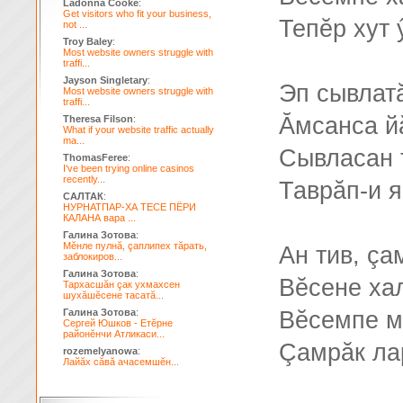
Ladonna Cooke
:
Get visitors who fit your business,
Тепĕр хут 
not ...
Troy Baley
:
Most website owners struggle with
traffi...
Jayson Singletary
:
Эп сывлатă
Most website owners struggle with
traffi...
Ăмсанса й
Theresa Filson
:
What if your website traffic actually
ma...
Сывласан 
ThomasFeree
:
I've been trying online casinos
recently...
Таврăп-и 
САЛТАК
:
НУРНАТПАР-ХА ТЕСЕ ПЁРИ
КАЛАНА вара ...
Галина Зотова
:
Мĕнле пулнă, çаплипех тăрать,
Ан тив, ç
заблокиров...
Галина Зотова
:
Вĕсене ха
Тархасшăн çак ухмахсен
шухăшĕсене тасатă...
Галина Зотова
:
Вĕсемпе м
Сергей Юшков - Етĕрне
районĕнчи Атликаси...
Çамрăк ла
rozemelyanowa
:
Лайăх сăвă ачасемшĕн...