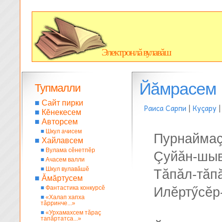
Электронлă вулавăш
Йăмрасем
Тупмалли
■
Сайт пирки
Раиса Сарпи
|
Куçару
■
Кĕнекесем
■
Авторсем
■
Шкул ачисем
Пурнаймаç
■
Хайлавсем
■
Вулама сĕнетпĕр
Çуйăн-шыв
■
Ачасем валли
■
Шкул вулавăшĕ
Тăпăл-тăп
■
Ăмăртусем
■
Фантастика конкурсĕ
Илĕртӳсĕр-
■
«Халап хапха
тăрринче...»
■
«Урхамахсем тăраç
тапăртатса...»