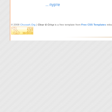
... пурте
© 2008
Chuvash.Org
|
Clear & Crisp
is a free template from
Free CSS Templates
rele