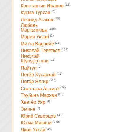
(12)
Константин Иванов
(3)
Куçма Турхан
(13)
Леонид Агаков
Любовь
(186)
Мартьянова
(3)
Мария Ухсай
(21)
Митта Ваçлейĕ
(139)
Николай Теветкел
Николай
(21)
Шупуççынни
(9)
Пайтул
(41)
Петĕр Хусанкай
(118)
Петĕр Ялгир
(24)
Светлана Асамат
(25)
Трубина Мархви
(4)
Хветĕр Уяр
(7)
Эмине
(39)
Юрий Скворцов
(240)
Юхма Мишши
(14)
Яков Ухсай