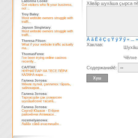
Ladonna Cooke
:
Хăвăр шухăша çырса пĕ
Get visitors who fit your business,
not ...
Troy Baley
:
Most website owners struggle with
traffi...
Jayson Singletary
:
Most website owners struggle with
traffi...
Ă
ă
Ĕ
ĕ
Ç
ç
Ÿ
ÿ
Ӳ
ӳ
« ... »
Theresa Filson
:
Хаклав:
What if your website traffic actually
Шухă
ma...
ThomasFeree
:
Чĕлхе
I've been trying online casinos
recently...
Содержанийĕ:
САЛТАК
:
НУРНАТПАР-ХА ТЕСЕ ПЁРИ
КАЛАНА вара ...
Галина Зотова
:
Мĕнле пулнă, çаплипех тăрать,
заблокиров...
Галина Зотова
:
Тархасшăн çак ухмахсен
шухăшĕсене тасатă...
Галина Зотова
:
Сергей Юшков - Етĕрне
районĕнчи Атликаси...
rozemelyanowa
:
Лайăх сăвă ачасемшĕн...