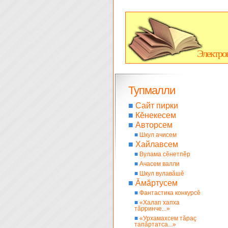
Электро
Тупмалли
■
Сайт пирки
■
Кĕнекесем
■
Авторсем
■
Шкул ачисем
■
Хайлавсем
■
Вулама сĕнетпĕр
■
Ачасем валли
■
Шкул вулавăшĕ
■
Ăмăртусем
■
Фантастика конкурсĕ
■
«Халап хапха
тăрринче...»
■
«Урхамахсем тăраç
тапăртатса...»