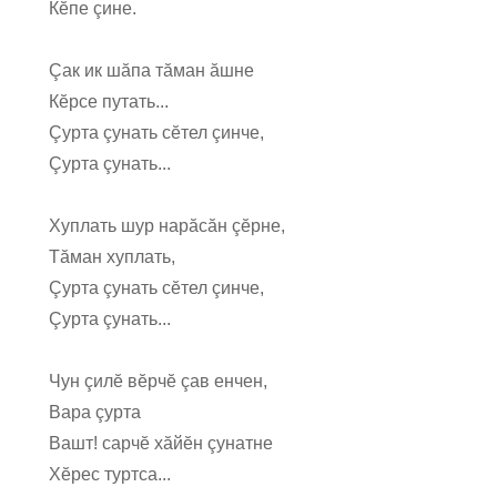
Кĕпе çине.
Çак ик шăпа тăман ăшне
Кĕрсе путать...
Çурта çунать сĕтел çинче,
Çурта çунать...
Хуплать шур нарăсăн çĕрне,
Тăман хуплать,
Çурта çунать сĕтел çинче,
Çурта çунать...
Чун çилĕ вĕрчĕ çав енчен,
Вара çурта
Вашт! сарчĕ хăйĕн çунатне
Хĕрес туртса...