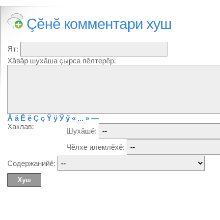
Çĕнĕ комментари хуш
Ят:
Хăвăр шухăша çырса пĕлтерĕр:
Ă
ă
Ĕ
ĕ
Ç
ç
Ÿ
ÿ
Ӳ
ӳ
« ... »
—
Хаклав:
Шухăшĕ:
Чĕлхе илемлĕхĕ:
Содержанийĕ: