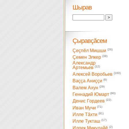
Шырав
Çыравçăсем
(26)
Çеçпĕл Мишши
(38)
Çемен Элкер
Александр
(12)
Артемьев
(160)
Алексей Воробьев
(6)
Ваççа Аниççи
(29)
Валем Ахун
(90)
Геннадий Юмарт
(22)
Денис Гордеев
(71)
Иван Мучи
(81)
Илле Тăхти
(17)
Илле Тукташ
(2)
Илпек Микулайĕ