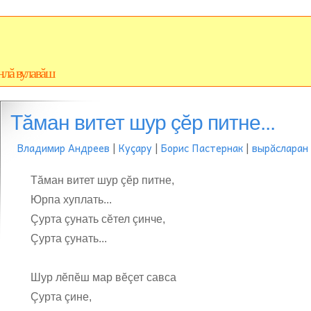
нлă вулавăш
Тăман витет шур çĕр питне...
Владимир Андреев
|
Куçару
|
Борис Пастернак
|
вырăсларан
Тăман витет шур çĕр питне,
Юрпа хуплать...
Çурта çунать сĕтел çинче,
Çурта çунать...
Шур лĕпĕш мар вĕçет савса
Çурта çине,