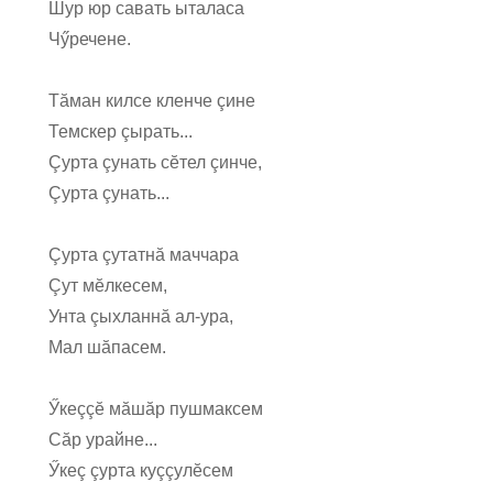
Шур юр савать ыталаса
Чӳречене.
Тăман килсе кленче çине
Темскер çырать...
Çурта çунать сĕтел çинче,
Çурта çунать...
Çурта çутатнă маччара
Çут мĕлкесем,
Унта çыхланнă ал-ура,
Мал шăпасем.
Ӳкеççĕ мăшăр пушмаксем
Сăр урайне...
Ӳкеç çурта куççулĕсем