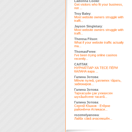
Ladonna Cooke
:
Get visitors who fit your business,
not ...
Troy Baley
:
Most website owners struggle with
traffi...
Jayson Singletary
:
Most website owners struggle with
traffi...
Theresa Filson
:
What if your website traffic actually
ma...
ThomasFeree
:
I've been trying online casinos
recently...
САЛТАК
:
НУРНАТПАР-ХА ТЕСЕ ПЁРИ
КАЛАНА вара ...
Галина Зотова
:
Мĕнле пулнă, çаплипех тăрать,
заблокиров...
Галина Зотова
:
Тархасшăн çак ухмахсен
шухăшĕсене тасатă...
Галина Зотова
:
Сергей Юшков - Етĕрне
районĕнчи Атликаси...
rozemelyanowa
:
Лайăх сăвă ачасемшĕн...