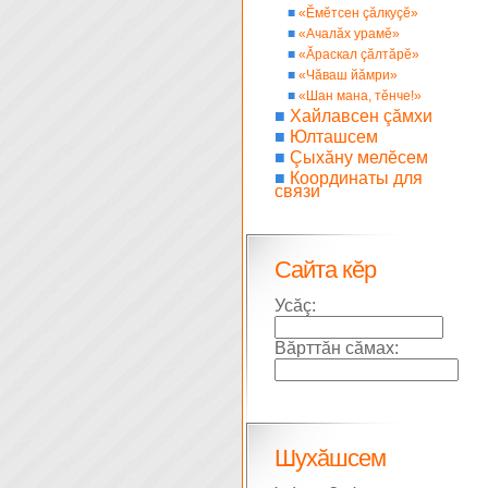
■
«Ĕмĕтсен çăлкуçĕ»
■
«Ачалăх урамĕ»
■
«Ăраскал çăлтăрĕ»
■
«Чăваш йăмри»
■
«Шан мана, тĕнче!»
■
Хайлавсен çăмхи
■
Юлташсем
■
Çыхăну мелĕсем
■
Координаты для
связи
Сайта кĕр
Усăç:
Вăрттăн сăмах:
Шухăшсем