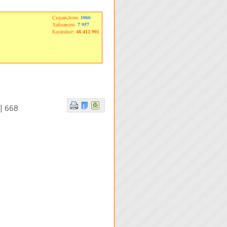
Çыравçăсем:
1066
Хайлавсем:
7 957
Калăпăшĕ:
48 412 901
| 668