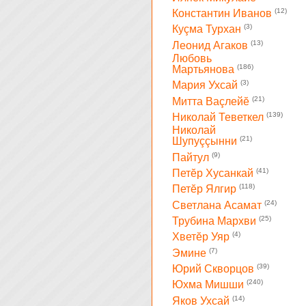
(12)
Константин Иванов
(3)
Куçма Турхан
(13)
Леонид Агаков
Любовь
(186)
Мартьянова
(3)
Мария Ухсай
(21)
Митта Ваçлейĕ
(139)
Николай Теветкел
Николай
(21)
Шупуççынни
(9)
Пайтул
(41)
Петĕр Хусанкай
(118)
Петĕр Ялгир
(24)
Светлана Асамат
(25)
Трубина Мархви
(4)
Хветĕр Уяр
(7)
Эмине
(39)
Юрий Скворцов
(240)
Юхма Мишши
(14)
Яков Ухсай