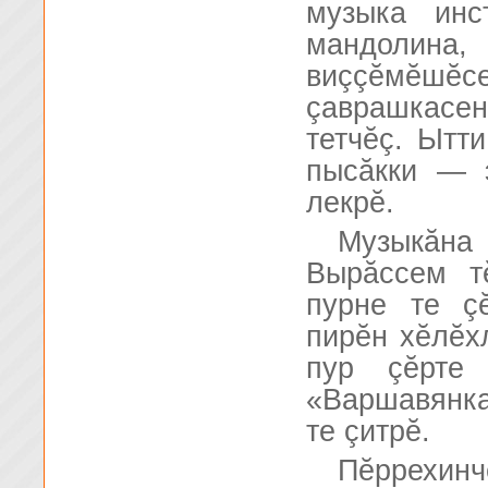
музыка инс
мандолин
виççĕмĕш
çаврашкасен
тетчĕç. Ытт
пысăкки — 
лекрĕ.
Музыкăна
Вырăссем т
пурне те ç
пирĕн хĕлĕх
пур çĕрте
«Варшавянка
те çитрĕ.
Пĕррехин