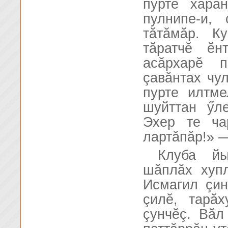
пурте хăра
пулнипе-и,
тăтăмăр. К
тăратчĕ ĕн
асăрхарĕ 
çавăнтах чул
пурте илтме
шуйттан ӳл
Эхер те ча
лартăпăр!» —
Клуба йы
шăплăх хуп
Исмагил çин
çилĕ, тарă
çунчĕç. Вăл