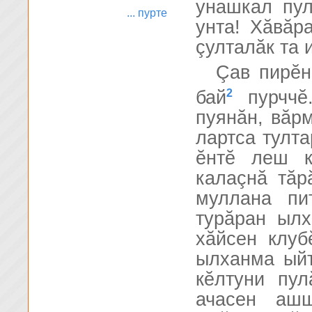
унашкал пул
... пурте
унта! Хăвăр
çулталăк та 
Çав пирĕн
2
бай
пурччĕ.
пуянăн, вăр
лартса тулта
ĕнтĕ леш к
калаçнă тăр
муллана пи
турăран ыл
хăйсен клуб
ылханма ый
кĕлтуни пу
ачасен ашш