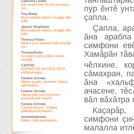
танлаштарас
Ladonna Cooke
:
Get visitors who fit your business,
пур ĕнтĕ унт
not ...
Troy Baley
:
çапла.
Most website owners struggle with
traffi...
Çапла, ар
Jayson Singletary
:
Most website owners struggle with
traffi...
ăна арабла
Theresa Filson
:
симфони ев
What if your website traffic actually
ma...
Хамăрăн тăва
ThomasFeree
:
I've been trying online casinos
recently...
чĕлхине, ко
САЛТАК
:
НУРНАТПАР-ХА ТЕСЕ ПЁРИ
сăмахран, па
КАЛАНА вара ...
Галина Зотова
:
ăна «халь
Мĕнле пулнă, çаплипех тăрать,
заблокиров...
ачасене, тĕс
Галина Зотова
:
Тархасшăн çак ухмахсен
вăл вăхăтра 
шухăшĕсене тасатă...
Галина Зотова
:
Сергей Юшков - Етĕрне
Каçарăр,
районĕнчи Атликаси...
симфони çин
rozemelyanowa
:
Лайăх сăвă ачасемшĕн...
малалла итл