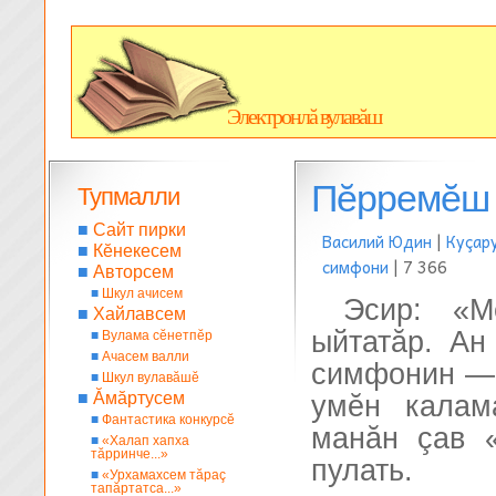
Электронлă вулавăш
Пĕрремĕш
Тупмалли
■
Сайт пирки
Василий Юдин
|
Куçар
■
Кĕнекесем
симфони
| 7 366
■
Авторсем
■
Шкул ачисем
Эсир: «М
■
Хайлавсем
ыйтатăр. Ан
■
Вулама сĕнетпĕр
■
Ачасем валли
симфонин — 
■
Шкул вулавăшĕ
■
Ăмăртусем
умĕн калам
■
Фантастика конкурсĕ
манăн çав 
■
«Халап хапха
тăрринче...»
пулать.
■
«Урхамахсем тăраç
тапăртатса...»