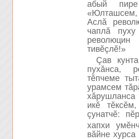
абый пире
«Юлташсем,
Аслă револ
чаплă пуху
революцин
тивĕçлĕ!»
Çав кунта
пухăнса, 
тĕпчеме тыт
урамсем тăр
хăрушланса 
икĕ тĕксĕм
çунатчĕ: п
хапхи умĕн
вăйне хурса