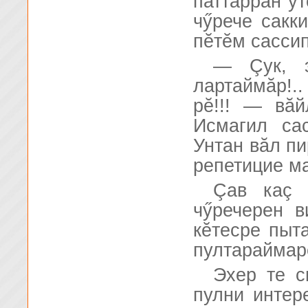
паттăррăн ут
чӳрече сакк
пĕтĕм сассип
— Çук, э
лартаймăр!..
рĕ!!! — вă
Исмагил сас
Унтан вăл пи
репетицие м
Çав каç 
чӳречерен в
кĕтесре пыт
пултараймарĕ
Эхер те 
пулни интер