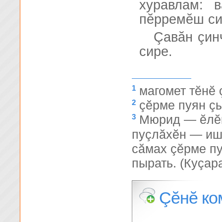
хуравлам: 
пĕрремĕш си
Çавăн çин
сире.
1
магомет тĕнĕ 
2
çĕрме пуян ç
3
Мюрид — ĕлĕк
пуçлăхĕн — иш
сăмах çĕрме п
пырать. (Куçар
Çĕнĕ ко