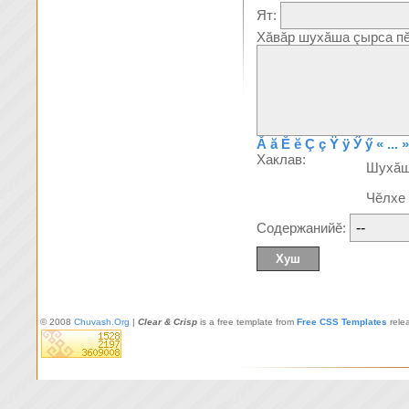
Ят:
Хăвăр шухăша çырса пĕ
Ă
ă
Ĕ
ĕ
Ç
ç
Ÿ
ÿ
Ӳ
ӳ
« ... »
Хаклав:
Шухă
Чĕлхе
Содержанийĕ:
© 2008
Chuvash.Org
|
Clear & Crisp
is a free template from
Free CSS Templates
rele