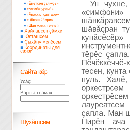
Ун чухне,
■
«Ĕмĕтсен çăлкуçĕ»
■
«Ачалăх урамĕ»
«симфони» 
■
«Ăраскал çăлтăрĕ»
шăнкăравсе
■
«Чăваш йăмри»
■
«Шан мана, тĕнче!»
шăвăçран ту
■
Хайлавсен çăмхи
купăсĕcĕр»
■
Юлташсем
■
Çыхăну мелĕсем
инструментн
■
Координаты для
связи
тĕрĕс çапла
Пĕчĕккĕччĕ-
тесен, кунта
Сайта кĕр
пуль. Халĕ
Усăç:
оркестрс
Вăрттăн сăмах:
оркестрĕс
лауреатсем
çапла. Ман ш
Пирĕн ача 
Шухăшсем