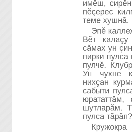
имĕш, сирĕн
пĕçерес кил
теме хушнă. 
Эпĕ калле
Вĕт калаçу
сăмах ун çи
пирки пулса 
пулчĕ. Клуб
Ун чухне к
нихçан курм
сабыти пулс
юрататтăм,
шутларăм. Т
пулса тăрăп
Кружокра