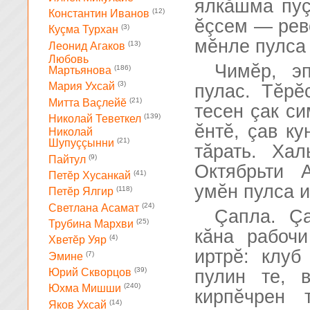
ялкăшма пуç
(12)
Константин Иванов
ĕçсем — рев
(3)
Куçма Турхан
мĕнле пулса 
(13)
Леонид Агаков
Любовь
Чимĕр, э
(186)
Мартьянова
(3)
Мария Ухсай
пулас. Тĕрĕ
(21)
Митта Ваçлейĕ
тесен çак си
(139)
Николай Теветкел
ĕнтĕ, çав к
Николай
(21)
Шупуççынни
тăрать. Ха
(9)
Пайтул
Октябрьти 
(41)
Петĕр Хусанкай
умĕн пулса и
(118)
Петĕр Ялгир
(24)
Светлана Асамат
Çапла. Çа
(25)
Трубина Мархви
кăна рабоч
(4)
Хветĕр Уяр
иртрĕ: клуб
(7)
Эмине
(39)
пулин те, 
Юрий Скворцов
(240)
Юхма Мишши
кирпĕчрен 
(14)
Яков Ухсай