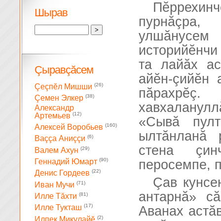
Пĕррехинч
Шырав
пурнăçра,
улшăнусем 
историйĕнчи
та лайăх ас
Çыравçăсем
айĕн-çийĕн 
(26)
Çеçпĕл Мишши
пăрахрĕç
(38)
Çемен Элкер
хавхаланулл
Александр
(12)
Артемьев
«Сывă пулт
(160)
Алексей Воробьев
ылтăнланă 
(6)
Ваççа Аниççи
стена çин
(29)
Валем Ахун
(90)
перосемпе, п
Геннадий Юмарт
(22)
Денис Гордеев
Çав кунсе
(71)
Иван Мучи
антарнă» сă
(81)
Илле Тăхти
(17)
Илле Тукташ
Аванах астăв
(2)
Илпек Микулайĕ