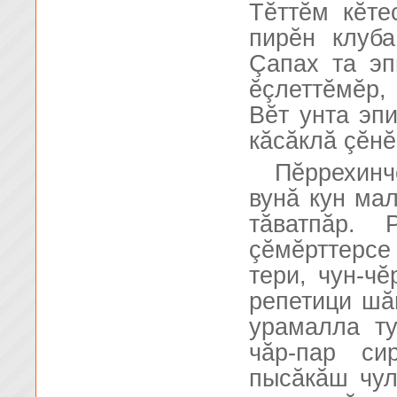
Тĕттĕм кĕте
пирĕн клуба
Çапах та эп
ĕçлеттĕмĕр,
Вĕт унта эп
кăсăклă çĕнĕ
Пĕррехинч
вунă кун мал
тăватпăр.
çĕмĕрттерсе 
тери, чун-чĕ
репетици шă
урамалла ту
чăр-пар си
пысăкăш чул