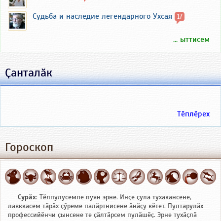
Судьба и наследие легендарного Ухсая
17
... ыттисем
Ҫанталӑк
Тӗплӗрех
Гороскоп
Сурӑх
: Тӗлпулусемпе пуян эрне. Инҫе ҫула тухакансене,
лавккасем тӑрӑх ҫӳреме палӑртнисене ӑнӑҫу кӗтет. Пултарулӑх
профессийӗнчи ҫынсене те ҫӑлтӑрсем пулӑшӗҫ. Эрне тухӑҫлӑ