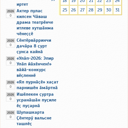
18
19
20
21
22
23
24
иртет
25
26
27
28
29
30
31
Актер пулас
2026
0
килсен Чӑваш
драма театрӗнче
итлеве хутшӑнма
чӗнеҫҫӗ
Сӗнтӗрвӑрринчи
2026
0
дачӑра 8 ҫурт
ҫунса кайнӑ
«Улӑп-2026: Эпир
2026
0
Улӑп йӑхӗнчен!»
вӑйӑ-конкурс
вӗҫленнӗ
«Ял пурнӑҫӗ» хаҫат
2026
0
парнишӗн ӑмӑртнӑ
Ишӗлекен ҫуртра
2026
0
усранӑшӑн пуҫиле
ӗҫ пуҫарнӑ
Шупашкарта
2026
0
Ҫӗнтерӳ вальсне
ташлӗҫ