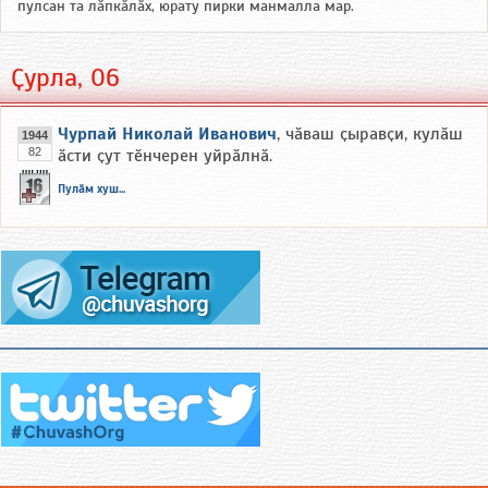
пулсан та лӑпкӑлӑх, юрату пирки манмалла мар.
Ҫурла, 06
Чурпай Николай Иванович
, чӑваш ҫыравҫи, кулӑш
1944
82
ӑсти ҫут тӗнчерен уйрӑлнӑ.
Пулӑм хуш...