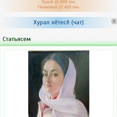
Пухнӑ: 22 000 тен.
Тӑкакланӑ: 27 420 тен.
Хурал кӗтесӗ (чат)
0
Статьясем