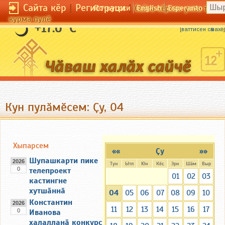
Сайта кӗр
|
Регистраци
|
По-русски
English
Esperanto
Сайта кӗрсен унпа тулли
курма пулӗ
Качакан сухалӗ вӑрӑм та ӑсӗ кӗске.
+17.6 °C
[
ваттисен сӑмахӗ
]
Кун пулӑмӗсем: Ҫу, 04
Хыпарсем
««
Ҫу
»»
Шупашкарти пике
2026
Тун
Ытл
Юн
Кӗҫ
Эрн
Шӑм
Выр
0
телепроект
01
02
03
кастингне
хутшӑннӑ
04
05
06
07
08
09
10
Константин
2026
11
12
13
14
15
16
17
0
Иванова
халалланӑ конкурс