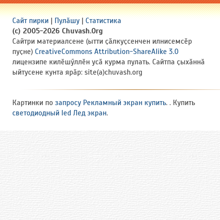
Сайт пирки
|
Пулӑшу
|
Статистика
(c) 2005-2026 Chuvash.Org
Сайтри материалсене (ытти ҫӑлкуҫсенчен илнисемсӗр
пуҫне)
CreativeCommons Attribution-ShareAlike 3.0
лицензипе килӗшӳллӗн усӑ курма пулать. Сайтпа ҫыхӑннӑ
ыйтусене кунта ярӑр: site(a)chuvash.org
Картинки по
запросу Рекламный экран купить
. . Купить
светодиодный led Лед экран
.