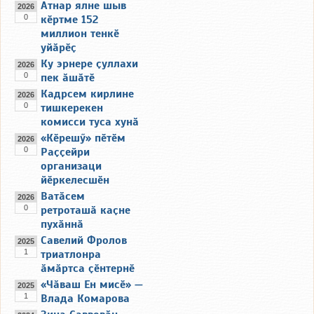
Атнар ялне шыв
2026
0
кӗртме 152
миллион тенкӗ
уйӑрӗҫ
Ку эрнере ҫуллахи
2026
0
пек ӑшӑтӗ
Кадрсем кирлине
2026
0
тишкерекен
комисси туса хунӑ
«Кӗрешӳ» пӗтӗм
2026
0
Раҫҫейри
организаци
йӗркелесшӗн
Ватӑсем
2026
0
ретроташӑ каҫне
пухӑннӑ
Савелий Фролов
2025
1
триатлонра
ӑмӑртса ҫӗнтернӗ
«Чӑваш Ен мисӗ» —
2025
1
Влада Комарова