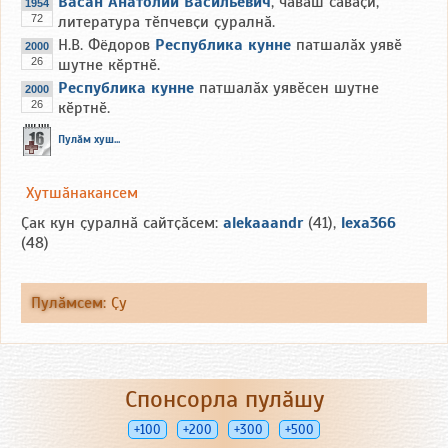
Васан Анатолий Васильевич
, чӑваш сӑвӑҫи,
1954
72
литература тӗпчевҫи ҫуралнӑ.
Н.В. Фёдоров
Республика кунне
патшалӑх уявӗ
2000
26
шутне кӗртнӗ.
Республика кунне
патшалӑх уявӗсен шутне
2000
26
кӗртнӗ.
Пулӑм хуш...
Хутшӑнакансем
Ҫак кун ҫуралнӑ сайтҫӑсем:
alekaaandr
(41),
lexa366
(48)
Пулӑмсем
:
Ҫу
Спонсорла пулӑшу
+100
+200
+300
+500