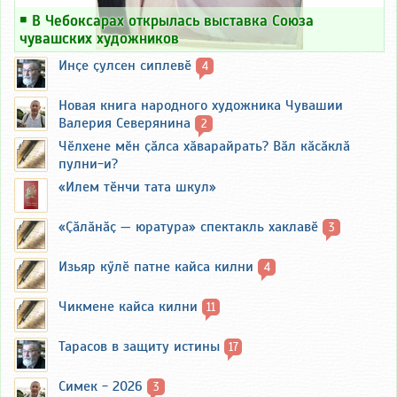
￭
В Чебоксарах открылась выставка Союза
чувашских художников
Инҫе ҫулсен сиплевӗ
4
Новая книга народного художника Чувашии
Валерия Северянина
2
Чӗлхене мӗн ҫӑлса хӑварайрать? Вӑл кӑсӑклӑ
пулни-и?
«Илем тӗнчи тата шкул»
«Ҫӑлӑнӑҫ — юратура» спектакль хаклавӗ
3
Изьяр кӳлӗ патне кайса килни
4
Чикмене кайса килни
11
Тарасов в защиту истины
17
Симек - 2026
3