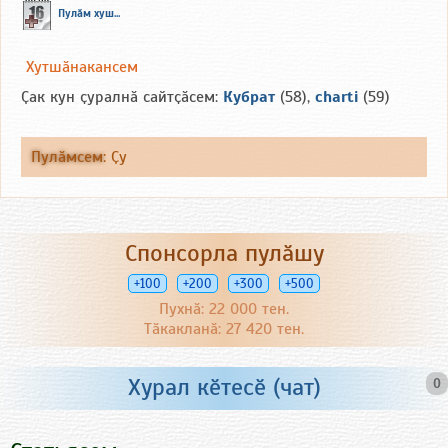
Пулӑм хуш...
Хутшӑнакансем
Ҫак кун ҫуралнӑ сайтҫӑсем:
Кубрат
(58),
charti
(59)
Пулӑмсем
:
Ҫу
Спонсорла пулӑшу
+100
+200
+300
+500
Пухнӑ: 22 000 тен.
Тӑкакланӑ: 27 420 тен.
Хурал кӗтесӗ (чат)
0