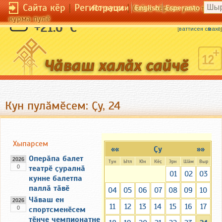
Сайта кӗр
|
Регистраци
|
По-русски
English
Esperanto
Сайта кӗрсен унпа тулли
курма пулӗ
Ӗмӗр сакки сарлака.
+21.6 °C
[
ваттисен сӑмахӗ
]
Кун пулӑмӗсем: Ҫу, 24
Хыпарсем
««
Ҫу
»»
Оперӑпа балет
2026
Тун
Ытл
Юн
Кӗҫ
Эрн
Шӑм
Выр
0
театрӗ ҫуралнӑ
01
02
03
кунне балетпа
паллӑ тӑвӗ
04
05
06
07
08
09
10
Чӑваш ен
2026
11
12
13
14
15
16
17
0
спортсменӗсем
тӗнче чемпионатне