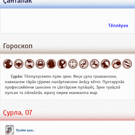
Ҫанталӑк
Тӗплӗрех
Гороскоп
Сурӑх
: Тӗлпулусемпе пуян эрне. Инҫе ҫула тухакансене,
лавккасем тӑрӑх ҫӳреме палӑртнисене ӑнӑҫу кӗтет. Пултарулӑх
профессийӗнчи ҫынсене те ҫӑлтӑрсем пулӑшӗҫ. Эрне тухӑҫлӑ
пулсан та лӑпкӑлӑх, юрату пирки манмалла мар.
Ҫурла, 07
Пулӑм хуш...