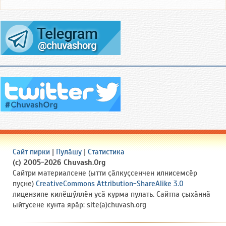
Сайт пирки
|
Пулӑшу
|
Статистика
(c) 2005-2026 Chuvash.Org
Сайтри материалсене (ытти ҫӑлкуҫсенчен илнисемсӗр
пуҫне)
CreativeCommons Attribution-ShareAlike 3.0
лицензипе килӗшӳллӗн усӑ курма пулать. Сайтпа ҫыхӑннӑ
ыйтусене кунта ярӑр: site(a)chuvash.org