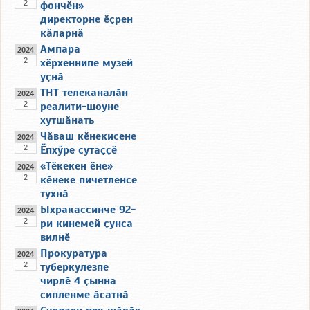
2
фончӗн»
директорне ӗҫрен
кӑларнӑ
Ампара
2024
2
хӗрхеннипе музей
уҫнӑ
ТНТ телеканалӑн
2024
2
реалити-шоуне
хутшӑнать
Чӑваш кӗнекисене
2024
2
Ӗпхӳре сутаҫҫӗ
«Тӗкекен ӗне»
2024
2
кӗнеке пичетленсе
тухнӑ
Ыхракассинче 92-
2024
2
ри кинемей ҫунса
вилнӗ
Прокуратура
2024
2
туберкулезпе
чирлӗ 4 ҫынна
сипленме ӑсатнӑ