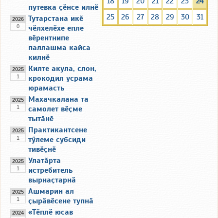
18
19
20
21
22
23
24
путевка ҫӗнсе илнӗ
25
26
27
28
29
30
31
Тутарстана икӗ
2026
0
чӗлхелӗхе епле
вӗрентнипе
паллашма кайса
килнӗ
Килте акула, слон,
2025
1
крокодил усрама
юрамасть
Махачкалана та
2025
1
самолет вӗҫме
тытӑнӗ
Практикантсене
2025
1
тӳлеме субсиди
тивӗҫнӗ
Улатӑрта
2025
1
истребитель
вырнаҫтарнӑ
Ашмарин ал
2025
1
ҫырӑвӗсене тупнӑ
«Тӗплӗ юсав
2024