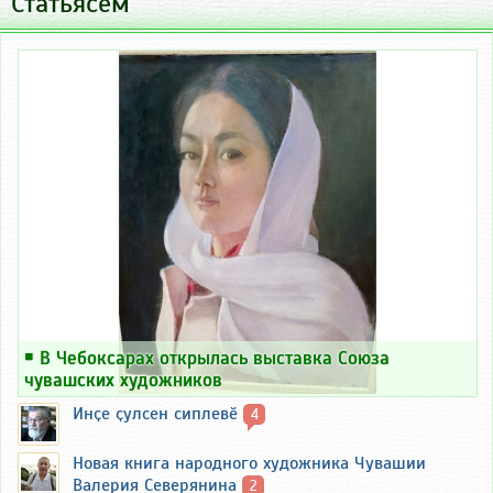
Статьясем
￭
В Чебоксарах открылась выставка Союза
чувашских художников
Инҫе ҫулсен сиплевӗ
4
Новая книга народного художника Чувашии
Валерия Северянина
2