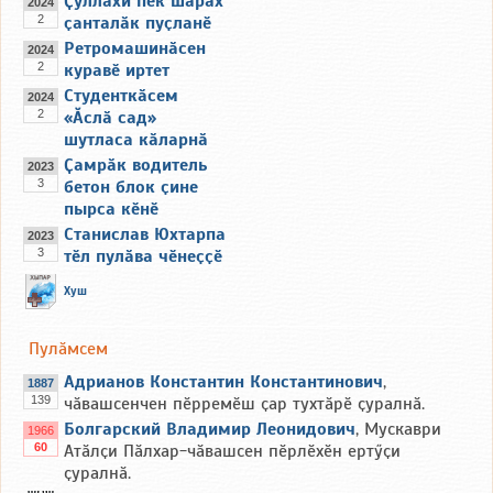
Ҫуллахи пек шӑрӑх
2024
2
ҫанталӑк пуҫланӗ
Ретромашинӑсен
2024
2
куравӗ иртет
Студенткӑсем
2024
2
«Ӑслӑ сад»
шутласа кӑларнӑ
Ҫамрӑк водитель
2023
3
бетон блок ҫине
пырса кӗнӗ
Станислав Юхтарпа
2023
3
тӗл пулӑва чӗнеҫҫӗ
Хуш
Пулӑмсем
Адрианов Константин Константинович
,
1887
139
чӑвашсенчен пӗрремӗш ҫар тухтӑрӗ ҫуралнӑ.
Болгарский Владимир Леонидович
, Мускаври
1966
60
Атӑлҫи Пӑлхар-чӑвашсен пӗрлӗхӗн ертӳҫи
ҫуралнӑ.