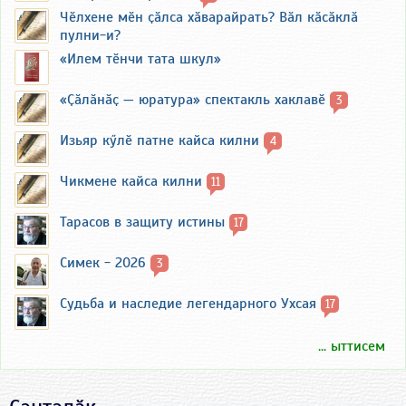
Чӗлхене мӗн ҫӑлса хӑварайрать? Вӑл кӑсӑклӑ
пулни-и?
«Илем тӗнчи тата шкул»
«Ҫӑлӑнӑҫ — юратура» спектакль хаклавӗ
3
Изьяр кӳлӗ патне кайса килни
4
Чикмене кайса килни
11
Тарасов в защиту истины
17
Симек - 2026
3
Судьба и наследие легендарного Ухсая
17
... ыттисем