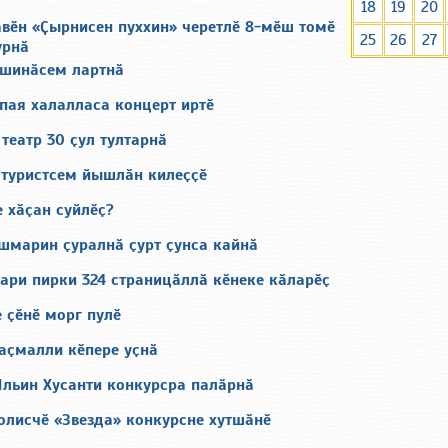
18
19
20
ӑвӗн «Ҫырнисен пуххин» черетлӗ 8-мӗш томӗ
25
26
27
урнӑ
шинӑсем лартнӑ
пая халалласа концерт иртӗ
театр 30 ҫул тултарнӑ
 туристсем йышлӑн килеҫҫӗ
 хӑҫан суйлӗҫ?
шмарин ҫуралнӑ ҫурт ҫунса кайнӑ
ари пирки 324 страницӑллӑ кӗнеке кӑларӗҫ
 ҫӗнӗ морг пулӗ
каҫмалли кӗпере уҫнӑ
Ильин Хусанти конкурсра палӑрнӑ
олисчӗ «Звезда» конкурсне хутшӑнӗ