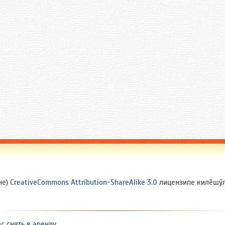
не)
CreativeCommons Attribution-ShareAlike 3.0
лицензипе килӗшӳлл
 снять в аренду
.