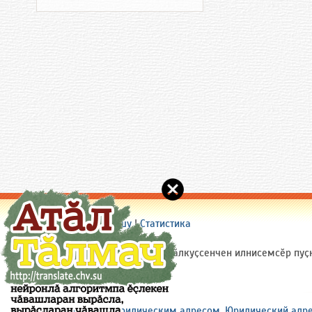
Сайт пирки
|
Пулӑшу
|
Статистика
(c) 2005-2026 Chuvash.Org
Сайтри материалсене (ытти ҫӑлкуҫсенчен илнисемсӗр пуҫ
ярӑр: site(a)chuvash.org
Аренда офиса с юридическим адресом. Юридический адрес