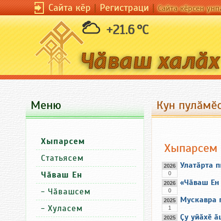
Сайта кӗр
|
Регистраци
|
Сайта кӗрсен унп
+21.6 °C
Меню
Кун пулӑмӗс
Хыпарсем
Хыпарсем
Статьясем
Улатӑрта 
2026
Чӑваш Ен
0
«Чӑваш Ен 
2026
-
Чӑвашсем
0
Мускавра 
2025
-
Хуласем
1
Ҫу уйӑхӗ ӑ
2025