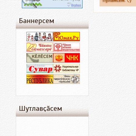
Пулӑмсем
:
Ҫу
Баннерсем
Шутлавҫӑсем