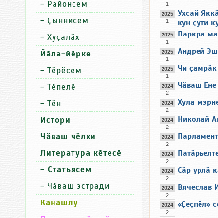
-
Районсем
1
Ухсай Якк
2025
-
Ҫыннисем
1
кун ҫути к
Паркра ма
2025
-
Хуҫалӑх
1
Андрей Эш
Йӑла-йӗрке
2025
1
Чи ҫамрӑк 
-
Тӗрӗсем
2025
1
Чӑваш Ене
-
Тӗпелӗ
2024
2
Хула мэрне
-
Тӗн
2024
2
Николай А
Истори
2024
2
Чӑваш чӗлхи
Парламент
2024
2
Литература кӗтесӗ
Патӑрьелте
2024
2
- Статьясем
Сӑр урлӑ 
2024
2
-
Чӑваш эстради
Вячеслав 
2024
2
Канашлу
«Ҫеҫпӗл» с
2024
2