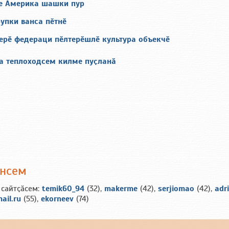
е Америка шашки пур
упки ванса пӗтнӗ
ерӗ федераци пӗлтерӗшлӗ культура объекчӗ
 теплоходсем килме пуҫланӑ
ансем
 сайтҫӑсем:
temik60_94
(32),
makerme
(42),
serjiomao
(42),
adr
ail.ru
(55),
ekorneev
(74)