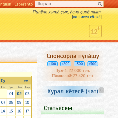
English
Esperanto
Пилӗкне хытӑ ҫых, ӑсна ҫирӗп тыт.
[
ваттисен сӑмахӗ
]
Спонсорла пулӑшу
+100
+200
+300
+500
Пухнӑ: 22 000 тен.
Тӑкакланӑ: 27 420 тен.
Ҫу
»»
Кӗҫ
Эрн
Шӑм
Выр
Хурал кӗтесӗ (чат)
0
01
02
03
07
08
09
10
Статьясем
14
15
16
17