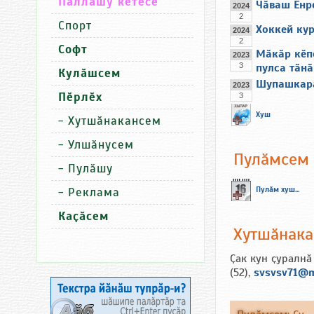
Паллашу кӗтесӗ
Чӑваш Енр
2024
2
Спорт
Хоккей кур
2024
2
Софт
Мӑкӑр кӗп
2023
3
пулса тӑнӑ
Кулӑшсем
Шупашкара
2023
Пӗрлӗх
3
Хуш
-
Хутшӑнакансем
-
Улшӑнусем
Пулӑмсем
-
Пулӑшу
Пулӑм хуш...
-
Реклама
Каҫӑсем
Хутшӑнак
Ҫак кун ҫуралнӑ
(52),
svsvsv71@m