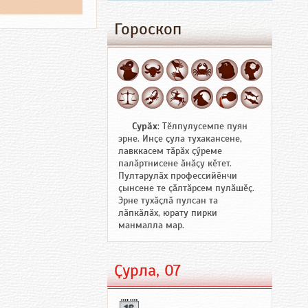
Гороскоп
Сурӑх
: Тӗлпулусемпе пуян
эрне. Инҫе ҫула тухакансене,
лавккасем тӑрӑх ҫӳреме
палӑртнисене ӑнӑҫу кӗтет.
Пултарулӑх профессийӗнчи
ҫынсене те ҫӑлтӑрсем пулӑшӗҫ.
Эрне тухӑҫлӑ пулсан та
лӑпкӑлӑх, юрату пирки
манмалла мар.
Ҫурла, 07