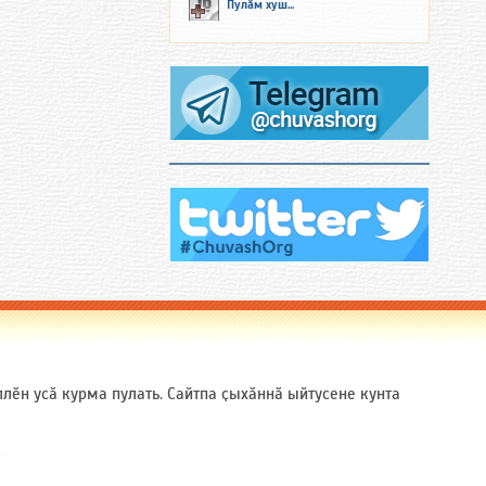
Пулӑм хуш...
ӗн усӑ курма пулать. Сайтпа ҫыхӑннӑ ыйтусене кунта