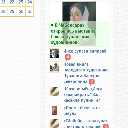
21
22
23
24
28
29
30
31
￭
В Чебоксарах
открылась выставка
Союза чувашских
художников
Инҫе ҫулсен сиплевӗ
4
Новая книга
народного художника
Чувашии Валерия
Северянина
2
Чӗлхене мӗн ҫӑлса
хӑварайрать? Вӑл
кӑсӑклӑ пулни-и?
«Илем тӗнчи тата
шкул»
«Ҫӑлӑнӑҫ — юратура»
спектакль хаклавӗ
3