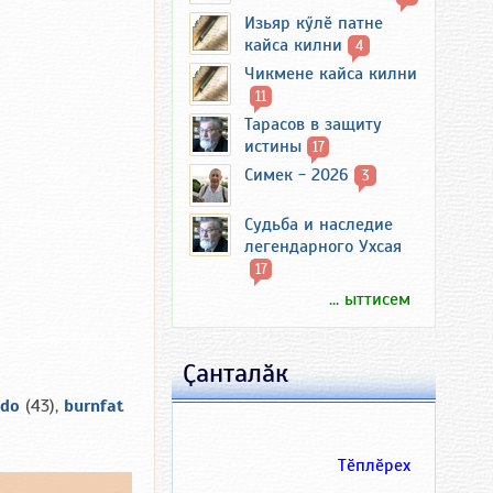
Изьяр кӳлӗ патне
кайса килни
4
Чикмене кайса килни
11
Тарасов в защиту
истины
17
Симек - 2026
3
Судьба и наследие
легендарного Ухсая
17
... ыттисем
Ҫанталӑк
ido
(43),
burnfat
Тӗплӗрех