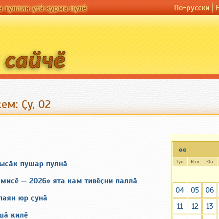
По-русски
а туллин усӑ курма пулӗ
ем: Ҫу, 02
««
Тун
Ытл
Юн
пысӑк пушар пулнӑ
мисӗ — 2026» ята кам тивӗҫни паллӑ
04
05
06
паян юр ҫунӑ
11
12
13
шӑ килӗ