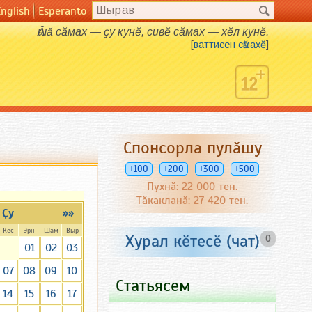
English
Esperanto
Ӑшӑ сӑмах — ҫу кунӗ, сивӗ сӑмах — хӗл кунӗ.
[
ваттисен сӑмахӗ
]
Спонсорла пулӑшу
+100
+200
+300
+500
Пухнӑ: 22 000 тен.
Тӑкакланӑ: 27 420 тен.
Ҫу
»»
Кӗҫ
Эрн
Шӑм
Выр
Хурал кӗтесӗ (чат)
0
01
02
03
07
08
09
10
Статьясем
14
15
16
17