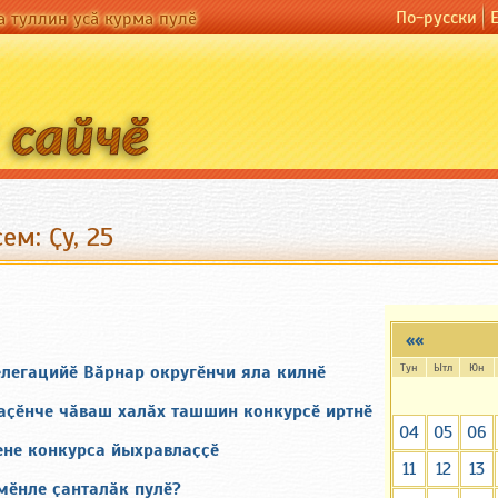
По-русски
а туллин усӑ курма пулӗ
ем: Ҫу, 25
««
Тун
Ытл
Юн
елегацийӗ Вӑрнар округӗнчи яла килнӗ
аҫӗнче чӑваш халӑх ташшин конкурсӗ иртнӗ
04
05
06
ене конкурса йыхравлаҫҫӗ
11
12
13
мӗнле ҫанталӑк пулӗ?