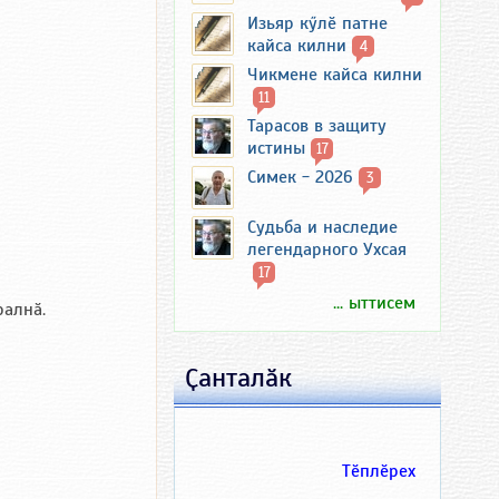
Изьяр кӳлӗ патне
кайса килни
4
Чикмене кайса килни
11
Тарасов в защиту
истины
17
Симек - 2026
3
Судьба и наследие
легендарного Ухсая
17
... ыттисем
ралнӑ.
Ҫанталӑк
Тӗплӗрех