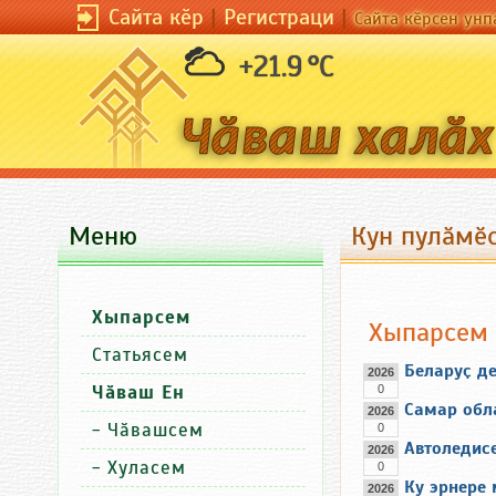
Сайта кӗр
|
Регистраци
|
Сайта кӗрсен унп
+21.9 °C
Меню
Кун пулӑмӗс
Хыпарсем
Хыпарсем
Статьясем
Беларуҫ д
2026
Чӑваш Ен
0
Самар обл
2026
-
Чӑвашсем
0
Автоледис
2026
-
Хуласем
0
Ку эрнере 
2026