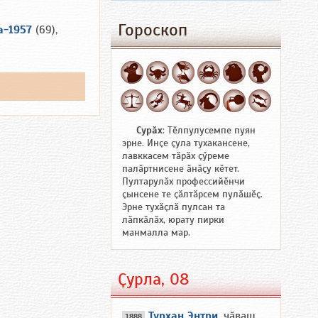
Гороскоп
а-1957
(69),
Сурӑх
: Тӗлпулусемпе пуян
эрне. Инҫе ҫула тухакансене,
лавккасем тӑрӑх ҫӳреме
палӑртнисене ӑнӑҫу кӗтет.
Пултарулӑх профессийӗнчи
ҫынсене те ҫӑлтӑрсем пулӑшӗҫ.
Эрне тухӑҫлӑ пулсан та
лӑпкӑлӑх, юрату пирки
манмалла мар.
Ҫурла, 08
Турхан Энтри
, чӑваш
1888