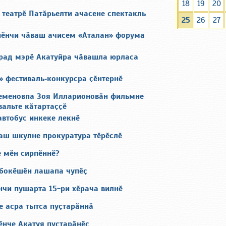
18
19
20
театрӗ Патӑрьелти ачасене спектакль
25
26
27
нӗнчи чӑваш ачисем «Аталан» форума
рад мэрӗ Акатуйра чӑвашла юрласа
» фестиваль‑конкурсра ҫӗнтернӗ
еменовпа Зоя Илларионовӑн фильмне
альте кӑтартаҫҫӗ
автобус инкеке лекнӗ
аш шкулне прокуратура тӗрӗслӗ
е мӗн сирпӗннӗ?
убокӗшӗн лашапа чупӗҫ
нчи пушарта 15-ри хӗрача вилнӗ
е асра тытса пуҫтарӑннӑ
ӗнче Акатуя пуҫтарӑнӗҫ