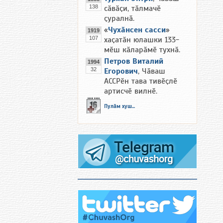
138
сӑвӑҫи, тӑлмачӗ
ҫуралнӑ.
«
Чухӑнсен сасси
»
1919
107
хаҫатӑн юлашки 133-
мӗш кӑларӑмӗ тухнӑ.
Петров Виталий
1994
32
Егорович
, Чӑваш
АССРӗн тава тивӗҫлӗ
артисчӗ вилнӗ.
Пулӑм хуш...