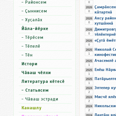
-
Районсем
0
Ҫамрӑксен 
2026
-
Ҫыннисем
0
кӑтартнӑ
Аксу райо
2026
-
Хуҫалӑх
0
хутшӑннӑ
Йӑла-йӗрке
Димитровг
2026
0
тӗлӗнтернӗ
-
Тӗрӗсем
«Ҫутӑ ӗмӗт
2026
0
-
Тӗпелӗ
Николай С
2025
1
кинофестив
-
Тӗн
Ачасемлӗ 
2025
Истори
1
Енӗш Нӑрв
2025
Чӑваш чӗлхи
1
Патӑрьелт
2025
Литература кӗтесӗ
1
Элтепер к
2024
- Статьясем
2
Мисчӗ ялӗ
2024
-
Чӑваш эстради
2
Никольски
2024
Канашлу
2
Лантӑш ял
2024