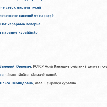
че севок лартма тухнӑ
лекенсене хисеплӗ ят параҫҫӗ
н ют хӗрарӑма вӗлернӗ
н парадне курайӑпӑр
Валерий Юрьевич
, РСФСР Аслӑ Канашне суйланнӑ депутат ҫу
ри
, чӑваш сӑвӑҫи, тӑлмачӗ вилнӗ.
 Ольга Леонидовна
, чӑваш ҫыравҫи ҫуралнӑ.