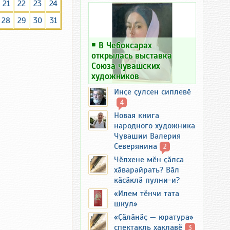
21
22
23
24
28
29
30
31
￭
В Чебоксарах
открылась выставка
Союза чувашских
художников
Инҫе ҫулсен сиплевӗ
4
Новая книга
народного художника
Чувашии Валерия
Северянина
2
Чӗлхене мӗн ҫӑлса
хӑварайрать? Вӑл
кӑсӑклӑ пулни-и?
«Илем тӗнчи тата
шкул»
«Ҫӑлӑнӑҫ — юратура»
спектакль хаклавӗ
3