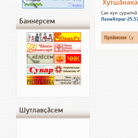
Хутшӑнак
Ҫак кун ҫуралнӑ
ЛанаКорш-25.5
Баннерсем
Пулӑмсем
:
Ҫу
Шутлавҫӑсем