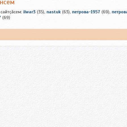
ансем
 сайтҫӑсем:
ilwar3
(35),
nastuk
(63),
петрова-1957
(69),
петров
7
(69)