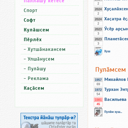
Паллашу кӗтесӗ
2
Хуҫалӑхсен
Спорт
2024
2
Хаҫатра ӗҫ
Софт
2024
2
Ӳсӗр арҫы
Кулӑшсем
2023
3
Планетӑсе
Пӗрлӗх
2023
3
-
Хутшӑнакансем
Хуш
-
Улшӑнусем
Пулӑмсем
-
Пулӑшу
-
Реклама
Михайлов 
1957
69
Каҫӑсем
Турхан Энт
1972
54
Васильева
1981
45
Пулӑм хуш...