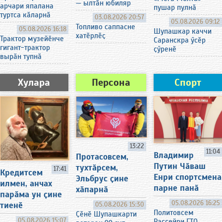
— ылтӑн юбиляр
арчари япалана
пушар пулнӑ
туртса кӑларнӑ
03.08.2026 20:57
05.08.2026 09:12
Топливо саппасне
05.08.2026 16:18
Шупашкар каччи
хатӗрлӗҫ
Трактор музейӗнче
Саранскра ӳсӗр
гигант-трактор
ҫӳренӗ
вырӑн тупнӑ
Хулара
Персона
Спорт
13:22
11:04
Владимир
Протасовсем,
Путин Чӑваш
тухтӑрсем,
17:41
Кредитсем
Енри спортсмена
Эльбрус ҫине
илмен, анчах
парне панӑ
хӑпарнӑ
парӑма ун ҫине
05.08.2026 16:25
тиенӗ
05.08.2026 15:30
Политовсем
Ҫӗнӗ Шупашкарти
05.08.2026 15:07
Раҫҫейри ГТО