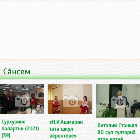
Сӑнсем
Сурхурине
«Н.И.Ашмарин
Виталий Станьял
палӑртни (2021)
тата шкул
80 ҫул тултарнӑ
[39]
вӗрентӗвӗ»
ятпа иртнӗ