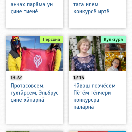
анчах парӑма ун
тата илем
ҫине тиенӗ
конкурсӗ иртӗ
Персона
Культура
13:22
12:13
Протасовсем,
Чӑваш поэчӗсем
тухтӑрсем, Эльбрус
Пӗтӗм тӗнчери
ҫине хӑпарнӑ
конкурсра
палӑрнӑ