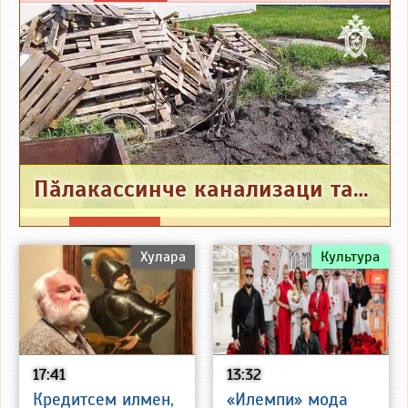
Пӑлакассинче канализаци тасатнӑ чухне рабочи вилнӗ
Хулара
Культура
17:41
13:32
Кредитсем илмен,
«Илемпи» мода