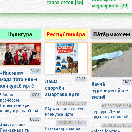
ҫавра сӗтел
[38]
мероприяти
[29]
Культура
Республикӑра
Пӑтӑрмахсем
13:32
«Илемпи»
мода тата илем
09:23
Лаша
11:27
Каччӑ
конкурсӗ иртӗ
спорчӗн
чӳречерен ӳксе
ӑмӑртӑвӗ иртӗ
Чӑваш
12:13
вилнӗ
поэчӗсем
04.08.2026 17:38
Пӗтӗм тӗнчери
05.08.2026 21:54
Вӑрман касакансен
конкурсра палӑрнӑ
Ҫӗрпӳре 26-ри
конкурсӗ иртӗ
арҫын путса вилнӗ
08:39
04.08.2026 15:13
Аначкассипе
05.08.2026 15:15
Оттикӑвӑри мӑшӑр
Праньккара та
«Мега Молта»