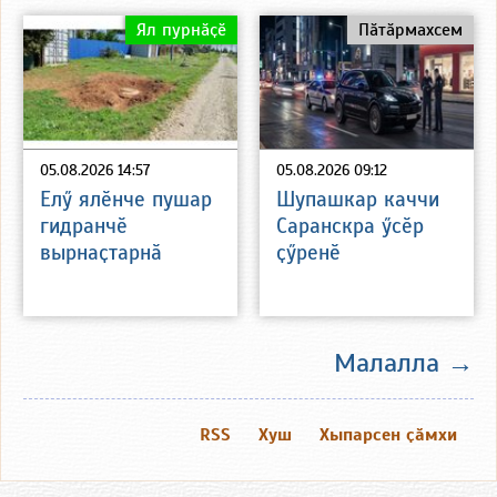
Ял пурнӑҫӗ
Пӑтӑрмахсем
05.08.2026 14:57
05.08.2026 09:12
Елӳ ялӗнче пушар
Шупашкар каччи
гидранчӗ
Саранскра ӳсӗр
вырнаҫтарнӑ
ҫӳренӗ
Малалла →
RSS
Хуш
Хыпарсен ҫӑмхи