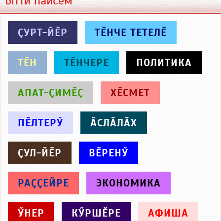
Ытти пайсем
ҪУРТ-ЙӖР
ТӖНЧЕ ТЕТЕЛӖ
ТӖН
ТӖНЧЕРЕ
ПОЛИТИКА
АПАТ-ҪИМӖҪ
ХӖСМЕТ
ПӖЛТЕРӲ
ӐСЛӐЛӐХ
ҪУЛ-ЙӖР
ВӖРЕНӲ
РАҪҪЕЙРЕ
ЭКОНОМИКА
ӲНЕР
КӲРШӖРЕ
АФИША