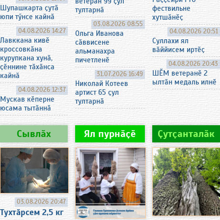
ветеран 99 ҫул
Шупашкарта ҫутӑ
фествильне
тултарнӑ
юпи тӳнсе кайнӑ
хутшӑнӗҫ
03.08.2026 08:55
04.08.2026 14:27
04.08.2026 20:51
Ольга Иванова
Лавккана кивӗ
Суллахи ял
сӑввисене
кроссовкӑна
вӑййисем иртӗҫ
альманахра
курупкана хунӑ,
пичетленӗ
04.08.2026 20:43
ҫӗннине тӑхӑнса
ШӖМ ветеранӗ 2
31.07.2026 16:49
кайнӑ
ылтӑн медаль илнӗ
Николай Котеев
04.08.2026 12:37
артист 65 ҫул
Мускав кӗперне
тултарнӑ
юсама тытӑннӑ
Сывлӑх
Ял пурнӑҫӗ
Ҫутҫанталӑк
03.08.2026 20:47
Тухтӑрсем 2,5 кг