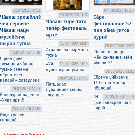
31.07.2026 17:17
04.08.2026 15:20
05.08.2026 17:17
Чӑваш эрешӗллӗ
Сӑра
Чӑваш Енре тата
чей сервизӗ
фестивальне 52
тепӗр фестиваль
Чӑваш наци
пин хӑна ҫитсе
иртӗ
музейӗнче
курнӑ
вырӑн тупнӑ
24.07.2026 14:41
29.06.2026 12:10
Аграрисем вырмана
Юлашки эрнере
30.07.2026 12:00
тухнӑ
мӗн хакланнӑ, мӗн
Сцена ҫине
йӳнелнӗ?
тухмалли чӑваш
«Уй
15.07.2026 21:15
тумне ҫӗлеме
кунӗ» курав уҫӑлнӑ
01.06.2026 22:11
вӗрентекен
Ҫӗртме уйӑхӗнче
08.07.2026 14:45
кӑларӑм хатӗрленӗ
170 ытла мӑшӑр
Патшалӑх
пӗрлешӗ
29.07.2026 14:27
пулӑшнипе ҫырла
Ӗренпур облаҫӗнче
туса илет
44
07.05.2026 16:56
«Уяв» иртнӗ
ҫын сӑвӑсран шар
курнӑ
25.07.2026 21:19
Инҫе ҫулсен
сиплевӗ