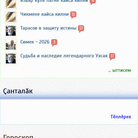
Изьяр кӳлӗ патне кайса килни
4
Чикмене кайса килни
11
Тарасов в защиту истины
17
Симек - 2026
3
Судьба и наследие легендарного Ухсая
17
... ыттисем
Ҫанталӑк
Тӗплӗрех
Гороскоп