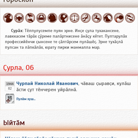
Сурӑх
: Тӗлпулусемпе пуян эрне. Инҫе ҫула тухакансене,
лавккасем тӑрӑх ҫӳреме палӑртнисене ӑнӑҫу кӗтет. Пултарулӑх
профессийӗнчи ҫынсене те ҫӑлтӑрсем пулӑшӗҫ. Эрне тухӑҫлӑ
пулсан та лӑпкӑлӑх, юрату пирки манмалла мар.
Ҫурла, 06
Чурпай Николай Иванович
, чӑваш ҫыравҫи, кулӑш
1944
82
ӑсти ҫут тӗнчерен уйрӑлнӑ.
Пулӑм хуш...
Ыйтӑм