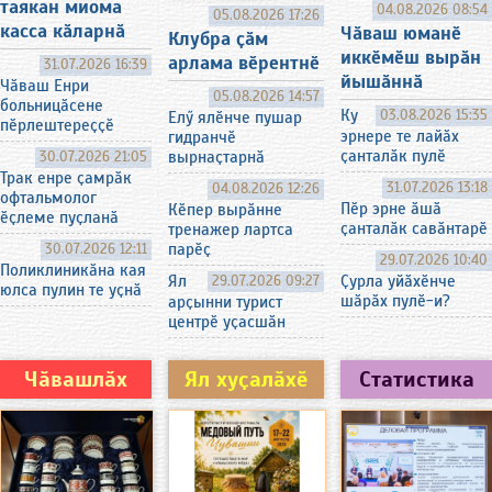
таякан миома
04.08.2026 08:54
05.08.2026 17:26
касса кӑларнӑ
Чӑваш юманӗ
Клубра ҫӑм
иккӗмӗш вырӑн
арлама вӗрентнӗ
31.07.2026 16:39
йышӑннӑ
Чӑваш Енри
05.08.2026 14:57
больницӑсене
Ку
03.08.2026 15:35
Елӳ ялӗнче пушар
пӗрлештереҫҫӗ
эрнере те лайӑх
гидранчӗ
ҫанталӑк пулӗ
вырнаҫтарнӑ
30.07.2026 21:05
Трак енре ҫамрӑк
31.07.2026 13:18
04.08.2026 12:26
офтальмолог
Пӗр эрне ӑшӑ
Кӗпер вырӑнне
ӗҫлеме пуҫланӑ
ҫанталӑк савӑнтарӗ
тренажер лартса
парӗҫ
30.07.2026 12:11
29.07.2026 10:40
Поликлиникӑна кая
Ял
29.07.2026 09:27
Ҫурла уйӑхӗнче
юлса пулин те уҫнӑ
шӑрӑх пулӗ-и?
арҫынни турист
центрӗ уҫасшӑн
Чӑвашлӑх
Ял хуҫалӑхӗ
Статистика