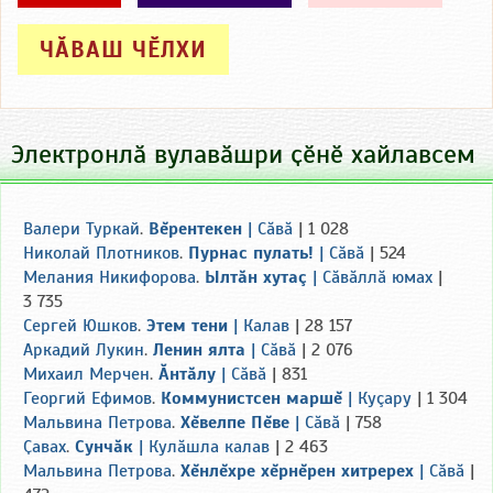
ЧӐВАШ ЧӖЛХИ
Электронлӑ вулавӑшри ҫӗнӗ хайлавсем
Валери Туркай
.
Вĕрентекен
|
Сăвă
| 1 028
Николай Плотников
.
Пурнас пулать!
|
Сăвă
| 524
Мелания Никифорова
.
Ылтăн хутаç
|
Сăвăллă юмах
|
3 735
Сергей Юшков
.
Этем тени
|
Калав
| 28 157
Аркадий Лукин
.
Ленин ялта
|
Сăвă
| 2 076
Михаил Мерчен
.
Ăнтăлу
|
Сăвă
| 831
Георгий Ефимов
.
Коммунистсен маршĕ
|
Куçару
| 1 304
Мальвина Петрова
.
Хĕвелпе Пĕве
|
Сăвă
| 758
Ҫавах
.
Сунчăк
|
Кулăшла калав
| 2 463
Мальвина Петрова
.
Хĕнлĕхре хĕрнĕрен хитререх
|
Сăвă
|