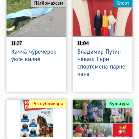
Пӑтӑрмахсем
Спорт
11:27
11:04
Каччӑ чӳречерен
Владимир Путин
ӳксе вилнӗ
Чӑваш Енри
спортсмена парне
панӑ
Республикӑра
Культура