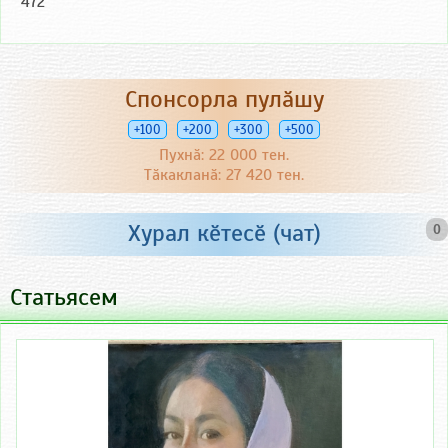
472
Спонсорла пулӑшу
+100
+200
+300
+500
Пухнӑ: 22 000 тен.
Тӑкакланӑ: 27 420 тен.
Хурал кӗтесӗ (чат)
0
Статьясем