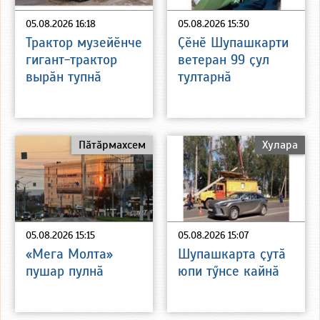
05.08.2026 16:18
05.08.2026 15:30
Трактор музейӗнче
Ҫӗнӗ Шупашкарти
гигант-трактор
ветеран 99 ҫул
вырӑн тупнӑ
тултарнӑ
Пӑтӑрмахсем
Хулара
05.08.2026 15:15
05.08.2026 15:07
«Мега Молта»
Шупашкарта ҫутӑ
пушар пулнӑ
юпи тӳнсе кайнӑ