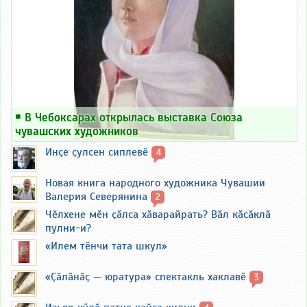
￭
В Чебоксарах открылась выставка Союза
чувашских художников
Инҫе ҫулсен сиплевӗ
4
Новая книга народного художника Чувашии
Валерия Северянина
2
Чӗлхене мӗн ҫӑлса хӑварайрать? Вӑл кӑсӑклӑ
пулни-и?
«Илем тӗнчи тата шкул»
«Ҫӑлӑнӑҫ — юратура» спектакль хаклавӗ
3