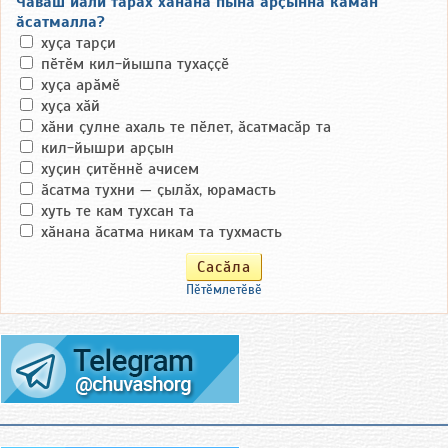
Чӑваш йӑли тӑрӑх хӑнана пынӑ арҫынна камӑн
ӑсатмалла?
хуҫа тарҫи
пӗтӗм кил-йышпа тухаҫҫӗ
хуҫа арӑмӗ
хуҫа хӑй
хӑни ҫулне ахаль те пӗлет, ӑсатмасӑр та
кил-йышри арҫын
хуҫин ҫитӗннӗ ачисем
ӑсатма тухни — ҫылӑх, юрамасть
хуть те кам тухсан та
хӑнана ӑсатма никам та тухмасть
Пӗтӗмлетӗвӗ