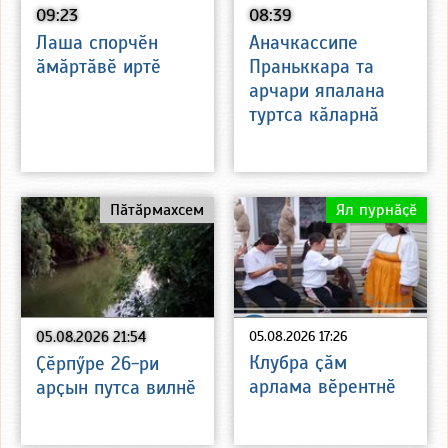
09:23
08:39
Лаша спорчӗн
Аначкассипе
ӑмӑртӑвӗ иртӗ
Праньккара та
арчари япалана
туртса кӑларнӑ
Пӑтӑрмахсем
Ял пурнӑҫӗ
05.08.2026 21:54
05.08.2026 17:26
Клубра ҫӑм
Ҫӗрпӳре 26-ри
арлама вӗрентнӗ
арҫын путса вилнӗ