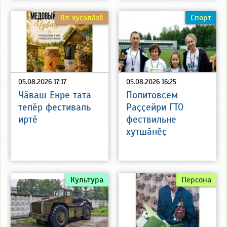
Ял хуҫалӑхӗ
Спорт
05.08.2026 17:17
05.08.2026 16:25
Чӑваш Енре тата
Политовсем
тепӗр фестиваль
Раҫҫейри ГТО
иртӗ
фествильне
хутшӑнӗҫ
Культура
Персона