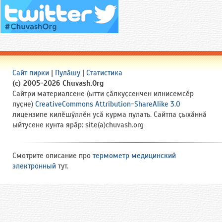
Сайт пирки
|
Пулӑшу
|
Статистика
(c) 2005-2026 Chuvash.Org
Сайтри материалсене (ытти ҫӑлкуҫсенчен илнисемсӗр
пуҫне)
CreativeCommons Attribution-ShareAlike 3.0
лицензипе килӗшӳллӗн усӑ курма пулать. Сайтпа ҫыхӑннӑ
ыйтусене кунта ярӑр: site(a)chuvash.org
Смотрите описание про
термометр медицинский
электронный
тут.