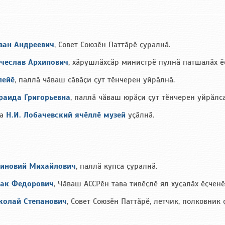
ван Андреевич
, Совет Союзӗн Паттӑрӗ ҫуралнӑ.
ячеслав Архипович
, хӑрушлӑхсӑр министрӗ пулнӑ патшалӑх ӗ
лейӗ
, паллӑ чӑваш сӑвӑҫи ҫут тӗнчерен уйрӑлнӑ.
раида Григорьевна
, паллӑ чӑваш юрӑҫи ҫут тӗнчерен уйрӑлса
ра
Н.И. Лобачевский ячӗллӗ музей
уҫӑлнӑ.
Зиновий Михайлович
, паллӑ купса ҫуралнӑ.
ак Федорович
, Чӑваш АССРӗн тава тивӗҫлӗ ял хуҫалӑх ӗҫченӗ
колай Степанович
, Совет Союзӗн Паттӑрӗ, летчик, полковник 