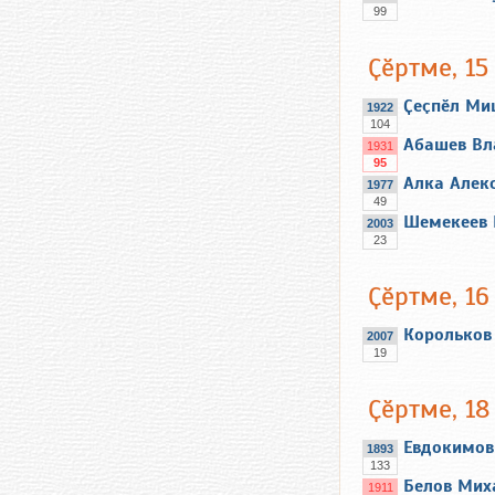
99
Ҫӗртме, 15
Ҫеҫпӗл М
1922
104
Абашев Вл
1931
95
Алка Алек
1977
49
Шемекеев 
2003
23
Ҫӗртме, 16
Корольков
2007
19
Ҫӗртме, 18
Евдокимов
1893
133
Белов Мих
1911