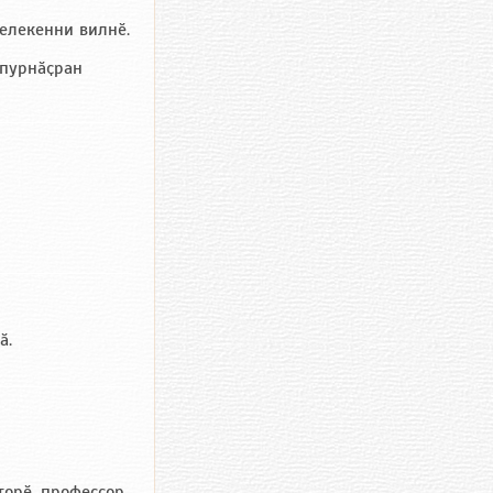
келекенни вилнӗ.
 пурнӑҫран
ӑ.
торӗ, профессор