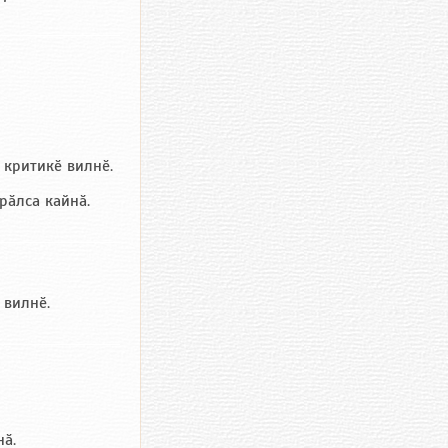
, критикӗ вилнӗ.
рӑлса кайнӑ.
 вилнӗ.
нӑ.