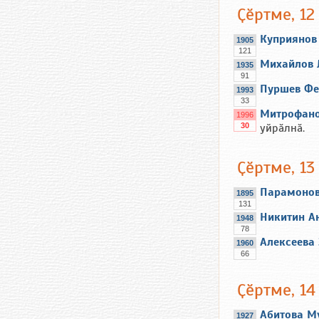
Ҫӗртме, 12
Куприянов
1905
121
Михайлов 
1935
91
Пуршев Фе
1993
33
Митрофано
1996
30
уйрӑлнӑ.
Ҫӗртме, 13
Парамонов
1895
131
Никитин А
1948
78
Алексеева
1960
66
Ҫӗртме, 14
Абитова М
1927