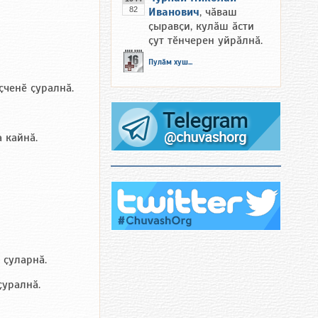
82
Иванович
, чӑваш
ҫыравҫи, кулӑш ӑсти
ҫут тӗнчерен уйрӑлнӑ.
Пулӑм хуш...
ҫченӗ ҫуралнӑ.
 кайнӑ.
 ҫуларнӑ.
ҫуралнӑ.