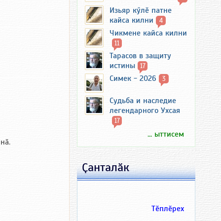
Изьяр кӳлӗ патне
кайса килни
4
Чикмене кайса килни
11
Тарасов в защиту
истины
17
Симек - 2026
3
Судьба и наследие
легендарного Ухсая
17
... ыттисем
нӑ.
Ҫанталӑк
Тӗплӗрех