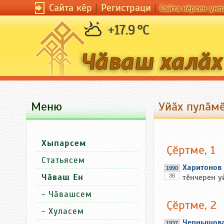
Сайта кӗр
|
Регистраци
|
Сайта кӗрсен унп
+17.9 °C
Меню
Уйӑх пулӑмӗ
Хыпарсем
Ҫӗртме, 1
Статьясем
Харитонов
1990
Чӑваш Ен
36
тӗнчерен у
-
Чӑвашсем
Ҫӗртме, 2
-
Хуласем
Чернышова
1937