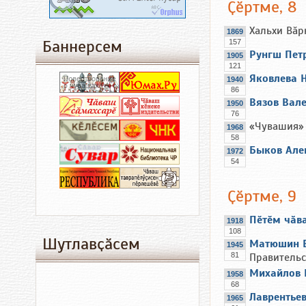
Ҫӗртме, 8
Хальхи Вӑр
1869
Баннерсем
157
Рунгш Пет
1905
121
Яковлева 
1940
86
Вязов Вал
1950
76
«Чувашия» 
1968
58
Быков Але
1972
54
Ҫӗртме, 9
Пӗтӗм чӑв
1918
108
Шутлавҫӑсем
Матюшин В
1945
81
Правительс
Михайлов 
1958
68
Лаврентье
1965