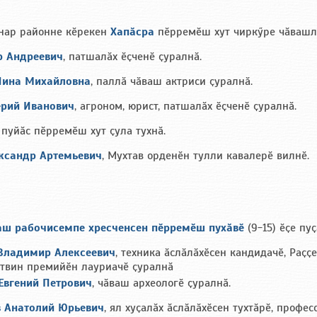
нар районне кӗрекен
Хапӑсра
пӗрремӗш хут чиркӳре чӑвашла
р Андреевич
, патшалӑх ӗҫченӗ ҫуралнӑ.
Нина Михайловна
, паллӑ чӑваш актриси ҫуралнӑ.
ерий Иванович
, агроном, юрист, патшалӑх ӗҫченӗ ҫуралнӑ.
пуйӑс пӗрремӗш хут ҫула тухнӑ.
ксандр Артемьевич
, Мухтав орденӗн тулли кавалерӗ вилнӗ.
аш рабочисемпе хресченсен пӗрремӗш пухӑвӗ
(9-15) ӗҫе пуҫ
ладимир Алексеевич
, техника ӑслӑлӑхӗсен кандидачӗ, Раҫҫ
твин премийӗн лауриачӗ ҫуралнӑ
Евгений Петрович
, чӑваш археологӗ ҫуралнӑ.
в Анатолий Юрьевич
, ял хуҫалӑх ӑслӑлӑхӗсен тухтӑрӗ, профес