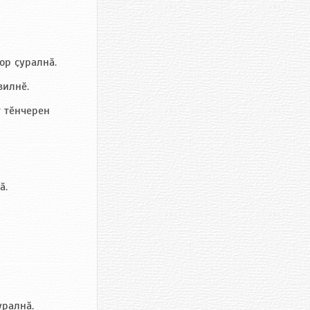
ор ҫуралнӑ.
вилнӗ.
т тӗнчерен
ӑ.
уралнӑ.