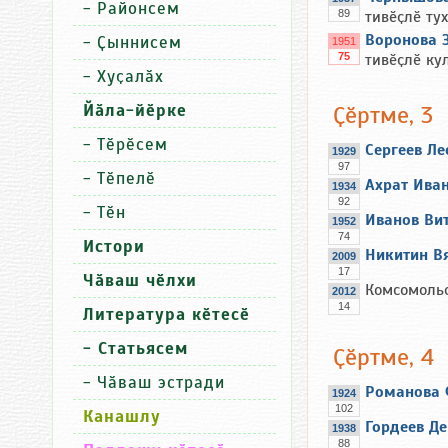
-
Районсем
89
тивӗҫлӗ тух
Воронова 
-
Ҫыннисем
1951
75
тивӗҫлӗ кул
-
Хуҫалӑх
Йӑла-йӗрке
Ҫӗртме, 3
-
Тӗрӗсем
Сергеев Л
1929
97
-
Тӗпелӗ
Ахрат Ива
1934
92
-
Тӗн
Иванов Ви
1952
74
Истори
Никитин В
2009
17
Чӑваш чӗлхи
Комсомоль
2012
14
Литература кӗтесӗ
- Статьясем
Ҫӗртме, 4
-
Чӑваш эстради
Романова 
1924
102
Канашлу
Гордеев Д
1938
88