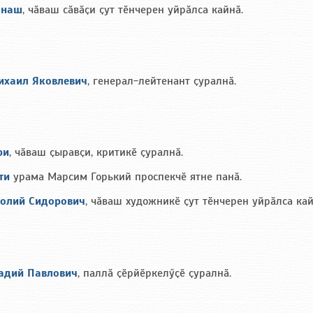
анаш
, чӑваш сӑвӑҫи ҫут тӗнчерен уйрӑлса кайнӑ.
ихаил Яковлевич
, генерал-лейтенант ҫуралнӑ.
ри
, чӑваш ҫыравҫи, критикӗ ҫуралнӑ.
ти
урама Марсим Горький проспекчӗ ятне панӑ.
толий Сидорович
, чӑваш художникӗ ҫут тӗнчерен уйрӑлса кай
адий Павлович
, паллӑ ҫӗрйӗркелӳҫӗ ҫуралнӑ.