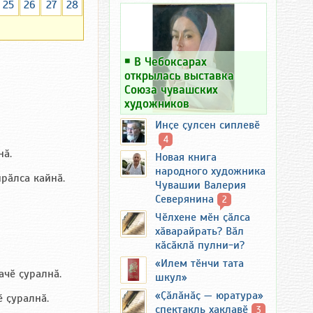
25
26
27
28
￭
В Чебоксарах
открылась выставка
Союза чувашских
художников
Инҫе ҫулсен сиплевӗ
4
нӑ.
Новая книга
народного художника
йрӑлса кайнӑ.
Чувашии Валерия
Северянина
2
Чӗлхене мӗн ҫӑлса
хӑварайрать? Вӑл
кӑсӑклӑ пулни-и?
«Илем тӗнчи тата
ачӗ ҫуралнӑ.
шкул»
«Ҫӑлӑнӑҫ — юратура»
ӗ ҫуралнӑ.
спектакль хаклавӗ
3