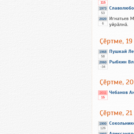
115
Славолюбо
1973
53
Игнатьев М
2020
6
уйрӑлнӑ.
Ҫӗртме, 19
Пушкай Ле
1968
58
Рыбкин Вл
2060
-34
Ҫӗртме, 20
Чебанов А
2011
15
Ҫӗртме, 21
Сокольник
1900
126
Александр
1903