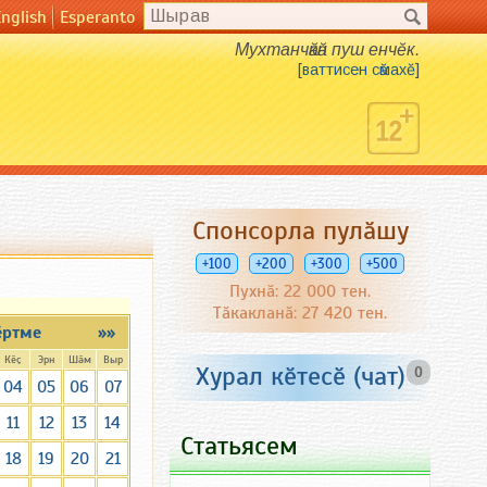
English
Esperanto
Мухтанчӑкӑн пуш енчӗк.
[
ваттисен сӑмахӗ
]
Спонсорла пулӑшу
+100
+200
+300
+500
Пухнӑ: 22 000 тен.
Тӑкакланӑ: 27 420 тен.
ӗртме
»»
Кӗҫ
Эрн
Шӑм
Выр
Хурал кӗтесӗ (чат)
0
04
05
06
07
11
12
13
14
Статьясем
18
19
20
21