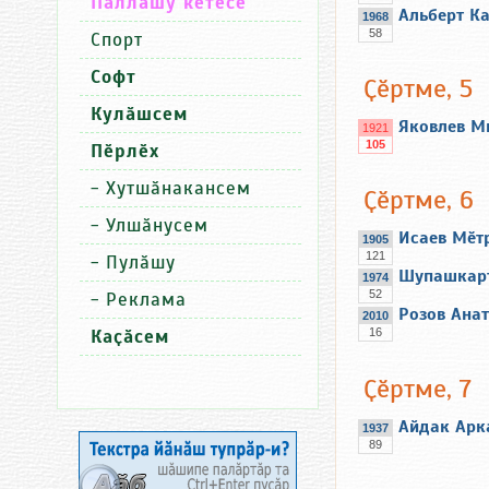
Паллашу кӗтесӗ
Альберт К
1968
58
Спорт
Софт
Ҫӗртме, 5
Кулӑшсем
Яковлев М
1921
105
Пӗрлӗх
-
Хутшӑнакансем
Ҫӗртме, 6
-
Улшӑнусем
Исаев Мӗт
1905
121
-
Пулӑшу
Шупашкар
1974
52
-
Реклама
Розов Ана
2010
Каҫӑсем
16
Ҫӗртме, 7
Айдак Арк
1937
89