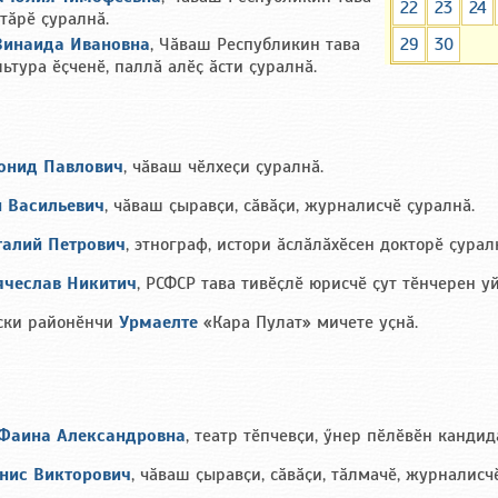
22
23
24
тӑрӗ ҫуралнӑ.
29
30
Зинаида Ивановна
, Чӑваш Республикин тава
ьтура ӗҫченӗ, паллӑ алӗҫ ӑсти ҫуралнӑ.
еонид Павлович
, чӑваш чӗлхеҫи ҫуралнӑ.
н Васильевич
, чӑваш ҫыравҫи, сӑвӑҫи, журналисчӗ ҫуралнӑ.
талий Петрович
, этнограф, истори ӑслӑлӑхӗсен докторӗ ҫурал
ячеслав Никитич
, РСФСР тава тивӗҫлӗ юрисчӗ ҫут тӗнчерен у
ски районӗнчи
Урмаелте
«Кара Пулат» мичете уҫнӑ.
Фаина Александровна
, театр тӗпчевҫи, ӳнер пӗлӗвӗн кандид
енис Викторович
, чӑваш ҫыравҫи, сӑвӑҫи, тӑлмачӗ, журналисч