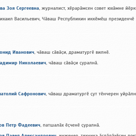
ва Зоя Сергеевна
, журналист, хӗрарӑмсен совет юхӑмне йӗр
ихаил Васильевич, Чӑваш Республикин иккӗмӗш президенчӗ
онид Иванович
, чӑваш сӑвӑҫи, драматургӗ вилнӗ.
адимир Николаевич
, чӑваш сӑвӑҫи ҫуралнӑ.
натолий Сафронович
, чӑваш драматургӗ ҫут тӗнчерен уйрӑлн
ов Петр Фадеевич
, патшалӑх ӗҫченӗ ҫуралнӑ.
ов Павел Александрович
, инженер, техника ӑслӑлӑхӗсен док