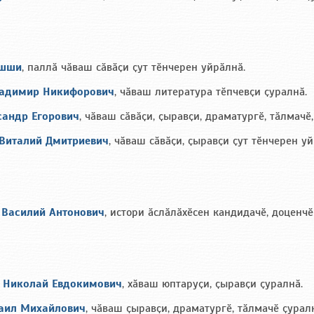
ишши
, паллӑ чӑваш сӑвӑҫи ҫут тӗнчерен уйрӑлнӑ.
адимир Никифорович
, чӑваш литература тӗпчевҫи ҫуралнӑ.
сандр Егорович
, чӑваш сӑвӑҫи, ҫыравҫи, драматургӗ, тӑлмачӗ
Виталий Дмитриевич
, чӑваш сӑвӑҫи, ҫыравҫи ҫут тӗнчерен уй
 Василий Антонович
, истори ӑслӑлӑхӗсен кандидачӗ, доценчӗ
 Николай Евдокимович
, xӑваш юптаруҫи, ҫыравҫи ҫуралнӑ.
аил Михайлович
, чӑваш ҫыравҫи, драматургӗ, тӑлмачӗ ҫурал