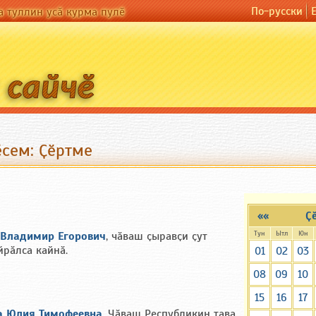
По-русски
а туллин усӑ курма пулӗ
сем: Ҫӗртме
««
Ҫ
Тун
Ытл
Юн
 Владимир Eгорович
, чӑваш ҫыравҫи ҫут
йрӑлса кайнӑ.
01
02
03
08
09
10
15
16
17
 Юлия Тимофеевна
, Чӑваш Республикин тава