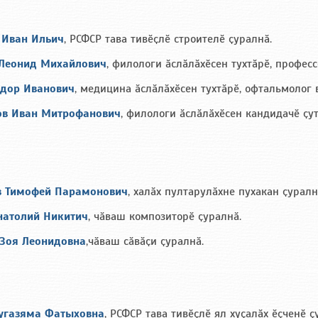
 Иван Ильич
, РСФСР тава тивӗҫлӗ строителӗ ҫуралнӑ.
Леонид Михайлович
, филологи ӑслӑлӑхӗсен тухтӑрӗ, професс
дор Иванович
, медицина ӑслӑлӑхӗсен тухтӑрӗ, офтальмолог 
в Иван Митрофанович
, филологи ӑслӑлӑхӗсен кандидачӗ ҫу
 Тимофей Парамонович
, халӑх пултарулӑхне пухакан ҫуралн
натолий Никитич
, чӑваш композиторӗ ҫуралнӑ.
 Зоя Леонидовна
,чӑваш сӑвӑҫи ҫуралнӑ.
угазяма Фатыховна
, РСФСР тава тивӗҫлӗ ял хуҫалӑх ӗҫченӗ ҫ