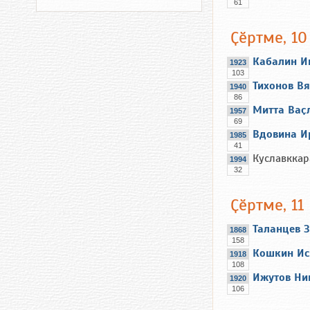
61
Ҫӗртме, 10
Кабалин И
1923
103
Тихонов В
1940
86
Митта Ваҫ
1957
69
Вдовина И
1985
41
Куславкка
1994
32
Ҫӗртме, 11
Таланцев 
1868
158
Кошкин Ис
1918
108
Ижутов Ни
1920
106