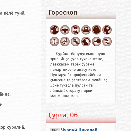
Гороскоп
 кӗлӗ тунӑ.
Сурӑх
: Тӗлпулусемпе пуян
эрне. Инҫе ҫула тухакансене,
лавккасем тӑрӑх ҫӳреме
палӑртнисене ӑнӑҫу кӗтет.
Пултарулӑх профессийӗнчи
ҫынсене те ҫӑлтӑрсем пулӑшӗҫ.
Эрне тухӑҫлӑ пулсан та
лӑпкӑлӑх, юрату пирки
ӑннӑ.
манмалла мар.
ей
Ҫурла, 06
сор ҫуралнӑ.
Чурпай Николай
1944