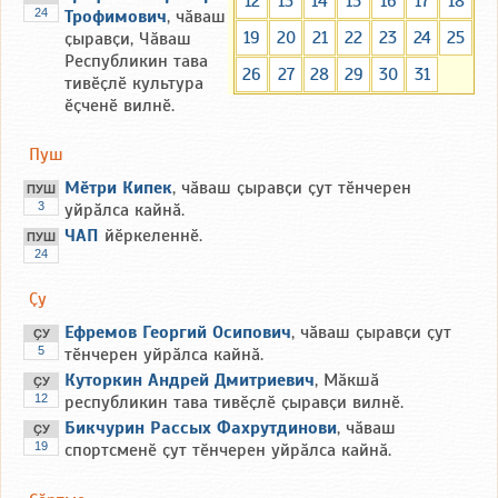
12
13
14
15
16
17
18
24
Трофимович
, чӑваш
19
20
21
22
23
24
25
ҫыравҫи, Чӑваш
Республикин тава
26
27
28
29
30
31
тивӗҫлӗ культура
ӗҫченӗ вилнӗ.
Пуш
Мӗтри Кипек
, чӑваш ҫыравҫи ҫут тӗнчерен
ПУШ
3
уйрӑлса кайнӑ.
ЧАП
йӗркеленнӗ.
ПУШ
24
Ҫу
Ефремов Георгий Осипович
, чӑваш ҫыравҫи ҫут
ҪУ
5
тӗнчерен уйрӑлса кайнӑ.
Куторкин Андрей Дмитриевич
, Мӑкшӑ
ҪУ
12
республикин тава тивӗҫлӗ ҫыравҫи вилнӗ.
Бикчурин Рассых Фахрутдинови
, чӑваш
ҪУ
19
спортсменӗ ҫут тӗнчерен уйрӑлса кайнӑ.