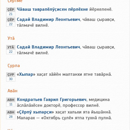
Ҫӗртме
Чӑваш таврапӗлӳҫисен пӗрлӗхне
йӗркеленӗ.
ҪӖР
21
Садай Владимир Леонтьевич
, чӑваш ҫыравҫи,
ҪӖР
22
тӑлмачӗ вилнӗ.
Утӑ
Садай Владимир Леонтьевич
, чӑваш ҫыравҫи,
УТӐ
22
тӑлмачӗ вилнӗ.
Ҫурла
«
Хыпар
» хаҫат хӑйӗн малтанхи ятне тавӑрнӑ.
ҪУР
30
Авӑн
Кондратьев Гаврил Григорьевич
, медицина
АВН
11
ӑслӑлӑхӗсен докторӗ, профессор вилнӗ.
«
Ҫӗрпӳ хыпарҫи
» хаҫат хальхи ята йышӑннӑ.
АВН
28
Маларах — «Октябрь ҫулӗ» ятпа тухнӑ пулнӑ.