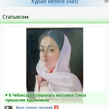
Хурал кӗтесӗ (чат)
0
Статьясем
￭
В Чебоксарах открылась выставка Союза
чувашских художников
Инҫе ҫулсен сиплевӗ
4