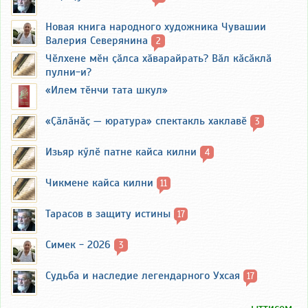
Новая книга народного художника Чувашии
Валерия Северянина
2
Чӗлхене мӗн ҫӑлса хӑварайрать? Вӑл кӑсӑклӑ
пулни-и?
«Илем тӗнчи тата шкул»
«Ҫӑлӑнӑҫ — юратура» спектакль хаклавӗ
3
Изьяр кӳлӗ патне кайса килни
4
Чикмене кайса килни
11
Тарасов в защиту истины
17
Симек - 2026
3
Судьба и наследие легендарного Ухсая
17