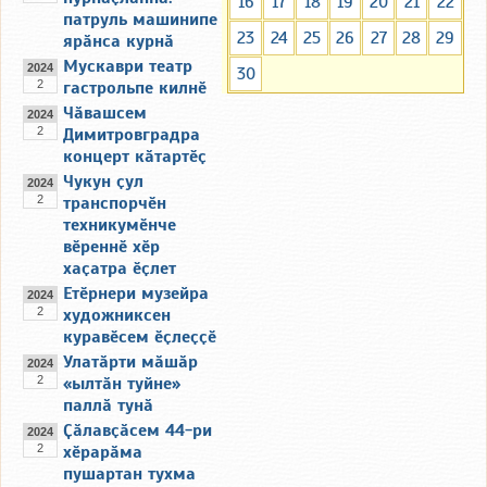
16
17
18
19
20
21
22
патруль машинипе
23
24
25
26
27
28
29
ярӑнса курнӑ
Мускаври театр
2024
30
2
гастрольпе килнӗ
Чӑвашсем
2024
2
Димитровградра
концерт кӑтартӗҫ
Чукун ҫул
2024
2
транспорчӗн
техникумӗнче
вӗреннӗ хӗр
хаҫатра ӗҫлет
Етӗрнери музейра
2024
2
художниксен
куравӗсем ӗҫлеҫҫӗ
Улатӑрти мӑшӑр
2024
2
«ылтӑн туйне»
паллӑ тунӑ
Ҫӑлавҫӑсем 44-ри
2024
2
хӗрарӑма
пушартан тухма