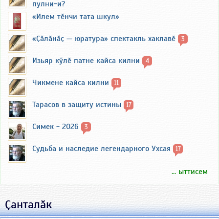
пулни-и?
«Илем тӗнчи тата шкул»
«Ҫӑлӑнӑҫ — юратура» спектакль хаклавӗ
3
Изьяр кӳлӗ патне кайса килни
4
Чикмене кайса килни
11
Тарасов в защиту истины
17
Симек - 2026
3
Судьба и наследие легендарного Ухсая
17
... ыттисем
Ҫанталӑк