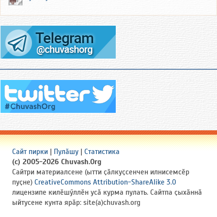
Сайт пирки
|
Пулӑшу
|
Статистика
(c) 2005-2026 Chuvash.Org
Сайтри материалсене (ытти ҫӑлкуҫсенчен илнисемсӗр
пуҫне)
CreativeCommons Attribution-ShareAlike 3.0
лицензипе килӗшӳллӗн усӑ курма пулать. Сайтпа ҫыхӑннӑ
ыйтусене кунта ярӑр: site(a)chuvash.org