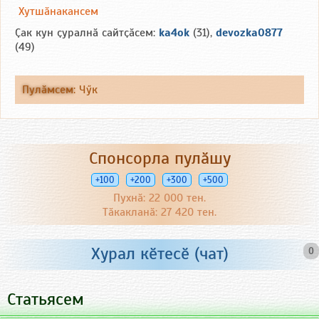
Хутшӑнакансем
Ҫак кун ҫуралнӑ сайтҫӑсем:
ka4ok
(31),
devozka0877
(49)
Пулӑмсем
:
Чӳк
Спонсорла пулӑшу
+100
+200
+300
+500
Пухнӑ: 22 000 тен.
Тӑкакланӑ: 27 420 тен.
Хурал кӗтесӗ (чат)
0
Статьясем