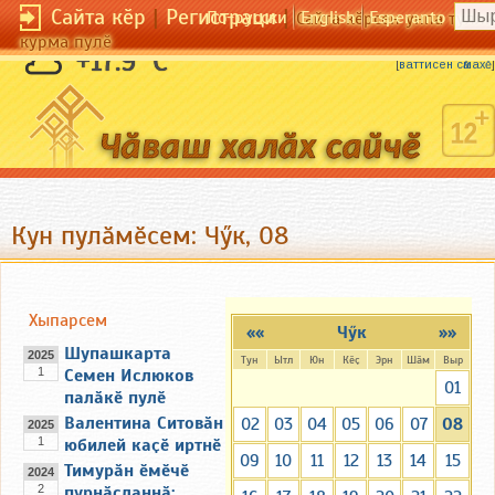
Сайта кӗр
|
Регистраци
|
По-русски
English
Esperanto
Сайта кӗрсен унпа тулли
курма пулӗ
Пушӑ пучах каҫӑр пулать.
+17.9 °C
[
ваттисен сӑмахӗ
]
Кун пулӑмӗсем: Чӳк, 08
Хыпарсем
««
Чӳк
»»
Шупашкарта
2025
Тун
Ытл
Юн
Кӗҫ
Эрн
Шӑм
Выр
1
Семен Ислюков
01
палӑкӗ пулӗ
Валентина Ситовӑн
02
03
04
05
06
07
08
2025
1
юбилей каҫӗ иртнӗ
09
10
11
12
13
14
15
Тимурӑн ӗмӗчӗ
2024
2
пурнӑҫланнӑ: