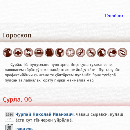
Тӗплӗрех
Гороскоп
Сурӑх
: Тӗлпулусемпе пуян эрне. Инҫе ҫула тухакансене,
лавккасем тӑрӑх ҫӳреме палӑртнисене ӑнӑҫу кӗтет. Пултарулӑх
профессийӗнчи ҫынсене те ҫӑлтӑрсем пулӑшӗҫ. Эрне тухӑҫлӑ
пулсан та лӑпкӑлӑх, юрату пирки манмалла мар.
Ҫурла, 06
Чурпай Николай Иванович
, чӑваш ҫыравҫи, кулӑш
1944
82
ӑсти ҫут тӗнчерен уйрӑлнӑ.
Пулӑм хуш...