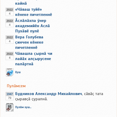
кайнӑ
«Чӑваш туйӗ»
2022
4
кӗнеке пичетленнӗ
Ӑслӑлӑхпа ӳнер
2022
4
академийӗн Аслӑ
Пухӑвӗ пулӗ
Вера Голубева
2022
4
ҫинчен кӗнеке
пичетленнӗ
Чӑвашла ҫырнӑ чи
2022
4
лайӑх алҫырусене
палӑртнӑ
Хуш
Пулӑмсем
Будников Александр Михайлович
, сӑвӑҫ тата
1947
79
ҫыравҫӑ ҫуралнӑ.
Пулӑм хуш...