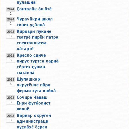
пулӑшнӑ
Ҫанталӑк ӑшӑтӗ
2024
2
Чурачӑкри шкул
2024
2
тинех уҫӑлнӑ
Кироври пукане
2023
3
театрӗ пирӗн патра
спектакльсем
кӑтартӗ
Кресло ҫинче
2023
3
пирус туртса ларнӑ
ҫӗртех ҫунма
тытӑннӑ
Шупашкар
2023
3
округӗнче пӑру
ферми хута кайнӑ
Сочире Чӑваш
2023
3
Енри футболист
вилнӗ
Вӑрнар округӗн
2023
3
администраци
пуҫлӑхӗ ӗҫрен