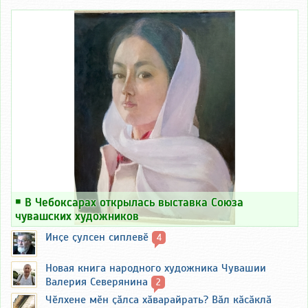
￭
В Чебоксарах открылась выставка Союза
чувашских художников
Инҫе ҫулсен сиплевӗ
4
Новая книга народного художника Чувашии
Валерия Северянина
2
Чӗлхене мӗн ҫӑлса хӑварайрать? Вӑл кӑсӑклӑ