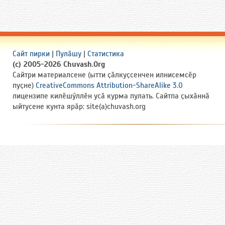
Сайт пирки
|
Пулӑшу
|
Статистика
(c) 2005-2026 Chuvash.Org
Сайтри материалсене (ытти ҫӑлкуҫсенчен илнисемсӗр
пуҫне)
CreativeCommons Attribution-ShareAlike 3.0
лицензипе килӗшӳллӗн усӑ курма пулать. Сайтпа ҫыхӑннӑ
ыйтусене кунта ярӑр: site(a)chuvash.org