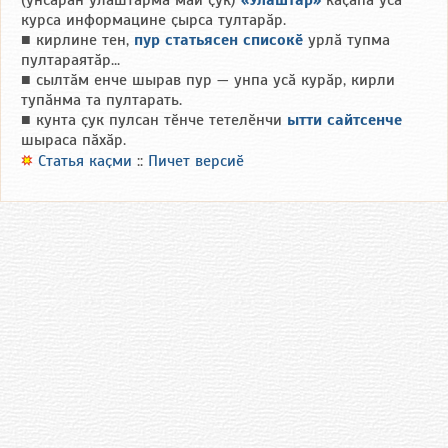
(унсӑрӑн улӑштарма май ҫук)
«Улӑштар»
каҫӑпа усӑ
курса информацине ҫырса тултарӑр.
■ кирлине тен,
пур статьясен списокӗ
урлӑ тупма
пултараятӑр...
■ сылтӑм енче шырав пур — унпа усӑ курӑр, кирли
тупӑнма та пултарать.
■ кунта ҫук пулсан тӗнче тетелӗнчи
ытти сайтсенче
шыраса пӑхӑр.
Статья каҫми
::
Пичет версиӗ