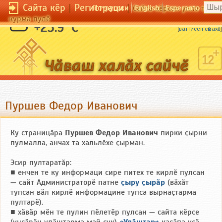
Сайта кӗр
|
Регистраци
|
По-русски
English
Esperanto
Сайта кӗрсен унпа тулли
курма пулӗ
Выльӑх-чӗрлӗх алла пӑхать.
+23.9 °C
[
ваттисен сӑмахӗ
]
Пуршев Федор Иванович
Ку страницӑра
Пуршев Федор Иванович
пирки ҫырни
пулмалла, анчах та хальлӗхе ҫырман.
Эсир пултаратӑр:
■ енчен те ку информаци сире питех те кирлӗ пулсан
— сайт Администраторӗ патне
ҫыру ҫырӑр
(вӑхӑт
тупсан вӑл кирлӗ информацине тупса вырнаҫтарма
пултарӗ).
■ хӑвӑр мӗн те пулин пӗлетӗр пулсан — сайта кӗрсе