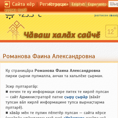
Сайта кӗр
|
Регистраци
|
По-русски
English
Esperanto
Сайта кӗрсен унпа тулли
курма пулӗ
Уй куҫлӑ, вӑрман хӑлхаллӑ.
+23.5 °C
[
ваттисен сӑмахӗ
]
Романова Фаина Александровна
Ку страницӑра
Романова Фаина Александровна
пирки ҫырни пулмалла, анчах та хальлӗхе ҫырман.
Эсир пултаратӑр:
■ енчен те ку информаци сире питех те кирлӗ пулсан
— сайт Администраторӗ патне
ҫыру ҫырӑр
(вӑхӑт
тупсан вӑл кирлӗ информацине тупса вырнаҫтарма
пултарӗ).
■ хӑвӑр мӗн те пулин пӗлетӗр пулсан — сайта кӗрсе