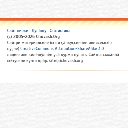
Сайт пирки
|
Пулӑшу
|
Статистика
(c) 2005-2026 Chuvash.Org
Сайтри материалсене (ытти ҫӑлкуҫсенчен илнисемсӗр
пуҫне)
CreativeCommons Attribution-ShareAlike 3.0
лицензипе килӗшӳллӗн усӑ курма пулать. Сайтпа ҫыхӑннӑ
ыйтусене кунта ярӑр: site(a)chuvash.org