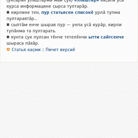
(унсӑрӑн улӑштарма май ҫук)
«Улӑштар»
каҫӑпа усӑ
курса информацине ҫырса тултарӑр.
■ кирлине тен,
пур статьясен списокӗ
урлӑ тупма
пултараятӑр...
■ сылтӑм енче шырав пур — унпа усӑ курӑр, кирли
тупӑнма та пултарать.
■ кунта ҫук пулсан тӗнче тетелӗнчи
ытти сайтсенче
шыраса пӑхӑр.
Статья каҫми
::
Пичет версиӗ