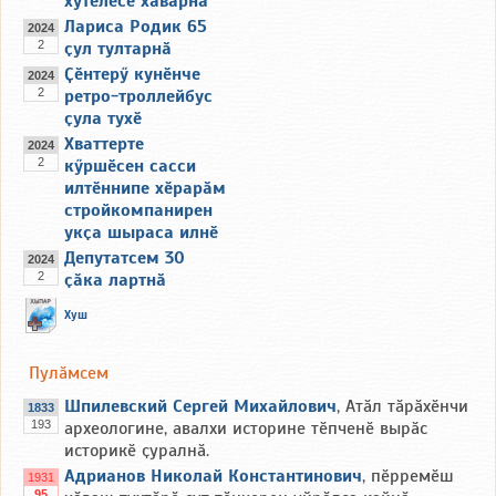
хӳтӗлесе хӑварнӑ
Лариса Родик 65
2024
2
ҫул тултарнӑ
Ҫӗнтерӳ кунӗнче
2024
2
ретро-троллейбус
ҫула тухӗ
Хваттерте
2024
2
кӳршӗсен сасси
илтӗннипе хӗрарӑм
стройкомпанирен
укҫа шыраса илнӗ
Депутатсем 30
2024
2
ҫӑка лартнӑ
Хуш
Пулӑмсем
Шпилевский Сергей Михайлович
, Атӑл тӑрӑхӗнчи
1833
193
археологине, авалхи историне тӗпченӗ вырӑс
историкӗ ҫуралнӑ.
Адрианов Николай Константинович
, пӗрремӗш
1931
95