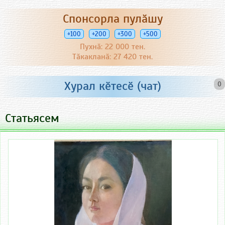
Спонсорла пулӑшу
+100
+200
+300
+500
Пухнӑ: 22 000 тен.
Тӑкакланӑ: 27 420 тен.
Хурал кӗтесӗ (чат)
0
Статьясем