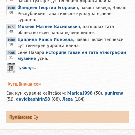
чӑваш тухтӑрӗ ҫут тӗнчерен уйрӑлса кайнӑ.
Фандеев Георгий Егорович
, чӑваш кӗвӗҫи, Чӑваш
1940
86
Республикин тава тивӗҫлӗ культура ӗҫченӗ
ҫуралнӑ.
Мокеев Матвей Васильевич
, патшалӑх тата
1977
49
общество ӗҫӗн паллӑ ӗҫченӗ вилнӗ.
Цаплина Раиса Ионовна
, чӑваш чӗлхи тӗпчевҫи
1990
36
ҫут тӗнчерен уйрӑлса кайнӑ.
Ҫӗнӗ Пӑвара
историпе тӑван ен тата этнографии
2005
21
музейне
уҫнӑ.
Пулӑм хуш...
Хутшӑнакансем
Ҫак кун ҫуралнӑ сайтҫӑсем:
Marica1996
(30),
punirena
(51),
davidkashirin38
(88),
Леха
(104)
Пулӑмсем
:
Ҫу