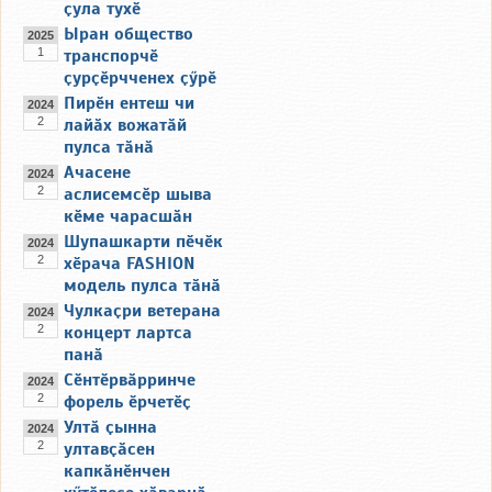
ҫула тухӗ
Ыран общество
2025
1
транспорчӗ
ҫурҫӗрчченех ҫӳрӗ
Пирӗн ентеш чи
2024
2
лайӑх вожатӑй
пулса тӑнӑ
Ачасене
2024
2
аслисемсӗр шыва
кӗме чарасшӑн
Шупашкарти пӗчӗк
2024
2
хӗрача FASHION
модель пулса тӑнӑ
Чулкаҫри ветерана
2024
2
концерт лартса
панӑ
Сӗнтӗрвӑрринче
2024
2
форель ӗрчетӗҫ
Ултӑ ҫынна
2024
2
ултавҫӑсен
капкӑнӗнчен