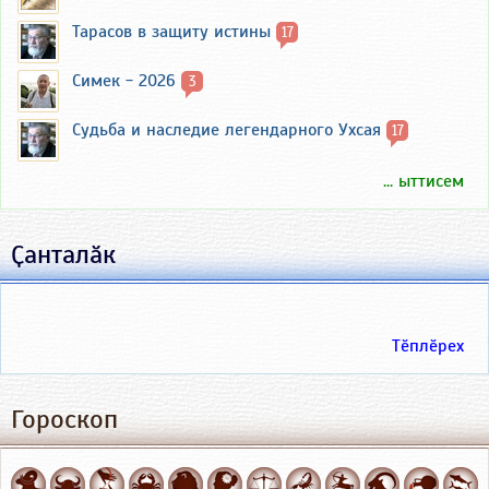
Тарасов в защиту истины
17
Симек - 2026
3
Судьба и наследие легендарного Ухсая
17
... ыттисем
Ҫанталӑк
Тӗплӗрех
Гороскоп