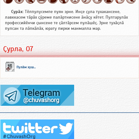
Сурӑх
: Тӗлпулусемпе пуян эрне. Инҫе ҫула тухакансене,
лавккасем тӑрӑх ҫӳреме палӑртнисене ӑнӑҫу кӗтет. Пултарулӑх
профессийӗнчи ҫынсене те ҫӑлтӑрсем пулӑшӗҫ. Эрне тухӑҫлӑ
пулсан та лӑпкӑлӑх, юрату пирки манмалла мар.
Ҫурла, 07
Пулӑм хуш...