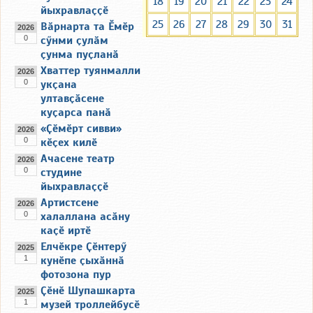
18
19
20
21
22
23
24
йыхравлаҫҫӗ
25
26
27
28
29
30
31
Вӑрнарта та Ӗмӗр
2026
0
сӳнми ҫулӑм
ҫунма пуҫланӑ
Хваттер туянмалли
2026
0
укҫана
ултавҫӑсене
куҫарса панӑ
«Ҫӗмӗрт сивви»
2026
0
кӗҫех килӗ
Ачасене театр
2026
0
студине
йыхравлаҫҫӗ
Артистсене
2026
0
халаллана асӑну
каҫӗ иртӗ
Елчӗкре Ҫӗнтерӳ
2025
1
кунӗпе ҫыхӑннӑ
фотозона пур
Ҫӗнӗ Шупашкарта
2025
1
музей троллейбусӗ