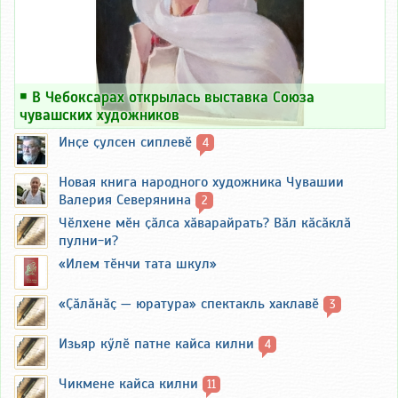
￭
В Чебоксарах открылась выставка Союза
чувашских художников
Инҫе ҫулсен сиплевӗ
4
Новая книга народного художника Чувашии
Валерия Северянина
2
Чӗлхене мӗн ҫӑлса хӑварайрать? Вӑл кӑсӑклӑ
пулни-и?
«Илем тӗнчи тата шкул»
«Ҫӑлӑнӑҫ — юратура» спектакль хаклавӗ
3
Изьяр кӳлӗ патне кайса килни
4
Чикмене кайса килни
11