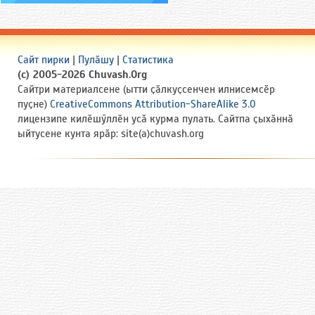
Сайт пирки
|
Пулӑшу
|
Статистика
(c) 2005-2026 Chuvash.Org
Сайтри материалсене (ытти ҫӑлкуҫсенчен илнисемсӗр
пуҫне)
CreativeCommons Attribution-ShareAlike 3.0
лицензипе килӗшӳллӗн усӑ курма пулать. Сайтпа ҫыхӑннӑ
ыйтусене кунта ярӑр: site(a)chuvash.org