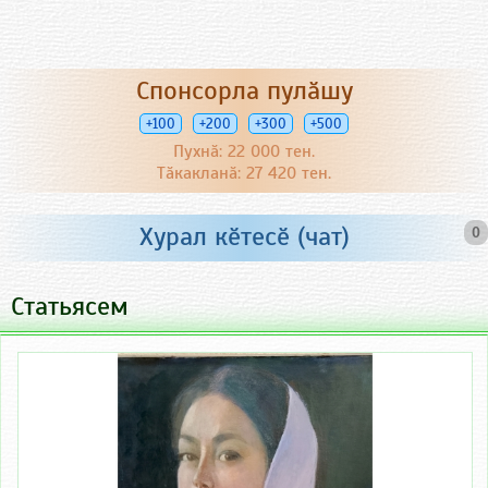
Спонсорла пулӑшу
+100
+200
+300
+500
Пухнӑ: 22 000 тен.
Тӑкакланӑ: 27 420 тен.
Хурал кӗтесӗ (чат)
0
Статьясем