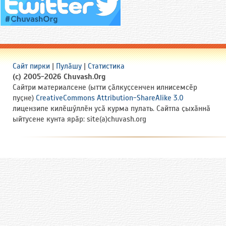
Сайт пирки
|
Пулӑшу
|
Статистика
(c) 2005-2026 Chuvash.Org
Сайтри материалсене (ытти ҫӑлкуҫсенчен илнисемсӗр
пуҫне)
CreativeCommons Attribution-ShareAlike 3.0
лицензипе килӗшӳллӗн усӑ курма пулать. Сайтпа ҫыхӑннӑ
ыйтусене кунта ярӑр: site(a)chuvash.org