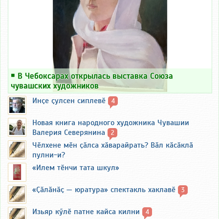
￭
В Чебоксарах открылась выставка Союза
чувашских художников
Инҫе ҫулсен сиплевӗ
4
Новая книга народного художника Чувашии
Валерия Северянина
2
Чӗлхене мӗн ҫӑлса хӑварайрать? Вӑл кӑсӑклӑ
пулни-и?
«Илем тӗнчи тата шкул»
«Ҫӑлӑнӑҫ — юратура» спектакль хаклавӗ
3
Изьяр кӳлӗ патне кайса килни
4