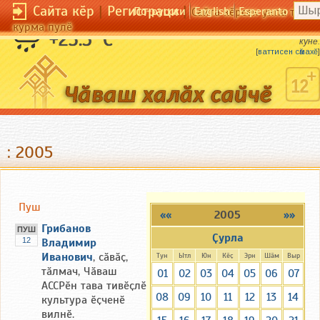
Сайта кӗр
|
Регистраци
|
По-русски
English
Esperanto
Сайта кӗрсен унпа тулли
курма пулӗ
Ӑшӑ сӑмах — ҫу кунӗ, сивӗ сӑмах — хӗл
+23.5 °C
кунӗ.
[
ваттисен сӑмахӗ
]
: 2005
Пуш
««
2005
»»
Грибанов
ПУШ
Ҫурла
12
Владимир
Иванович
, сӑвӑҫ,
Тун
Ытл
Юн
Кӗҫ
Эрн
Шӑм
Выр
тӑлмач, Чӑваш
01
02
03
04
05
06
07
АССРӗн тава тивӗҫлӗ
08
09
10
11
12
13
14
культура ӗҫченӗ
вилнӗ.