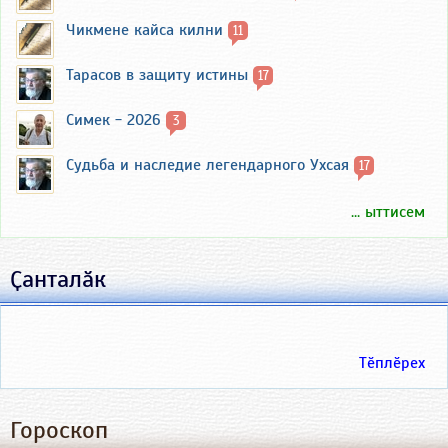
Чикмене кайса килни
11
Тарасов в защиту истины
17
Симек - 2026
3
Судьба и наследие легендарного Ухсая
17
... ыттисем
Ҫанталӑк
Тӗплӗрех
Гороскоп