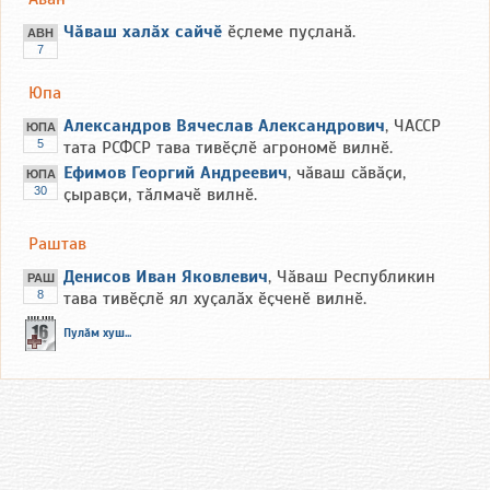
Чӑваш халӑх сайчӗ
ӗҫлеме пуҫланӑ.
АВН
7
Юпа
Александров Вячеслав Александрович
, ЧАССР
ЮПА
5
тата РСФСР тава тивӗҫлӗ агрономӗ вилнӗ.
Ефимов Георгий Андреевич
, чӑваш сӑвӑҫи,
ЮПА
30
ҫыравҫи, тӑлмачӗ вилнӗ.
Раштав
Денисов Иван Яковлевич
, Чӑваш Республикин
РАШ
8
тава тивӗҫлӗ ял хуҫалӑх ӗҫченӗ вилнӗ.
Пулӑм хуш...