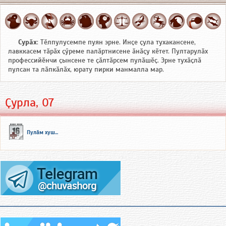
Сурӑх
: Тӗлпулусемпе пуян эрне. Инҫе ҫула тухакансене,
лавккасем тӑрӑх ҫӳреме палӑртнисене ӑнӑҫу кӗтет. Пултарулӑх
профессийӗнчи ҫынсене те ҫӑлтӑрсем пулӑшӗҫ. Эрне тухӑҫлӑ
пулсан та лӑпкӑлӑх, юрату пирки манмалла мар.
Ҫурла, 07
Пулӑм хуш...