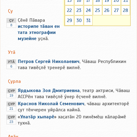
15
16
17
18
19
20
21
22
23
24
25
26
27
28
Ҫу
Ҫӗнӗ Пӑвара
29
30
31
ҪУ
8
историпе тӑван ен
тата этнографии
музейне
уҫнӑ.
Утӑ
Петров Сергей Николаевич
, Чӑваш Республикин
УТӐ
6
тава тивӗҫлӗ тренерӗ вилнӗ.
Ҫурла
Ярдыкова Зоя Дмитриевна
, театр актриси, Чӑваш
ҪУР
19
АССРӗн тава тивӗҫлӗ ӳнер ӗҫченӗ вилнӗ.
Краснов Николай Семенович
, чӑваш архитекторӗ
ҪУР
21
ҫут тӗнчерен уйрӑлса кайнӑ.
«
Улатӑр хыпарӗ
» хаҫатӑн 20 пинӗмӗш кӑларӑмӗ
ҪУР
23
тухнӑ.
Авӑн