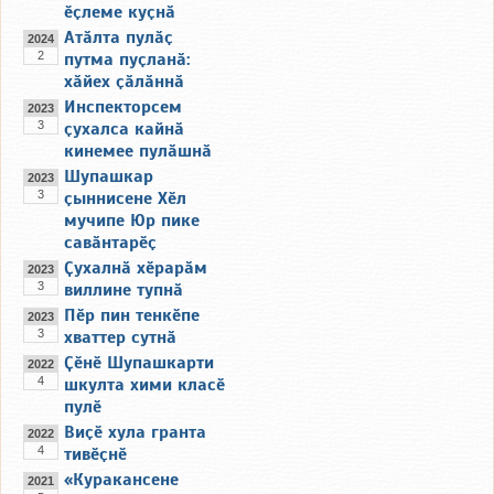
ӗҫлеме куҫнӑ
Атӑлта пулӑҫ
2024
2
путма пуҫланӑ:
хӑйех ҫӑлӑннӑ
Инспекторсем
2023
3
ҫухалса кайнӑ
кинемее пулӑшнӑ
Шупашкар
2023
3
ҫыннисене Хӗл
мучипе Юр пике
савӑнтарӗҫ
Ҫухалнӑ хӗрарӑм
2023
3
виллине тупнӑ
Пӗр пин тенкӗпе
2023
3
хваттер сутнӑ
Ҫӗнӗ Шупашкарти
2022
4
шкулта хими класӗ
пулӗ
Виҫӗ хула гранта
2022
4
тивӗҫнӗ
«Куракансене
2021