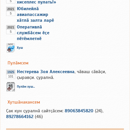
5
хисеплес пулать!»
Юбилейлӑ
2021
5
авиапассажир
хӑтлӑ залта ларӗ
Оперативлӑ
2021
5
службӑсем ӗҫе
пӗтӗмлетнӗ
Хуш
Пулӑмсем
Нестерева Зоя Алексеевна
, чӑваш сӑвӑҫи,
1925
101
ҫыравҫи. ҫуралнӑ.
Пулӑм хуш...
Хутшӑнакансем
Ҫак кун ҫуралнӑ сайтҫӑсем:
89063845820
(24),
89278664162
(46)