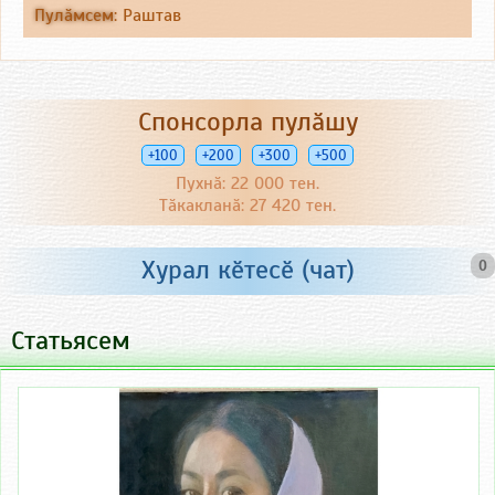
Пулӑмсем
:
Раштав
Спонсорла пулӑшу
+100
+200
+300
+500
Пухнӑ: 22 000 тен.
Тӑкакланӑ: 27 420 тен.
Хурал кӗтесӗ (чат)
0
Статьясем