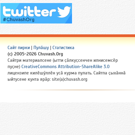
Сайт пирки
|
Пулӑшу
|
Статистика
(c) 2005-2026 Chuvash.Org
Сайтри материалсене (ытти ҫӑлкуҫсенчен илнисемсӗр
пуҫне)
CreativeCommons Attribution-ShareAlike 3.0
лицензипе килӗшӳллӗн усӑ курма пулать. Сайтпа ҫыхӑннӑ
ыйтусене кунта ярӑр: site(a)chuvash.org