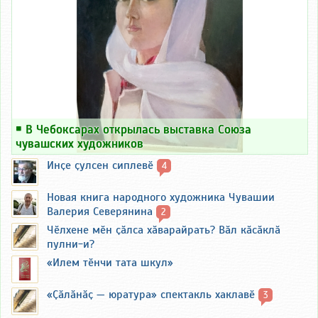
￭
В Чебоксарах открылась выставка Союза
чувашских художников
Инҫе ҫулсен сиплевӗ
4
Новая книга народного художника Чувашии
Валерия Северянина
2
Чӗлхене мӗн ҫӑлса хӑварайрать? Вӑл кӑсӑклӑ
пулни-и?
«Илем тӗнчи тата шкул»
«Ҫӑлӑнӑҫ — юратура» спектакль хаклавӗ
3