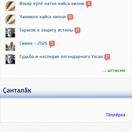
Изьяр кӳлӗ патне кайса килни
4
Чикмене кайса килни
11
Тарасов в защиту истины
17
Симек - 2026
3
Судьба и наследие легендарного Ухсая
17
... ыттисем
Ҫанталӑк
Тӗплӗрех