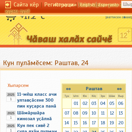
Сайта кӗр
|
Регистраци
|
По-русски
English
Esperanto
Сайта кӗрсен унпа тулли
курма пулӗ
Пере пӗлмен ал туйи пуҫа килсе вӑрӑнать.
+17.2 °C
[
ваттисен сӑмахӗ
]
Кун пулӑмӗсем: Раштав, 24
Хыпарсем
««
Раштав
»»
11-мӗш класс ачи
2025
Тун
Ытл
Юн
Кӗҫ
Эрн
Шӑм
Выр
1
ултавҫӑсене 300
01
02
03
04
05
06
пин куҫарса панӑ
Шӑмӑршӑра
07
08
09
10
11
12
13
2025
1
кинозал уҫӑлнӑ
14
15
16
17
18
19
20
Кун пек сивӗ 2
2025
1
ҫула яхӑн пулман