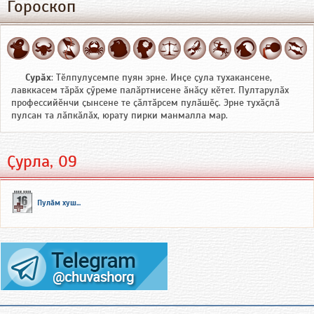
Гороскоп
Сурӑх
: Тӗлпулусемпе пуян эрне. Инҫе ҫула тухакансене,
лавккасем тӑрӑх ҫӳреме палӑртнисене ӑнӑҫу кӗтет. Пултарулӑх
профессийӗнчи ҫынсене те ҫӑлтӑрсем пулӑшӗҫ. Эрне тухӑҫлӑ
пулсан та лӑпкӑлӑх, юрату пирки манмалла мар.
Ҫурла, 09
Пулӑм хуш...