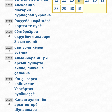
21
22
23
24
25
26
27
Александр
2025
28
29
30
31
1
Магарин
пурнӑҫран уйрӑлнӑ
Раҫҫейӗн юрӑ-кӗвӗ
2024
2
картти те пулӗ
Сӗнтӗрвӑрри
2024
2
округӗнчи аварире
2 ҫын вилнӗ
Сӑр урлӑ кӗпер
2024
2
уҫӑлнӑ
Алманчӑра 46-ри
2024
2
арҫын пушарта
вилнӗ, пиччешӗ
ҫӑлӑннӑ
Юн ҫывӑрса
2024
2
кайнисене
Улатӑртах
пулӑшаҫҫӗ
Канаш хулин тӗп
2024
2
архитекторӗ
Шупашкара