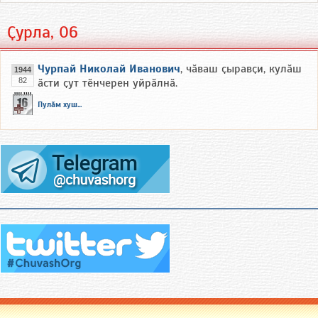
Ҫурла, 06
Чурпай Николай Иванович
, чӑваш ҫыравҫи, кулӑш
1944
82
ӑсти ҫут тӗнчерен уйрӑлнӑ.
Пулӑм хуш...