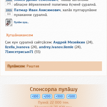
1885
141
облаҫне йӗркелекенӗ политика ӗҫченӗ ҫуралнӑ.
Патмар Иван Анисимович
, халӑх пултарулӑхне
1915
111
пухаканни ҫуралнӑ.
Пулӑм хуш...
Хутшӑнакансем
Ҫак кун ҫуралнӑ сайтҫӑсем:
Андрей Мезейкин
(24),
lizella_ivanova
(24),
andrey.ivanov.ilemle
(24),
71инсетрисын71
(55)
Пулӑмсем
:
Раштав
Спонсорла пулӑшу
+100
+200
+300
+500
Пухнӑ: 22 000 тен.