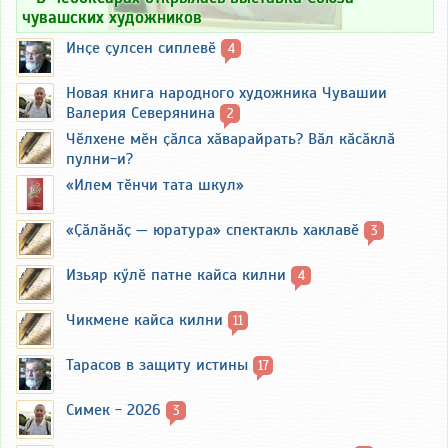
чувашских художников
Инҫе ҫулсен сиплевӗ
4
Новая книга народного художника Чувашии
Валерия Северянина
2
Чӗлхене мӗн ҫӑлса хӑварайрать? Вӑл кӑсӑклӑ
пулни-и?
«Илем тӗнчи тата шкул»
«Ҫӑлӑнӑҫ — юратура» спектакль хаклавӗ
3
Изьяр кӳлӗ патне кайса килни
4
Чикмене кайса килни
11
Тарасов в защиту истины
17
Симек - 2026
3