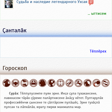
Судьба и наследие легендарного Ухсая
17
... ыттисем
Ҫанталӑк
Тӗплӗрех
Гороскоп
Сурӑх
: Тӗлпулусемпе пуян эрне. Инҫе ҫула тухакансене,
лавккасем тӑрӑх ҫӳреме палӑртнисене ӑнӑҫу кӗтет. Пултарулӑх
профессийӗнчи ҫынсене те ҫӑлтӑрсем пулӑшӗҫ. Эрне тухӑҫлӑ
пулсан та лӑпкӑлӑх, юрату пирки манмалла мар.