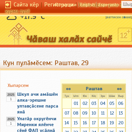
Сайта кӗр
|
Регистраци
|
По-русски
English
Esperanto
Сайта кӗрсен унпа тулли
курма пулӗ
Мулкачӑн хӑлхи вӑрӑм та хӳри кӗске.
+17.9 °C
[
ваттисен сӑмахӗ
]
Кун пулӑмӗсем: Раштав, 29
Хыпарсем
««
Раштав
»»
Шкул ачи амӑшӗн
2025
Тун
Ытл
Юн
Кӗҫ
Эрн
Шӑм
Выр
1
алка-эрешне
01
02
03
04
05
06
ултавҫӑсене парса
янӑ
07
08
09
10
11
12
13
Улатӑр округӗнчи
2025
14
15
16
17
18
19
20
1
Миренки ялӗнче
ҫӗнӗ ФАП уҫӑлнӑ