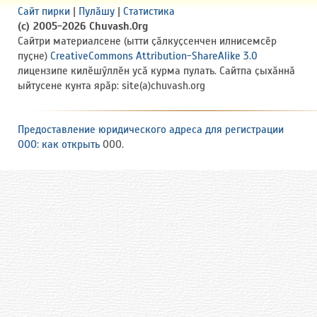
Сайт пирки
|
Пулӑшу
|
Статистика
(c) 2005-2026 Chuvash.Org
Сайтри материалсене (ытти ҫӑлкуҫсенчен илнисемсӗр
пуҫне)
CreativeCommons Attribution-ShareAlike 3.0
лицензипе килӗшӳллӗн усӑ курма пулать. Сайтпа ҫыхӑннӑ
ыйтусене кунта ярӑр: site(a)chuvash.org
Предоставление юридического адреса для регистрации
ООО: как открыть
ООО.