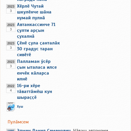
Хӗрлӗ Чутай
2023
3
шкулӗнче шӑна
нумай пулнӑ
Автанкассинче 71
2023
3
ҫулти арҫын
ҫухалнӑ
Ҫӗнӗ ҫула ҫанталӑк
2023
3
30 градус таран
сивӗтӗ
Палламан ӳсӗр
2023
3
ҫын ыталаса илсе
енчӗк кӑларса
илнӗ
16-ри хӗре
2022
4
тӑваттӑмӗш кун
шыраҫҫӗ
Хуш
Пулӑмсем
Элмен Данил Семенович
, Чӑваш автономи