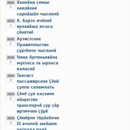
Ханнӑна ҫемье
2025
1
хаклӑхне
сарнӑшӑн чысланӑ
А. Барто ячӗллӗ
2025
1
вулавӑша юсаса
ҫӗнетнӗ
Артистсене
2025
1
Правительство
ҫуртӗнче чысланӑ
Нина Артемьевӑна
2025
1
мухтаса та ырласа
калаҫнӑ
Таксист
2024
2
пассажирсене Ҫӗнӗ
ҫулпа саламлать
Ҫӗнӗ ҫул каҫхине
2024
2
общество
транспорчӗ ҫур ҫӗр
иртиччен ҫӳрӗ
Ҫӗмӗрле тӑрӑхӗнчи
2023
3
11 ачаллӑ амӑшне
награда панӑ