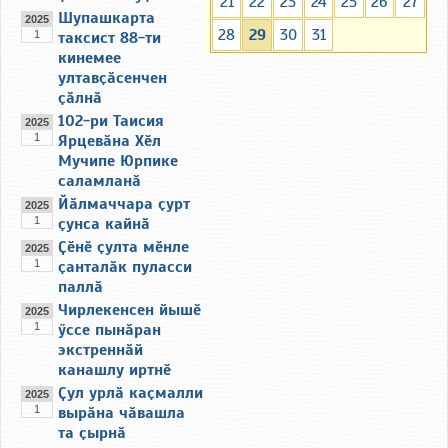
21
22
23
24
25
26
27
Шупашкарта
2025
28
29
30
31
1
таксист 88-ти
кинемее
ултавҫӑсенчен
ҫӑлнӑ
102-ри Таисия
2025
1
Ярцевӑна Хӗл
Мучипе Юрпике
саламланӑ
Йӑлмаччара ҫурт
2025
1
ҫунса кайнӑ
Ҫӗнӗ ҫулта мӗнле
2025
1
ҫанталӑк пуласси
паллӑ
Чирлекенсен йышӗ
2025
1
ӳссе пынӑран
экстреннӑй
канашлу иртнӗ
Ҫул урлӑ каҫмалли
2025
1
вырӑна чӑвашла
та ҫырнӑ