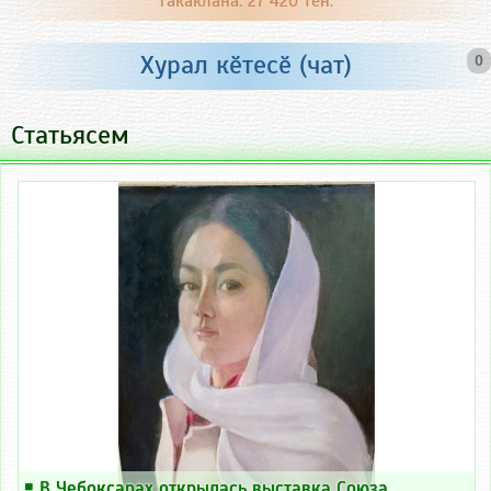
Тӑкакланӑ: 27 420 тен.
Хурал кӗтесӗ (чат)
0
Статьясем
￭
В Чебоксарах открылась выставка Союза