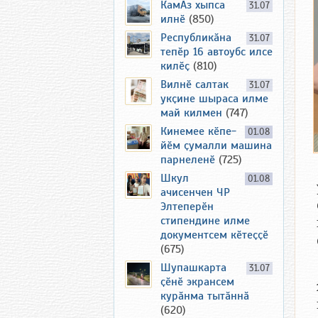
КамАз хыпса
31.07
илнӗ
(850)
Республикӑна
31.07
тепӗр 16 автоубс илсе
килӗҫ
(810)
Вилнӗ салтак
31.07
укҫине шыраса илме
май килмен
(747)
Кинемее кӗпе-
01.08
йӗм ҫумалли машина
парнеленӗ
(725)
Шкул
01.08
ачисенчен ЧР
Элтеперӗн
стипендине илме
документсем кӗтеҫҫӗ
(675)
Шупашкарта
31.07
ҫӗнӗ экрансем
курӑнма тытӑннӑ
(620)