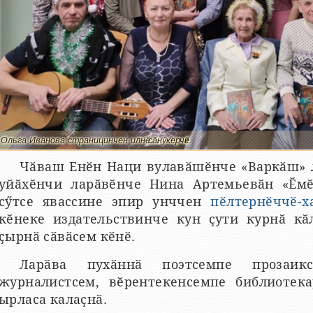
Ольга Иванова страницинчен илнӗ сӑнӳкерчӗк
Чӑваш Енӗн Наци вулавӑшӗнче «Варкӑш» 
уйӑхӗнчи ларӑвӗнче Нина Артемьевӑн «Ӗмӗ
сӳтсе явассине эпир унччен
пӗлтернӗччӗ-х
кӗнеке издательствинче кун ҫути курнӑ кӑ
ҫырнӑ сӑвӑсем кӗнӗ.
Ларӑва пухӑннӑ поэтсемпе прозаиксе
журналистсем, вӗрентекенсемпе библиотека
ырласа калаҫнӑ.