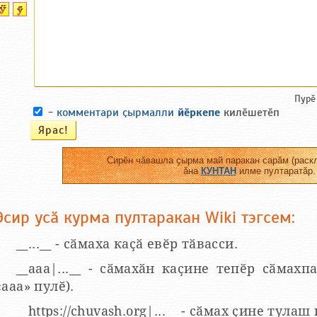
Пурӗ
-
комментари ҫырмалли
йӗркепе
килӗшетӗп
Сирӗн чӑвашла ҫырма май паракан сарӑм (раскл
ӑна
КУНТАН
илме пултаратӑр.
Эсир усӑ курма пултаракан Wiki тэгсем:
__...__ - сӑмаха каҫӑ евӗр тӑвасси.
__aaa|...__ - сӑмахӑн каҫине тепӗр сӑмахпа
«ааа» пулӗ).
__https://chuvash.org|...__ - сӑмах ҫине тулаш