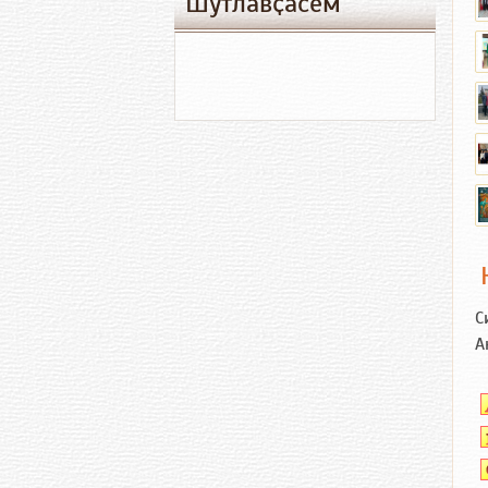
Шутлавҫӑсем
С
А