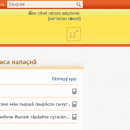
nto
Ӗнен сӗчӗ чӗлхе вӗҫӗнче.
[
ваттисен сӑмахӗ
]
аса калаҫнӑ
Пӗлтерӳ хуш
не мăн пыршă (вырăсла сычуг) ...
и Ишлей тăрăхĕпе сутатăп. Ха...