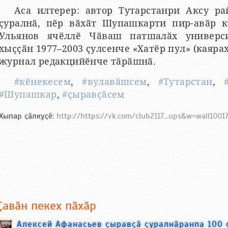
Аса илтерер: автор Тутарстанри Аксу р
ҫуралнӑ, пӗр вӑхӑт Шупашкарти пир-авӑр к
Ульянов ячӗллӗ Чӑваш патшалӑх универси
хыҫҫӑн 1977–2003 ҫулсенче «Хатӗр пул» (каярах
журнал редакцийӗнче тӑрӑшнӑ.
#кӗнекесем
,
#вулавӑшсем
,
#Тутарстан
,
#Шупашкар
,
#ҫыравҫӑсем
Хыпар ҫӑлкуҫӗ:
http://https://vk.com/club2117...ups&w=wall1001
Ҫавӑн пекех пӑхӑр
Алексей Афанасьев ҫыравҫӑ ҫуралнӑранпа 100 