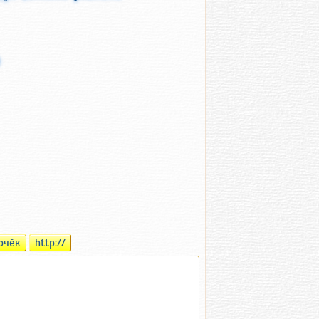
ӗ
рчӗк
http://