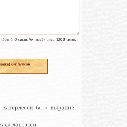
 кӗртнӗ:
0
симв. Чи пысӑк виҫе:
1200
симв.
адка) ҫук пулсан
 хатӗрлесси («...» вырӑнне
 каҫӑ лартасси.