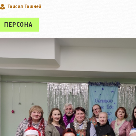
Таисия Ташней
ПЕРСОНА