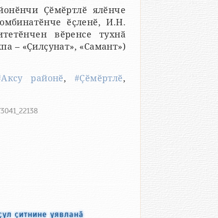
айонӗнчи Ҫӗмӗртлӗ ялӗнче
омбинатӗнче ӗҫленӗ, И.Н.
тетӗнчен вӗренсе тухнӑ
па – «Ҫилҫунат», «Самант»)
#Аксу районӗ
,
#Ҫӗмӗртлӗ
,
73041_22138
ҫул ҫитнине уявланӑ