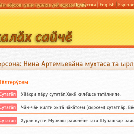
По-русски
English
Espera
йта кӗрсен унпа туллин усӑ курма пулӗ
ерсона: Нина Артемьевӑна мухтаса та ырл
Пӗлтерӳсем
Сутатӑп
Уйăхри пăру сутатăп.Хакĕ килĕшсе татăлнипе.
Сутатӑп
Чăн-чăн килти хытă чăкăтсем (сырсем) сутатпăр. Вĕсе
Сутатӑп
Хурăн вутти Муркаш районĕпе тата Шупашкар районĕнч