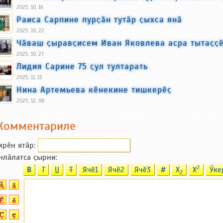
2025, 10, 16
Раиса Сарпине пурҫӑн тутӑр ҫыхса янӑ
2025, 10, 22
Чӑваш ҫыравҫисем Иван Яковлева асра тытаҫҫ
2025, 10, 27
Лидия Сарине 75 ҫул тултарать
2025, 11, 13
Нина Артемьева кӗнекине тишкерӗҫ
2025, 12, 08
Комментариле
ирӗн ятӑp:
нлӑлатса ҫырни:
2
B
T
U
T
Ячӗ1
Ячӗ2
Ячӗ3
#
X
X
Ӳке
2