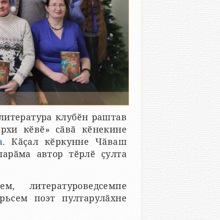
литература клубӗн раштав
рхи кӗвӗ» сӑвӑ кӗнекине
а
. Кӑҫал кӗркунне Чӑваш
ларӑма автор тӗрлӗ ҫулта
м, литературоведсемпе
рьсем поэт пултарулӑхне