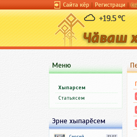
Сайта кӗр
|
Регистраци
|
Са
+19.5 °C
Меню
П
Хыпарсем
Статьясем
Эрне хыпарӗсем
Сергей