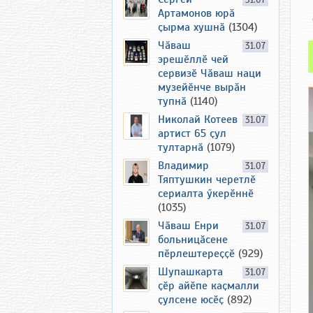
31.07
Артамонов юрӑ
ҫырма хушнӑ
(1304)
Чӑваш
31.07
эрешӗллӗ чей
сервизӗ Чӑваш наци
музейӗнче вырӑн
тупнӑ
(1140)
Николай Котеев
31.07
артист 65 ҫул
тултарнӑ
(1079)
Владимир
31.07
Тяптушкин черетлӗ
сериалта ӳкерӗннӗ
(1035)
Чӑваш Енри
31.07
больницӑсене
пӗрлештереҫҫӗ
(929)
Шупашкарта
31.07
ҫӗр айӗпе каҫмалли
ҫулсене юсӗҫ
(892)