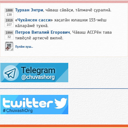
Турхан Энтри
, чӑваш сӑвӑҫи, тӑлмачӗ ҫуралнӑ.
1888
138
«
Чухӑнсен сасси
» хаҫатӑн юлашки 133-мӗш
1919
107
кӑларӑмӗ тухнӑ.
Петров Виталий Егорович
, Чӑваш АССРӗн тава
1994
32
тивӗҫлӗ артисчӗ вилнӗ.
Пулӑм хуш...