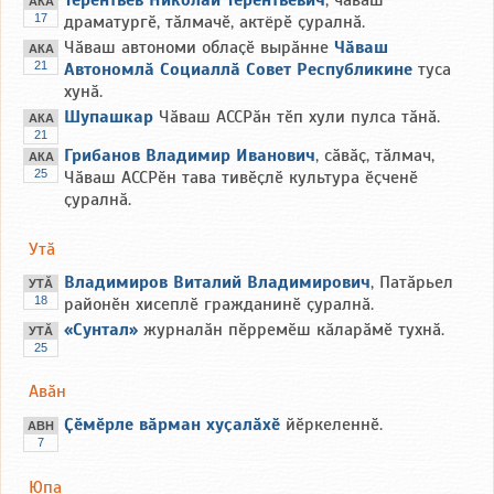
АКА
17
драматургӗ, тӑлмачӗ, актёрӗ ҫуралнӑ.
Чӑваш автономи облаҫӗ вырӑнне
Чӑваш
АКА
21
Автономлӑ Социаллӑ Совет Республикине
туса
хунӑ.
Шупашкар
Чӑваш АССРӑн тӗп хули пулса тӑнӑ.
АКА
21
Грибанов Владимир Иванович
, сӑвӑҫ, тӑлмач,
АКА
25
Чӑваш АССРӗн тава тивӗҫлӗ культура ӗҫченӗ
ҫуралнӑ.
Утӑ
Владимиров Виталий Владимирович
, Патӑрьел
УТӐ
18
районӗн хисеплӗ гражданинӗ ҫуралнӑ.
«Сунтал»
журналӑн пӗрремӗш кӑларӑмӗ тухнӑ.
УТӐ
25
Авӑн
Ҫӗмӗрле вӑрман хуҫалӑхӗ
йӗркеленнӗ.
АВН
7
Юпа