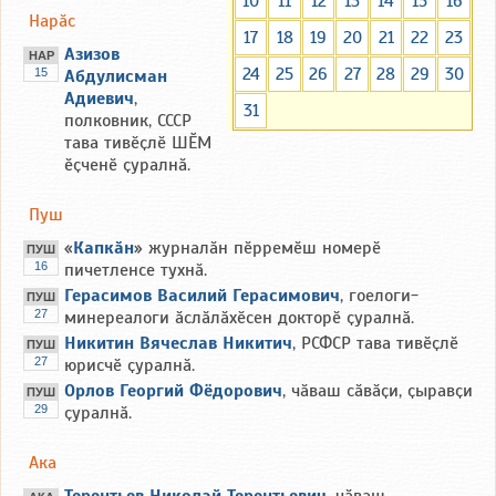
10
11
12
13
14
15
16
Нарӑс
17
18
19
20
21
22
23
Азизов
НАР
24
25
26
27
28
29
30
15
Абдулисман
Адиевич
,
31
полковник, СССР
тава тивӗҫлӗ ШӖМ
ӗҫченӗ ҫуралнӑ.
Пуш
«
Капкӑн
» журналӑн пӗрремӗш номерӗ
ПУШ
16
пичетленсе тухнӑ.
Герасимов Василий Герасимович
, гоелоги-
ПУШ
27
минереалоги ӑслӑлӑхӗсен докторӗ ҫуралнӑ.
Никитин Вячеслав Никитич
, РСФСР тава тивӗҫлӗ
ПУШ
27
юрисчӗ ҫуралнӑ.
Орлов Георгий Фёдорович
, чӑваш сӑвӑҫи, ҫыравҫи
ПУШ
29
ҫуралнӑ.
Ака
Терентьев Николай Терентьевич
, чӑваш