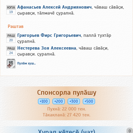
Афанасьев Алексей Андриянович
, чӑваш сӑвӑҫи,
ЮПА
19
ҫыравҫи, тӑлмачӗ ҫуралнӑ.
Раштав
Григорьев Фирс Григорьевич
, паллӑ тухтӑр
РАШ
20
ҫуралнӑ.
Нестерева Зоя Алексеевна
, чӑваш сӑвӑҫи,
РАШ
24
ҫыравҫи. ҫуралнӑ.
Пулӑм хуш...
Спонсорла пулӑшу
+100
+200
+300
+500
Пухнӑ: 22 000 тен.
Тӑкакланӑ: 27 420 тен.
Хурал кӗтесӗ (чат)
0