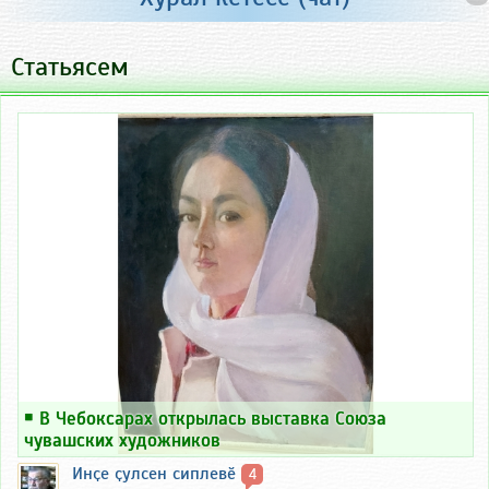
Статьясем
￭
В Чебоксарах открылась выставка Союза
чувашских художников
Инҫе ҫулсен сиплевӗ
4