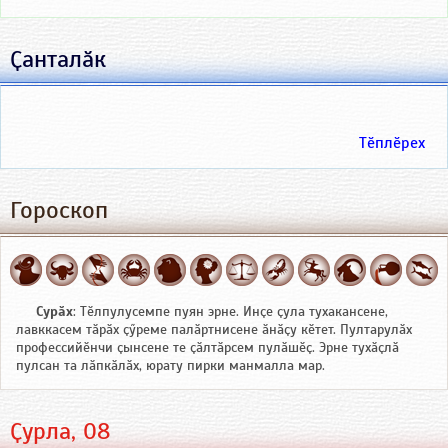
Ҫанталӑк
Тӗплӗрех
Гороскоп
Сурӑх
: Тӗлпулусемпе пуян эрне. Инҫе ҫула тухакансене,
лавккасем тӑрӑх ҫӳреме палӑртнисене ӑнӑҫу кӗтет. Пултарулӑх
профессийӗнчи ҫынсене те ҫӑлтӑрсем пулӑшӗҫ. Эрне тухӑҫлӑ
пулсан та лӑпкӑлӑх, юрату пирки манмалла мар.
Ҫурла, 08