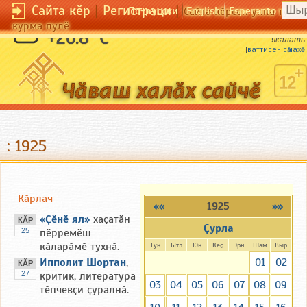
Сайта кӗр
|
Регистраци
|
По-русски
English
Esperanto
Сайта кӗрсен унпа тулли
курма пулӗ
Выртакан чул мӑкланать, ҫӳрекен чул
+26.8 °C
якалать.
[
ваттисен сӑмахӗ
]
: 1925
Кӑрлач
««
1925
»»
«Ҫӗнӗ ял»
хаҫатӑн
КӐР
Ҫурла
25
пӗрремӗш
кӑларӑмӗ тухнӑ.
Тун
Ытл
Юн
Кӗҫ
Эрн
Шӑм
Выр
Ипполит Шортан
,
01
02
КӐР
27
критик, литература
03
04
05
06
07
08
09
тӗпчевҫи ҫуралнӑ.