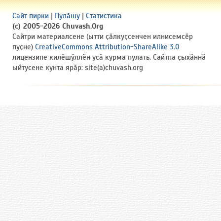
Сайт пирки
|
Пулӑшу
|
Статистика
(c) 2005-2026 Chuvash.Org
Сайтри материалсене (ытти ҫӑлкуҫсенчен илнисемсӗр
пуҫне)
CreativeCommons Attribution-ShareAlike 3.0
лицензипе килӗшӳллӗн усӑ курма пулать. Сайтпа ҫыхӑннӑ
ыйтусене кунта ярӑр: site(a)chuvash.org