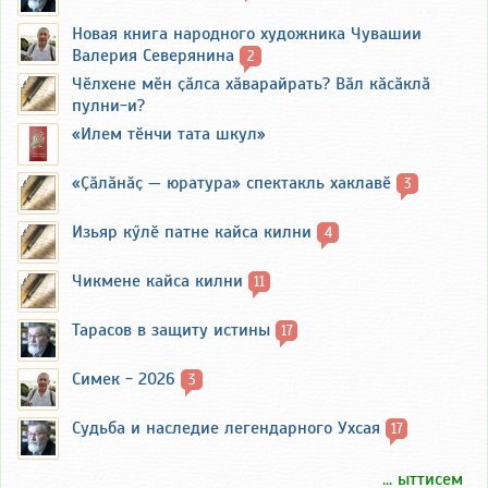
Новая книга народного художника Чувашии
Валерия Северянина
2
Чӗлхене мӗн ҫӑлса хӑварайрать? Вӑл кӑсӑклӑ
пулни-и?
«Илем тӗнчи тата шкул»
«Ҫӑлӑнӑҫ — юратура» спектакль хаклавӗ
3
Изьяр кӳлӗ патне кайса килни
4
Чикмене кайса килни
11
Тарасов в защиту истины
17
Симек - 2026
3
Судьба и наследие легендарного Ухсая
17
... ыттисем