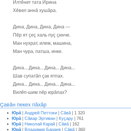
Илтĕнет тата Ирина
Хĕвел аннă хушăра.
Дина, Дина, Дина, Дина —
Пĕр ят çеç халь пуç çинче.
Ман нухрат, илем, машина,
Ман чура, патша, инке.
Дина... Дина... Дина... Дина...
Шав супатăп çак ятпах.
Дина... Дина... Дина... Дина...
Вилĕп-шим пĕр юрăпах?
Çавăн пекех пăхăр
Юрă
|
Андрей Петтоки
|
Сăвă
| 1 320
Юрă
|
Сăвар Эртиван
|
Куçару
| 761
Юрă
|
Николай Карай
|
Сăвă
| 162
Юрă
|
Владимир Бараев
|
Сăвă
| 360