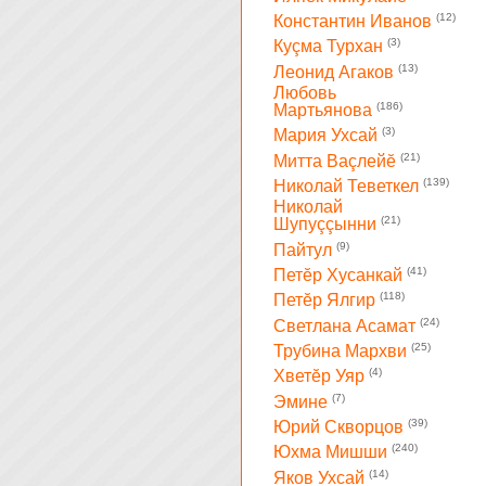
(12)
Константин Иванов
(3)
Куçма Турхан
(13)
Леонид Агаков
Любовь
(186)
Мартьянова
(3)
Мария Ухсай
(21)
Митта Ваçлейĕ
(139)
Николай Теветкел
Николай
(21)
Шупуççынни
(9)
Пайтул
(41)
Петĕр Хусанкай
(118)
Петĕр Ялгир
(24)
Светлана Асамат
(25)
Трубина Мархви
(4)
Хветĕр Уяр
(7)
Эмине
(39)
Юрий Скворцов
(240)
Юхма Мишши
(14)
Яков Ухсай