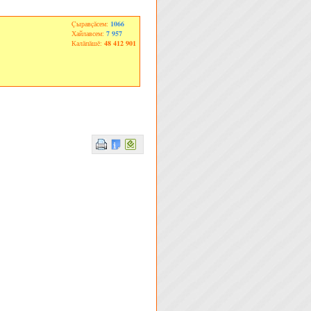
Çыравçăсем:
1066
Хайлавсем:
7 957
Калăпăшĕ:
48 412 901