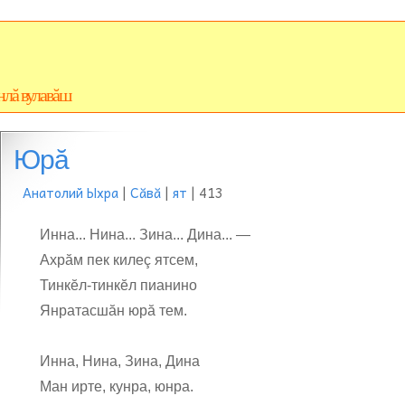
нлă вулавăш
Юрă
Анатолий Ыхра
|
Сăвă
|
ят
| 413
Инна... Нина... Зина... Дина... —
Ахрăм пек килеç ятсем,
Тинкĕл-тинкĕл пианино
Янратасшăн юрă тем.
Инна, Нина, Зина, Дина
Ман ирте, кунра, юнра.