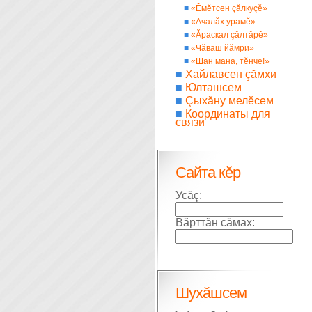
■
«Ĕмĕтсен çăлкуçĕ»
■
«Ачалăх урамĕ»
■
«Ăраскал çăлтăрĕ»
■
«Чăваш йăмри»
■
«Шан мана, тĕнче!»
■
Хайлавсен çăмхи
■
Юлташсем
■
Çыхăну мелĕсем
■
Координаты для
связи
Сайта кĕр
Усăç:
Вăрттăн сăмах:
Шухăшсем