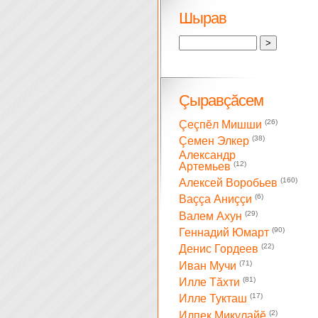
Шырав
Çыравçăсем
(26)
Çеçпĕл Мишши
(38)
Çемен Элкер
Александр
(12)
Артемьев
(160)
Алексей Воробьев
(6)
Ваççа Аниççи
(29)
Валем Ахун
(90)
Геннадий Юмарт
(22)
Денис Гордеев
(71)
Иван Мучи
(81)
Илле Тăхти
(17)
Илле Тукташ
(2)
Илпек Микулайĕ