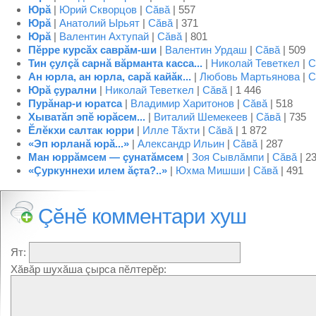
Юрă
|
Юрий Скворцов
|
Сăвă
| 557
Юрă
|
Анатолий Ырьят
|
Сăвă
| 371
Юрă
|
Валентин Ахтупай
|
Сăвă
| 801
Пĕрре курсăх саврăм-ши
|
Валентин Урдаш
|
Сăвă
| 509
Тин çулçă сарнă вăрманта касса...
|
Николай Теветкел
|
С
Ан юрла, ан юрла, сарă кайăк...
|
Любовь Мартьянова
|
С
Юрă çурални
|
Николай Теветкел
|
Сăвă
| 1 446
Пурăнар-и юратса
|
Владимир Харитонов
|
Сăвă
| 518
Хыватăп эпĕ юрăсем...
|
Виталий Шемекеев
|
Сăвă
| 735
Ĕлĕкхи салтак юрри
|
Илле Тăхти
|
Сăвă
| 1 872
«Эп юрланă юрă...»
|
Александр Ильин
|
Сăвă
| 287
Ман юррăмсем — çунатăмсем
|
Зоя Сывлăмпи
|
Сăвă
| 2
«Çуркуннехи илем ăçта?..»
|
Юхма Мишши
|
Сăвă
| 491
Çĕнĕ комментари хуш
Ят:
Хăвăр шухăша çырса пĕлтерĕр: