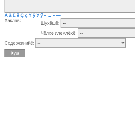
Ă
ă
Ĕ
ĕ
Ç
ç
Ÿ
ÿ
Ӳ
ӳ
« ... »
—
Хаклав:
Шухăшĕ:
Чĕлхе илемлĕхĕ:
Содержанийĕ: