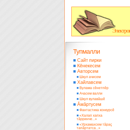
Электро
Тупмалли
■
Сайт пирки
■
Кĕнекесем
■
Авторсем
■
Шкул ачисем
■
Хайлавсем
■
Вулама сĕнетпĕр
■
Ачасем валли
■
Шкул вулавăшĕ
■
Ăмăртусем
■
Фантастика конкурсĕ
■
«Халап хапха
тăрринче...»
■
«Урхамахсем тăраç
тапăртатса...»