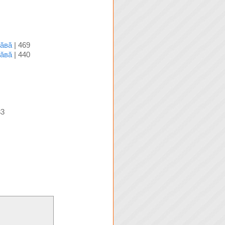
ăвă
| 469
ăвă
| 440
33