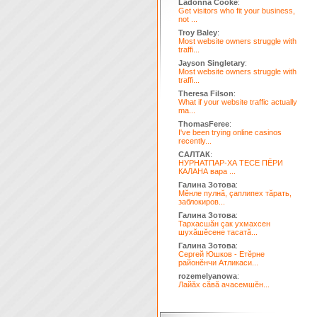
Ladonna Cooke
:
Get visitors who fit your business,
not ...
Troy Baley
:
Most website owners struggle with
traffi...
Jayson Singletary
:
Most website owners struggle with
traffi...
Theresa Filson
:
What if your website traffic actually
ma...
ThomasFeree
:
I've been trying online casinos
recently...
САЛТАК
:
НУРНАТПАР-ХА ТЕСЕ ПЁРИ
КАЛАНА вара ...
Галина Зотова
:
Мĕнле пулнă, çаплипех тăрать,
заблокиров...
Галина Зотова
:
Тархасшăн çак ухмахсен
шухăшĕсене тасатă...
Галина Зотова
:
Сергей Юшков - Етĕрне
районĕнчи Атликаси...
rozemelyanowa
:
Лайăх сăвă ачасемшĕн...