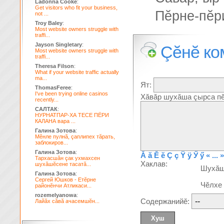
Ladonna Cooke
:
Get visitors who fit your business,
Пĕрне-пĕр
not ...
Troy Baley
:
Most website owners struggle with
traffi...
Jayson Singletary
:
Çĕнĕ ко
Most website owners struggle with
traffi...
Theresa Filson
:
What if your website traffic actually
ma...
Ят:
ThomasFeree
:
I've been trying online casinos
Хăвăр шухăша çырса пĕ
recently...
САЛТАК
:
НУРНАТПАР-ХА ТЕСЕ ПЁРИ
КАЛАНА вара ...
Галина Зотова
:
Мĕнле пулнă, çаплипех тăрать,
заблокиров...
Галина Зотова
:
Ă
ă
Ĕ
ĕ
Ç
ç
Ÿ
ÿ
Ӳ
ӳ
« ... »
Тархасшăн çак ухмахсен
Хаклав:
шухăшĕсене тасатă...
Шухă
Галина Зотова
:
Сергей Юшков - Етĕрне
Чĕлхе
районĕнчи Атликаси...
rozemelyanowa
:
Содержанийĕ:
Лайăх сăвă ачасемшĕн...