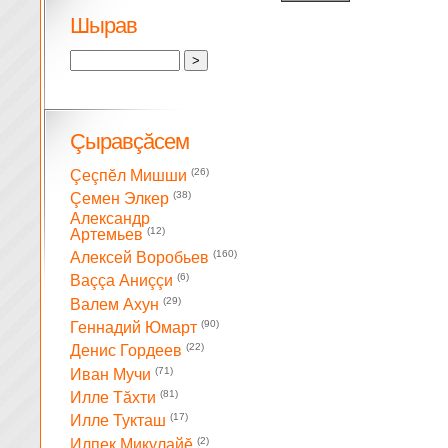
Шырав
Çыравçăсем
(26)
Çеçпĕл Мишши
(38)
Çемен Элкер
Александр
(12)
Артемьев
(160)
Алексей Воробьев
(6)
Ваççа Аниççи
(29)
Валем Ахун
(90)
Геннадий Юмарт
(22)
Денис Гордеев
(71)
Иван Мучи
(81)
Илле Тăхти
(17)
Илле Тукташ
(2)
Илпек Микулайĕ