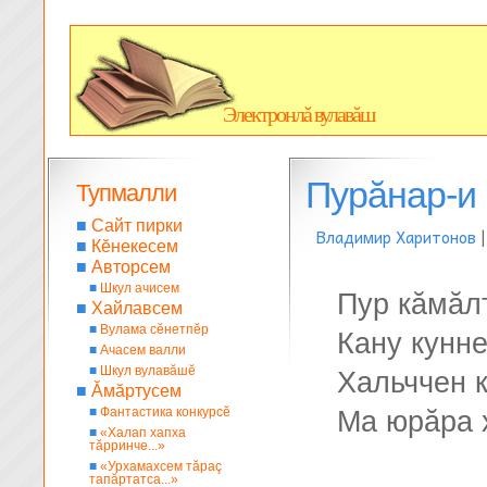
Электронлă вулавăш
Пурăнар-и
Тупмалли
■
Сайт пирки
Владимир Харитонов
■
Кĕнекесем
■
Авторсем
■
Шкул ачисем
Пур кăмăлт
■
Хайлавсем
■
Вулама сĕнетпĕр
Кану кунне
■
Ачасем валли
■
Шкул вулавăшĕ
Хальччен 
■
Ăмăртусем
■
Фантастика конкурсĕ
Ма юрăра 
■
«Халап хапха
тăрринче...»
■
«Урхамахсем тăраç
тапăртатса...»