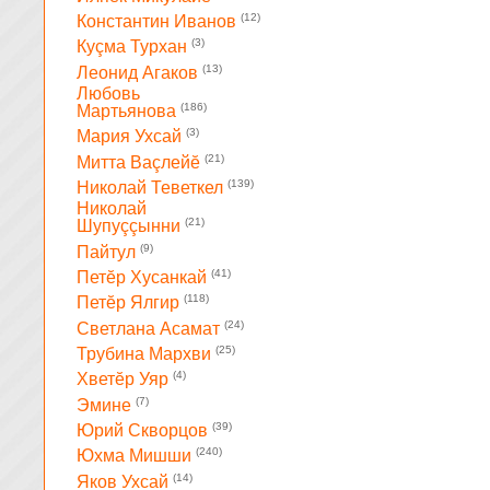
(12)
Константин Иванов
(3)
Куçма Турхан
(13)
Леонид Агаков
Любовь
(186)
Мартьянова
(3)
Мария Ухсай
(21)
Митта Ваçлейĕ
(139)
Николай Теветкел
Николай
(21)
Шупуççынни
(9)
Пайтул
(41)
Петĕр Хусанкай
(118)
Петĕр Ялгир
(24)
Светлана Асамат
(25)
Трубина Мархви
(4)
Хветĕр Уяр
(7)
Эмине
(39)
Юрий Скворцов
(240)
Юхма Мишши
(14)
Яков Ухсай