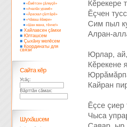
Кĕрекере т
■
«Ĕмĕтсен çăлкуçĕ»
■
«Ачалăх урамĕ»
Ĕçчен тус
■
«Ăраскал çăлтăрĕ»
■
«Чăваш йăмри»
Сим пыл ку
■
«Шан мана, тĕнче!»
■
Хайлавсен çăмхи
Алран-алл
■
Юлташсем
■
Çыхăну мелĕсем
■
Координаты для
связи
Юрлар, ай,
Кĕрекене я
Сайта кĕр
Юррăмăрпа
Усăç:
Кайран пир
Вăрттăн сăмах:
Ĕçсе çиер 
Чыса упрар
Шухăшсем
Савар, ыр