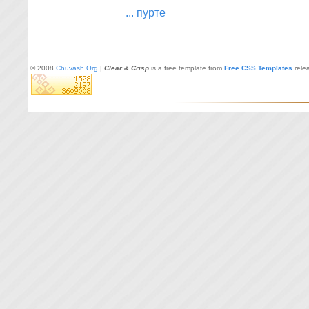
... пурте
© 2008
Chuvash.Org
|
Clear & Crisp
is a free template from
Free CSS Templates
rele