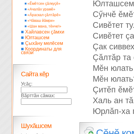
Юлташсем 
■
«Ĕмĕтсен çăлкуçĕ»
■
«Ачалăх урамĕ»
Сӳнчĕ ĕмĕ
■
«Ăраскал çăлтăрĕ»
■
«Чăваш йăмри»
Сивĕтет ту
■
«Шан мана, тĕнче!»
■
Хайлавсен çăмхи
Сивĕтет çа
■
Юлташсем
■
Çыхăну мелĕсем
Çак сиввех
■
Координаты для
связи
Çăлтăр та 
Мĕн юлать
Сайта кĕр
Мĕн юлать
Усăç:
Çитĕп ĕмĕ
Вăрттăн сăмах:
Халь ан тă
Юрлăп-ха п
Шухăшсем
Çĕнĕ ко