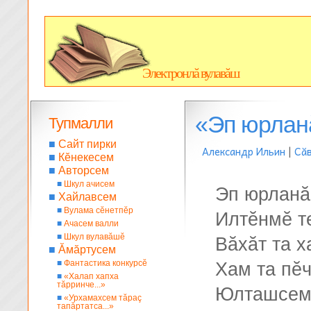
Электронлă вулавăш
«Эп юрланă
Тупмалли
■
Сайт пирки
Александр Ильин
|
Сă
■
Кĕнекесем
■
Авторсем
■
Шкул ачисем
Эп юрланă
■
Хайлавсем
■
Вулама сĕнетпĕр
Илтĕнмĕ т
■
Ачасем валли
■
Шкул вулавăшĕ
Вăхăт та х
■
Ăмăртусем
■
Фантастика конкурсĕ
Хам та пĕч
■
«Халап хапха
тăрринче...»
Юлташсем 
■
«Урхамахсем тăраç
тапăртатса...»