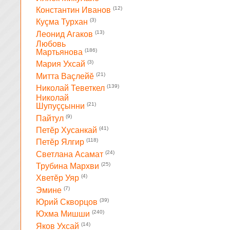
(12)
Константин Иванов
(3)
Куçма Турхан
(13)
Леонид Агаков
Любовь
(186)
Мартьянова
(3)
Мария Ухсай
(21)
Митта Ваçлейĕ
(139)
Николай Теветкел
Николай
(21)
Шупуççынни
(9)
Пайтул
(41)
Петĕр Хусанкай
(118)
Петĕр Ялгир
(24)
Светлана Асамат
(25)
Трубина Мархви
(4)
Хветĕр Уяр
(7)
Эмине
(39)
Юрий Скворцов
(240)
Юхма Мишши
(14)
Яков Ухсай