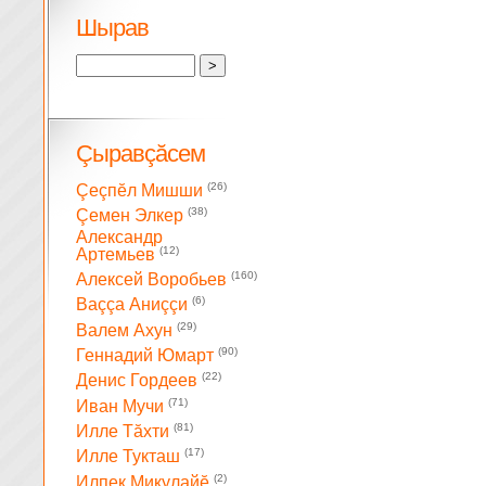
Шырав
Çыравçăсем
(26)
Çеçпĕл Мишши
(38)
Çемен Элкер
Александр
(12)
Артемьев
(160)
Алексей Воробьев
(6)
Ваççа Аниççи
(29)
Валем Ахун
(90)
Геннадий Юмарт
(22)
Денис Гордеев
(71)
Иван Мучи
(81)
Илле Тăхти
(17)
Илле Тукташ
(2)
Илпек Микулайĕ