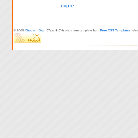
... пурте
© 2008
Chuvash.Org
|
Clear & Crisp
is a free template from
Free CSS Templates
rele