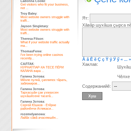
Ladonna Cooke
:
Get visitors who fit your business,
not ...
Troy Baley
:
Most website owners struggle with
Ят:
traffi...
Хăвăр шухăша çырса пĕ
Jayson Singletary
:
Most website owners struggle with
traffi...
Theresa Filson
:
What if your website traffic actually
ma...
ThomasFeree
:
I've been trying online casinos
recently...
Ă
ă
Ĕ
ĕ
Ç
ç
Ÿ
ÿ
Ӳ
ӳ
« ... »
Хаклав:
САЛТАК
:
Шухă
НУРНАТПАР-ХА ТЕСЕ ПЁРИ
КАЛАНА вара ...
Чĕлхе
Галина Зотова
:
Мĕнле пулнă, çаплипех тăрать,
заблокиров...
Содержанийĕ:
Галина Зотова
:
Тархасшăн çак ухмахсен
шухăшĕсене тасатă...
Галина Зотова
:
Сергей Юшков - Етĕрне
районĕнчи Атликаси...
rozemelyanowa
:
Лайăх сăвă ачасемшĕн...