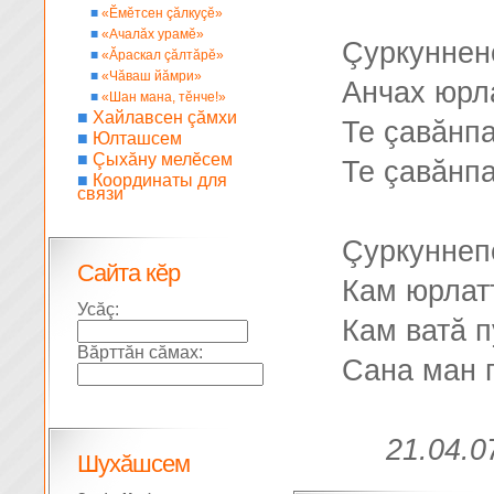
■
«Ĕмĕтсен çăлкуçĕ»
■
«Ачалăх урамĕ»
Çуркуннене
■
«Ăраскал çăлтăрĕ»
■
«Чăваш йăмри»
Анчах юрл
■
«Шан мана, тĕнче!»
■
Хайлавсен çăмхи
Те çавăнп
■
Юлташсем
■
Çыхăну мелĕсем
Те çавăнпа
■
Координаты для
связи
Çуркуннеп
Сайта кĕр
Кам юрлат
Усăç:
Кам ватă п
Вăрттăн сăмах:
Сана ман п
21.04.0
Шухăшсем