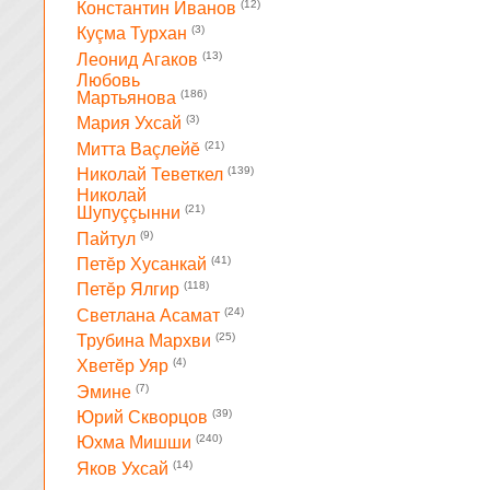
(12)
Константин Иванов
(3)
Куçма Турхан
(13)
Леонид Агаков
Любовь
(186)
Мартьянова
(3)
Мария Ухсай
(21)
Митта Ваçлейĕ
(139)
Николай Теветкел
Николай
(21)
Шупуççынни
(9)
Пайтул
(41)
Петĕр Хусанкай
(118)
Петĕр Ялгир
(24)
Светлана Асамат
(25)
Трубина Мархви
(4)
Хветĕр Уяр
(7)
Эмине
(39)
Юрий Скворцов
(240)
Юхма Мишши
(14)
Яков Ухсай