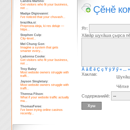
Candra Martino
:
Get visitors who fit your business,
Çĕнĕ ко
not ...
Madge Digiovanni
:
I've noticed that your chuvash...
brazilka.si
:
Preprosta ideja, ki res deluje —
Ят:
https...
Хăвăр шухăша çырса пĕ
Stephen Culp
:
City-level...
Mel Chung Gon
:
Imagine a system that gets
smarter every...
Ladonna Cooke
:
Get visitors who fit your business,
not ...
Ă
ă
Ĕ
ĕ
Ç
ç
Ÿ
ÿ
Ӳ
ӳ
« ... »
Troy Baley
:
Most website owners struggle with
Хаклав:
traffi...
Шухă
Jayson Singletary
:
Most website owners struggle with
Чĕлхе
traffi...
Theresa Filson
:
Содержанийĕ:
What if your website traffic actually
ma...
ThomasFeree
:
I've been trying online casinos
recently...