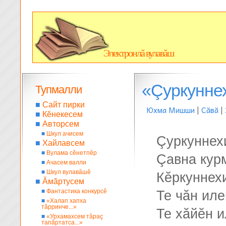
Электронлă вулавăш
«Çуркуннех
Тупмалли
■
Сайт пирки
Юхма Мишши
|
Сăвă
|
■
Кĕнекесем
■
Авторсем
■
Шкул ачисем
Çуркуннех
■
Хайлавсем
■
Вулама сĕнетпĕр
Çавна кур
■
Ачасем валли
■
Шкул вулавăшĕ
Кĕркуннехи
■
Ăмăртусем
■
Фантастика конкурсĕ
Те чăн иле
■
«Халап хапха
тăрринче...»
Те хăйĕн 
■
«Урхамахсем тăраç
тапăртатса...»