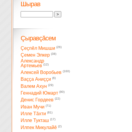
Шырав
Çыравçăсем
(26)
Çеçпĕл Мишши
(38)
Çемен Элкер
Александр
(12)
Артемьев
(160)
Алексей Воробьев
(6)
Ваççа Аниççи
(29)
Валем Ахун
(90)
Геннадий Юмарт
(22)
Денис Гордеев
(71)
Иван Мучи
(81)
Илле Тăхти
(17)
Илле Тукташ
(2)
Илпек Микулайĕ