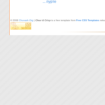
... пурте
© 2008
Chuvash.Org
|
Clear & Crisp
is a free template from
Free CSS Templates
rele