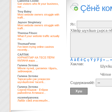
Ladonna Cooke
:
Get visitors who fit your business,
Çĕнĕ ко
not ...
Troy Baley
:
Most website owners struggle with
traffi...
Jayson Singletary
:
Ят:
Most website owners struggle with
traffi...
Хăвăр шухăша çырса пĕ
Theresa Filson
:
What if your website traffic actually
ma...
ThomasFeree
:
I've been trying online casinos
recently...
САЛТАК
:
НУРНАТПАР-ХА ТЕСЕ ПЁРИ
Ă
ă
Ĕ
ĕ
Ç
ç
Ÿ
ÿ
Ӳ
ӳ
« ... »
КАЛАНА вара ...
Хаклав:
Галина Зотова
:
Шухă
Мĕнле пулнă, çаплипех тăрать,
заблокиров...
Чĕлхе
Галина Зотова
:
Тархасшăн çак ухмахсен
шухăшĕсене тасатă...
Содержанийĕ:
Галина Зотова
:
Сергей Юшков - Етĕрне
районĕнчи Атликаси...
rozemelyanowa
:
Лайăх сăвă ачасемшĕн...