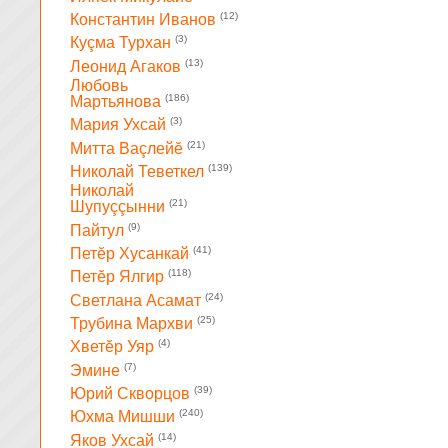
(12)
Константин Иванов
(3)
Куçма Турхан
(13)
Леонид Агаков
Любовь
(186)
Мартьянова
(3)
Мария Ухсай
(21)
Митта Ваçлейĕ
(139)
Николай Теветкел
Николай
(21)
Шупуççынни
(9)
Пайтул
(41)
Петĕр Хусанкай
(118)
Петĕр Ялгир
(24)
Светлана Асамат
(25)
Трубина Мархви
(4)
Хветĕр Уяр
(7)
Эмине
(39)
Юрий Скворцов
(240)
Юхма Мишши
(14)
Яков Ухсай