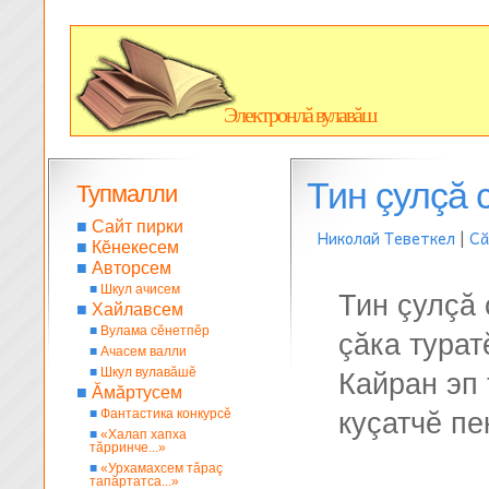
Электронлă вулавăш
Тин çулçă 
Тупмалли
■
Сайт пирки
Николай Теветкел
|
Сă
■
Кĕнекесем
■
Авторсем
■
Шкул ачисем
Тин çулçă 
■
Хайлавсем
■
Вулама сĕнетпĕр
çăка турат
■
Ачасем валли
■
Шкул вулавăшĕ
Кайран эп
■
Ăмăртусем
■
Фантастика конкурсĕ
куçатчĕ пе
■
«Халап хапха
тăрринче...»
■
«Урхамахсем тăраç
тапăртатса...»