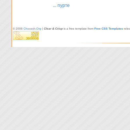
... пурте
© 2008
Chuvash.Org
|
Clear & Crisp
is a free template from
Free CSS Templates
rele