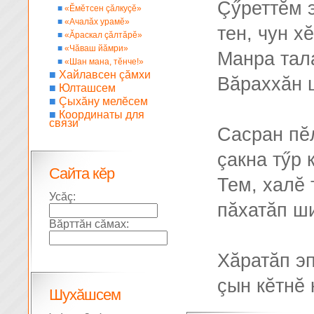
Çӳреттĕм 
■
«Ĕмĕтсен çăлкуçĕ»
■
«Ачалăх урамĕ»
тен, чун х
■
«Ăраскал çăлтăрĕ»
■
«Чăваш йăмри»
Манра тал
■
«Шан мана, тĕнче!»
■
Хайлавсен çăмхи
Вăраххăн ш
■
Юлташсем
■
Çыхăну мелĕсем
■
Координаты для
связи
Сасран пĕ
çакна тӳр 
Сайта кĕр
Тем, халĕ 
Усăç:
пăхатăп ши
Вăрттăн сăмах:
Хăратăп эп
çын кĕтнĕ
Шухăшсем