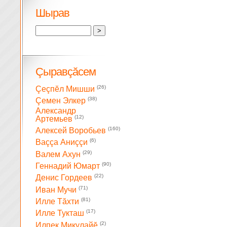
Шырав
Çыравçăсем
(26)
Çеçпĕл Мишши
(38)
Çемен Элкер
Александр
(12)
Артемьев
(160)
Алексей Воробьев
(6)
Ваççа Аниççи
(29)
Валем Ахун
(90)
Геннадий Юмарт
(22)
Денис Гордеев
(71)
Иван Мучи
(81)
Илле Тăхти
(17)
Илле Тукташ
(2)
Илпек Микулайĕ