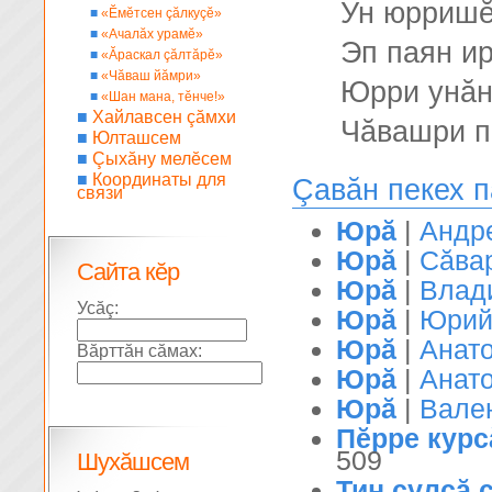
Ун юрришĕ
■
«Ĕмĕтсен çăлкуçĕ»
■
«Ачалăх урамĕ»
Эп паян ир
■
«Ăраскал çăлтăрĕ»
■
«Чăваш йăмри»
Юрри унăн
■
«Шан мана, тĕнче!»
■
Хайлавсен çăмхи
Чăвашри п
■
Юлташсем
■
Çыхăну мелĕсем
■
Координаты для
Çавăн пекех 
связи
Юрă
|
Андр
Юрă
|
Сăва
Сайта кĕр
Юрă
|
Влад
Усăç:
Юрă
|
Юрий
Юрă
|
Анат
Вăрттăн сăмах:
Юрă
|
Анат
Юрă
|
Вале
Пĕрре курс
509
Шухăшсем
Тин çулçă с