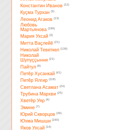
(12)
Константин Иванов
(3)
Куçма Турхан
(13)
Леонид Агаков
Любовь
(186)
Мартьянова
(3)
Мария Ухсай
(21)
Митта Ваçлейĕ
(139)
Николай Теветкел
Николай
(21)
Шупуççынни
(9)
Пайтул
(41)
Петĕр Хусанкай
(118)
Петĕр Ялгир
(24)
Светлана Асамат
(25)
Трубина Мархви
(4)
Хветĕр Уяр
(7)
Эмине
(39)
Юрий Скворцов
(240)
Юхма Мишши
(14)
Яков Ухсай