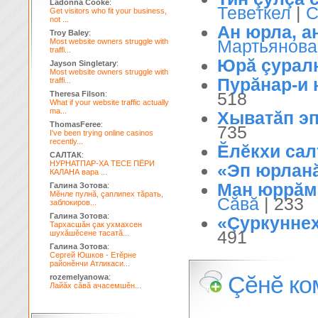
Ladonna Cooke
:
Теветкел
|
С
Get visitors who fit your business,
not ...
Ан юрла, ан
Troy Baley
:
Мартьянова
Most website owners struggle with
traffi...
Юрă çурал
Jayson Singletary
:
Most website owners struggle with
Пурăнар-и 
traffi...
518
Theresa Filson
:
What if your website traffic actually
ma...
Хыватăп эп
ThomasFeree
:
735
I've been trying online casinos
recently...
Ĕлĕкхи сал
САЛТАК
:
НУРНАТПАР-ХА ТЕСЕ ПЁРИ
«Эп юрланă
КАЛАНА вара ...
Ман юррăм
Галина Зотова
:
Мĕнле пулнă, çаплипех тăрать,
Сăвă
| 233
заблокиров...
Галина Зотова
:
«Çуркуннех
Тархасшăн çак ухмахсен
491
шухăшĕсене тасатă...
Галина Зотова
:
Сергей Юшков - Етĕрне
районĕнчи Атликаси...
Çĕнĕ ко
rozemelyanowa
:
Лайăх сăвă ачасемшĕн...