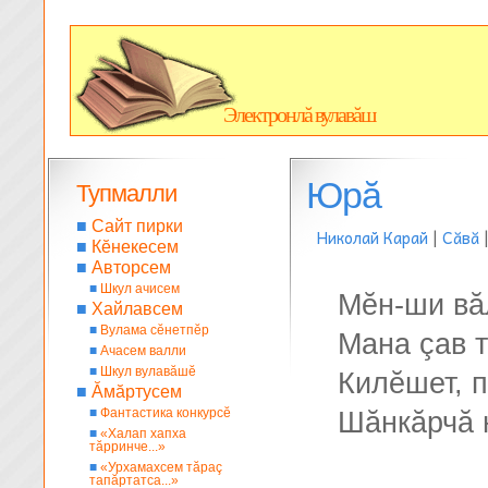
Электронлă вулавăш
Юрă
Тупмалли
■
Сайт пирки
Николай Карай
|
Сăвă
■
Кĕнекесем
■
Авторсем
■
Шкул ачисем
Мĕн-ши вă
■
Хайлавсем
■
Вулама сĕнетпĕр
Мана çав 
■
Ачасем валли
■
Шкул вулавăшĕ
Килĕшет, 
■
Ăмăртусем
■
Фантастика конкурсĕ
Шăнкăрчă 
■
«Халап хапха
тăрринче...»
■
«Урхамахсем тăраç
тапăртатса...»