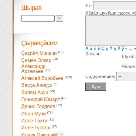
Ят:
Шырав
Хăвăр шухăша çырса пĕ
Çыравçăсем
Ă
ă
Ĕ
ĕ
Ç
ç
Ÿ
ÿ
Ӳ
ӳ
« ... »
(26)
Çеçпĕл Мишши
Хаклав:
Шухă
(38)
Çемен Элкер
Александр
Чĕлхе
(12)
Артемьев
Содержанийĕ:
(160)
Алексей Воробьев
(6)
Ваççа Аниççи
(29)
Валем Ахун
(90)
Геннадий Юмарт
(22)
Денис Гордеев
(71)
Иван Мучи
(81)
Илле Тăхти
(17)
Илле Тукташ
(2)
Илпек Микулайĕ