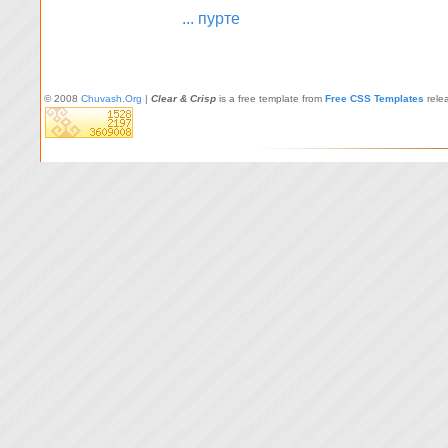
... пурте
© 2008
Chuvash.Org
|
Clear & Crisp
is a free template from
Free CSS Templates
rele