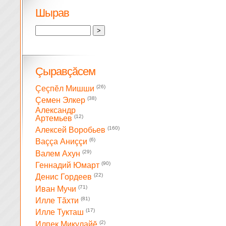
Шырав
Çыравçăсем
(26)
Çеçпĕл Мишши
(38)
Çемен Элкер
Александр
(12)
Артемьев
(160)
Алексей Воробьев
(6)
Ваççа Аниççи
(29)
Валем Ахун
(90)
Геннадий Юмарт
(22)
Денис Гордеев
(71)
Иван Мучи
(81)
Илле Тăхти
(17)
Илле Тукташ
(2)
Илпек Микулайĕ