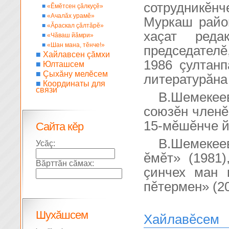
сотрудникĕн
■
«Ĕмĕтсен çăлкуçĕ»
■
«Ачалăх урамĕ»
Муркаш район
■
«Ăраскал çăлтăрĕ»
хаçат реда
■
«Чăваш йăмри»
■
«Шан мана, тĕнче!»
председателĕ
■
Хайлавсен çăмхи
1986 çултан
■
Юлташсем
■
Çыхăну мелĕсем
литературăна
■
Координаты для
связи
В.Шемекее
союзĕн членĕ
15-мĕшĕнче й
Сайта кĕр
В.Шемекее
Усăç:
ĕмĕт» (1981)
Вăрттăн сăмах:
çинчех ман 
пĕтермен» (20
Шухăшсем
Хайлавĕсем