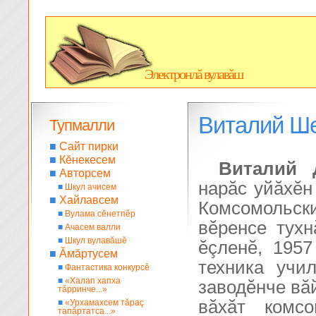
Электронлă вулавăш
Виталий Ш
Тупмалли
■
Сайт пирки
■
Кĕнекесем
Виталий 
■
Авторсем
нарăс уйăхĕн
■
Шкул ачисем
■
Хайлавсем
Комсомольск
■
Вулама сĕнетпĕр
вĕренсе тухн
■
Ачасем валли
■
Шкул вулавăшĕ
ĕçленĕ, 195
■
Ăмăртусем
техника учи
■
Фантастика конкурсĕ
■
«Халап хапха
заводĕнче вă
тăрринче...»
вăхăт комс
■
«Урхамахсем тăраç
тапăртатса...»