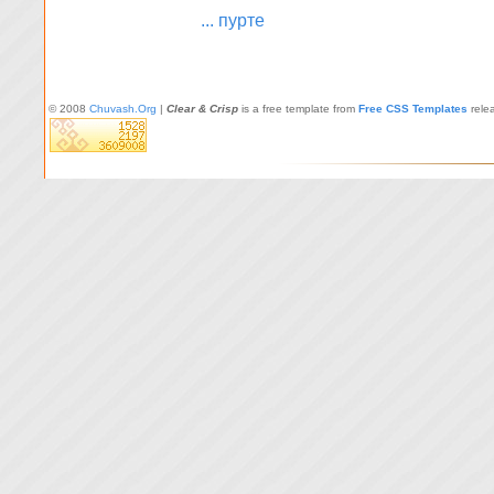
... пурте
© 2008
Chuvash.Org
|
Clear & Crisp
is a free template from
Free CSS Templates
rele