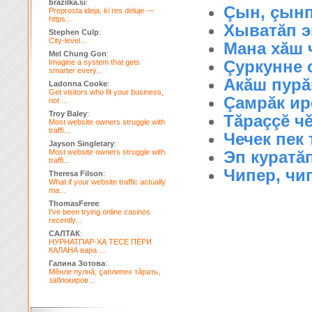
brazilka.si
:
Çын, çынпа
Preprosta ideja, ki res deluje —
https...
Хыватăп э
Stephen Culp
:
City-level...
Мана хăш ч
Mel Chung Gon
:
Çуркунне с
Imagine a system that gets
smarter every...
Акăш пурă
Ladonna Cooke
:
Get visitors who fit your business,
Çамрăк ирĕ
not ...
Troy Baley
:
Тăраççĕ чĕ
Most website owners struggle with
traffi...
Чечек пек 
Jayson Singletary
:
Most website owners struggle with
Эп куратăп
traffi...
Чипер, чип
Theresa Filson
:
What if your website traffic actually
ma...
ThomasFeree
:
I've been trying online casinos
recently...
САЛТАК
:
НУРНАТПАР-ХА ТЕСЕ ПЁРИ
КАЛАНА вара ...
Галина Зотова
:
Мĕнле пулнă, çаплипех тăрать,
заблокиров...