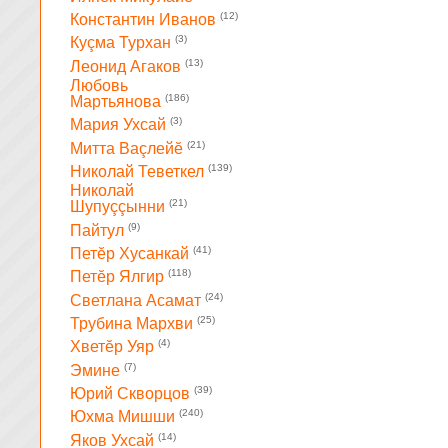
(12)
Константин Иванов
(3)
Куçма Турхан
(13)
Леонид Агаков
Любовь
(186)
Мартьянова
(3)
Мария Ухсай
(21)
Митта Ваçлейĕ
(139)
Николай Теветкел
Николай
(21)
Шупуççынни
(9)
Пайтул
(41)
Петĕр Хусанкай
(118)
Петĕр Ялгир
(24)
Светлана Асамат
(25)
Трубина Мархви
(4)
Хветĕр Уяр
(7)
Эмине
(39)
Юрий Скворцов
(240)
Юхма Мишши
(14)
Яков Ухсай