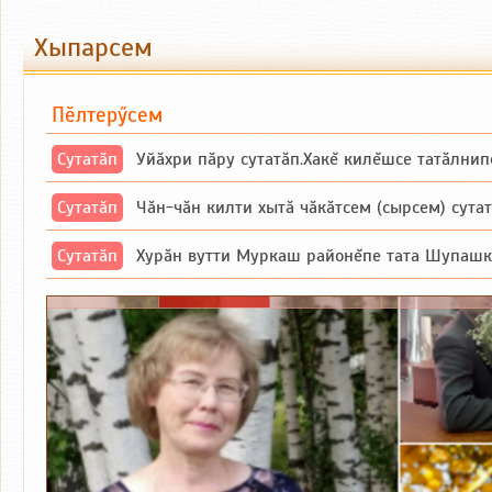
Хыпарсем
Пӗлтерӳсем
Сутатӑп
Уйăхри пăру сутатăп.Хакĕ килĕшсе татăлнип
Сутатӑп
Чăн-чăн килти хытă чăкăтсем (сырсем) сутатпăр. Вĕсене мăн пыршă (вырă
Сутатӑп
Хурăн вутти Муркаш районĕпе тата Шупашкар районĕнчи Ишлей тăрăхĕпе 