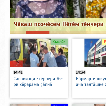
Сывлӑх
14:41
14:34
Санавиаци Етӗрнери 76-
Вӑрмарти шку
ри хӗрарӑма ҫӑлнӑ
ача тантӑшне 