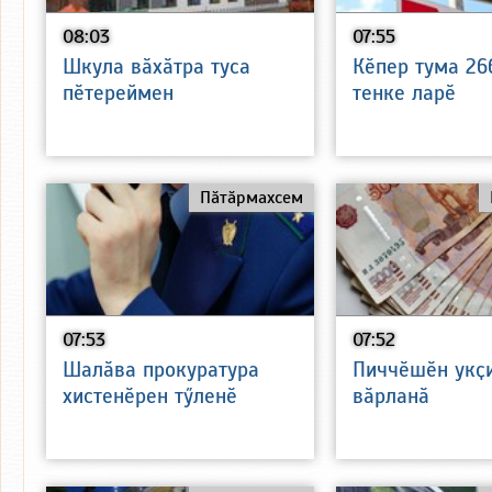
08:03
07:55
Шкула вӑхӑтра туса
Кӗпер тума 26
пӗтереймен
тенке ларӗ
Пӑтӑрмахсем
07:53
07:52
Шалӑва прокуратура
Пиччӗшӗн укҫ
хистенӗрен тӳленӗ
вӑрланӑ