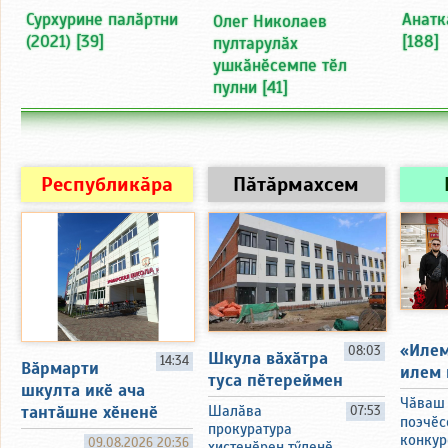
Сурхурине палӑртни
Анатк
Олег Николаев
(2021)
[39]
[188]
пултарулӑх
ушкӑнӗсемпе тӗл
пулни
[41]
Республикӑра
Пӑтӑрмахсем
«Илем
08:03
Шкула вӑхӑтра
14:34
Вӑрмарти
илем 
туса пӗтереймен
шкулта икӗ ача
Чӑваш
тантӑшне хӗненӗ
Шалӑва
07:53
поэчӗс
прокуратура
конкур
09.08.2026 20:36
хистенӗрен тӳленӗ