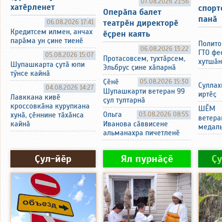
07.08.2026 21:56
хатӗрленет
спорт
Оперӑпа балет
панӑ
театрӗн директорӗ
06.08.2026 17:41
Кредитсем илмен, анчах
ӗҫрен каять
парӑма ун ҫине тиенӗ
Полито
06.08.2026 13:22
ГТО фе
05.08.2026 15:07
Протасовсем, тухтӑрсем,
хутшӑн
Шупашкарта ҫутӑ юпи
Эльбрус ҫине хӑпарнӑ
тӳнсе кайнӑ
Ҫӗнӗ
05.08.2026 15:30
Суллах
04.08.2026 14:27
Шупашкарти ветеран 99
иртӗҫ
Лавккана кивӗ
ҫул тултарнӑ
кроссовкӑна курупкана
ШӖМ
Ольга
03.08.2026 08:55
хунӑ, ҫӗннине тӑхӑнса
ветера
кайнӑ
Иванова сӑввисене
медаль
альманахра пичетленӗ
Ҫул-йӗр
Ял пурнӑҫӗ
Ҫ