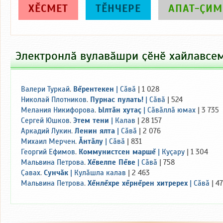
ХӖСМЕТ
ТӖНЧЕРЕ
АПАТ-ҪИМ
Электронлӑ вулавӑшри ҫӗнӗ хайлавсе
Валери Туркай
.
Вĕрентекен
|
Сăвă
| 1 028
Николай Плотников
.
Пурнас пулать!
|
Сăвă
| 524
Мелания Никифорова
.
Ылтăн хутаç
|
Сăвăллă юмах
| 3 735
Сергей Юшков
.
Этем тени
|
Калав
| 28 157
Аркадий Лукин
.
Ленин ялта
|
Сăвă
| 2 076
Михаил Мерчен
.
Ăнтăлу
|
Сăвă
| 831
Георгий Ефимов
.
Коммунистсен маршĕ
|
Куçару
| 1 304
Мальвина Петрова
.
Хĕвелпе Пĕве
|
Сăвă
| 758
Ҫавах
.
Сунчăк
|
Кулăшла калав
| 2 463
Мальвина Петрова
.
Хĕнлĕхре хĕрнĕрен хитререх
|
Сăвă
| 4