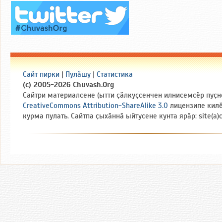
Сайт пирки
|
Пулӑшу
|
Статистика
(c) 2005-2026 Chuvash.Org
Сайтри материалсене (ытти ҫӑлкуҫсенчен илнисемсӗр пуҫн
CreativeCommons Attribution-ShareAlike 3.0
лицензипе кил
курма пулать. Сайтпа ҫыхӑннӑ ыйтусене кунта ярӑр: site(a)