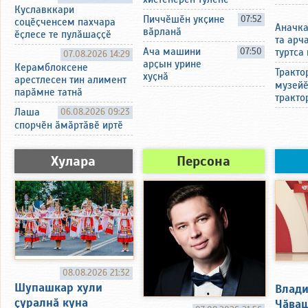
Куславккари
Пиччӗшӗн укҫине
07:52
соцӗҫченсем пахчара
Аначка
вӑрланӑ
ӗҫлесе те пулӑшаҫҫӗ
та арч
Ача машини
07:50
туртса
07.08.2026 14:29
арҫын урине
Керамблоксене
Тракто
хуҫнӑ
арестлесен тин алимент
музейӗ
парӑмне татнӑ
тракто
Лаша
06.08.2026 09:23
спорчӗн ӑмӑртӑвӗ иртӗ
Хулара
Персона
08.08.2026 21:32
Шупашкар хули
Влади
ҫуралнӑ куна
Чӑваш