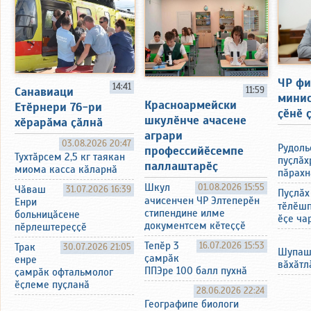
ЧР фи
14:41
11:59
Санавиаци
минис
Красноармейски
Етӗрнери 76-ри
ҫӗнӗ 
шкулӗнче ачасене
хӗрарӑма ҫӑлнӑ
аграри
03.08.2026 20:47
Рудоль
профессийӗсемпе
Тухтӑрсем 2,5 кг таякан
пуҫлӑх
паллаштарӗҫ
миома касса кӑларнӑ
пӑрахн
Шкул
01.08.2026 15:55
Чӑваш
31.07.2026 16:39
Пуҫлӑх
ачисенчен ЧР Элтеперӗн
Енри
тӗлӗшп
стипендине илме
больницӑсене
ӗҫе ча
документсем кӗтеҫҫӗ
пӗрлештереҫҫӗ
Тепӗр 3
16.07.2026 15:53
Трак
30.07.2026 21:05
Шупашк
ҫамрӑк
енре
вӑхӑтл
ППЭре 100 балл пухнӑ
ҫамрӑк офтальмолог
ӗҫлеме пуҫланӑ
28.06.2026 22:24
Географипе биологи