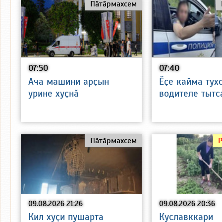
Пӑтӑрмахсем
07:50
07:40
Ача машини арҫын
Ӗҫе кайма тух
урине хуҫнӑ
водителе тытс
Пӑтӑрмахсем
09.08.2026 21:26
09.08.2026 20:36
Кил хуҫи пушарта
Куславккари