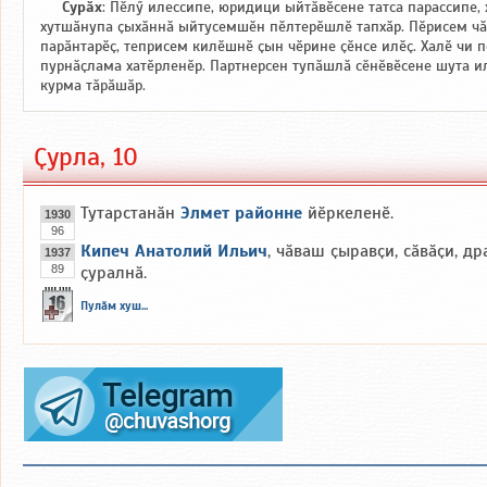
Сурӑх
: Пӗлӳ илессипе, юридици ыйтӑвӗсене татса парассипе, 
хутшӑнупа ҫыхӑннӑ ыйтусемшӗн пӗлтерӗшлӗ тапхӑр. Пӗрисем ч
парӑнтарӗҫ, теприсем килӗшнӗ ҫын чӗрине ҫӗнсе илӗҫ. Халӗ чи 
пурнӑҫлама хатӗрленӗр. Партнерсен тупӑшлӑ сӗнӗвӗсене шута ил
курма тӑрӑшӑр.
Ҫурла, 10
Тутарстанӑн
Элмет районне
йӗркеленӗ.
1930
96
Кипеч Анатолий Ильич
, чӑваш ҫыравҫи, сӑвӑҫи, д
1937
89
ҫуралнӑ.
Пулӑм хуш...