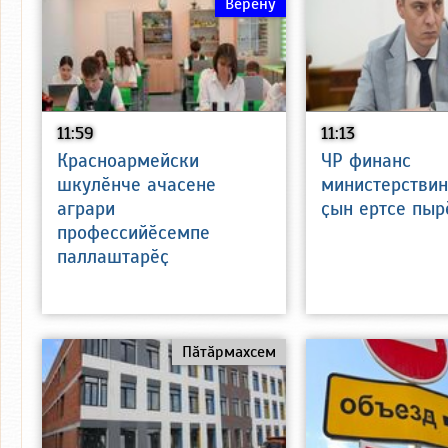
Вӗренӳ
11:59
11:13
Красноармейски
ЧР финанс
шкулӗнче ачасене
министерствин
аграри
ҫын ертсе пыр
профессийӗсемпе
паллаштарӗҫ
Пӑтӑрмахсем