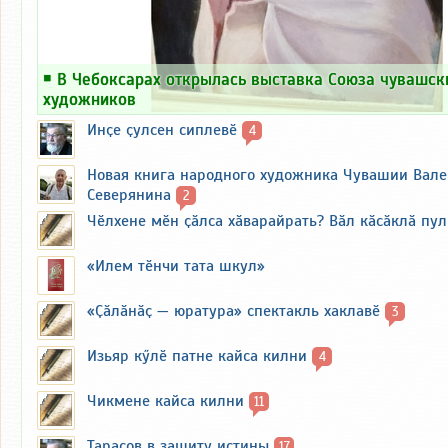
￭
В Чебоксарах открылась выставка Союза чувашск
художников
Инҫе ҫулсен сиплевӗ
4
Новая книга народного художника Чувашии Вал
Северянина
2
Чӗлхене мӗн ҫӑлса хӑварайрать? Вӑл кӑсӑклӑ пу
«Илем тӗнчи тата шкул»
«Ҫӑлӑнӑҫ — юратура» спектакль хаклавӗ
3
Изьяр кӳлӗ патне кайса килни
4
Чикмене кайса килни
11
Тарасов в защиту истины
17