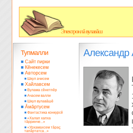
Электронлă вулавăш
Александр 
Тупмалли
■
Сайт пирки
■
Кĕнекесем
■
Авторсем
■
Шкул ачисем
■
Хайлавсем
■
Вулама сĕнетпĕр
■
Ачасем валли
■
Шкул вулавăшĕ
■
Ăмăртусем
■
Фантастика конкурсĕ
■
«Халап хапха
тăрринче...»
■
«Урхамахсем тăраç
тапăртатса...»