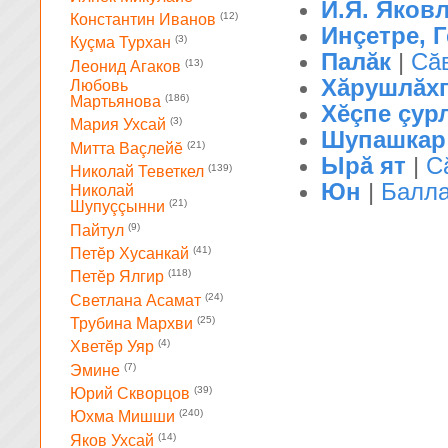
И.Я. Яков
(12)
Константин Иванов
Инçетре, Г
(3)
Куçма Турхан
Палăк
|
Сă
(13)
Леонид Агаков
Хăрушлăхп
Любовь
(186)
Мартьянова
Хĕçпе çур
(3)
Мария Ухсай
Шупашкар
(21)
Митта Ваçлейĕ
Ырă ят
|
С
(139)
Николай Теветкел
Юн
|
Балл
Николай
(21)
Шупуççынни
(9)
Пайтул
(41)
Петĕр Хусанкай
(118)
Петĕр Ялгир
(24)
Светлана Асамат
(25)
Трубина Мархви
(4)
Хветĕр Уяр
(7)
Эмине
(39)
Юрий Скворцов
(240)
Юхма Мишши
(14)
Яков Ухсай