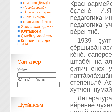
Красноармейс
■
«Ĕмĕтсен çăлкуçĕ»
■
«Ачалăх урамĕ»
ĕçленĕ. И.
■
«Ăраскал çăлтăрĕ»
педагогика и
■
«Чăваш йăмри»
■
«Шан мана, тĕнче!»
педагогика у
■
Хайлавсен çăмхи
вĕрентнĕ.
■
Юлташсем
■
Çыхăну мелĕсем
1939 çул
■
Координаты для
связи
çĕршывăн асл
кĕнĕ, саперс
штабĕн начал
Сайта кĕр
çитичченех у
Усăç:
паттăрлăхшăн
Вăрттăн сăмах:
степеньлĕ Ас
хутчен, нума
Литература
вĕреннĕ чухн
Шухăшсем