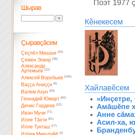
Поэт 1977 
Шырав
Кĕнекесем
Çыравçăсем
(26)
Çеçпĕл Мишши
(38)
Çемен Элкер
Александр
(12)
Артемьев
(160)
Алексей Воробьев
(6)
Ваççа Аниççи
Хайлавĕсем
(29)
Валем Ахун
«Инçетре, 
(90)
Геннадий Юмарт
Амăшĕпе 
(22)
Денис Гордеев
(71)
Иван Мучи
Анне сăма
(81)
Илле Тăхти
Асил-ха, ю
(17)
Илле Тукташ
Бранденбу
(2)
Илпек Микулайĕ