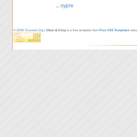
... пурте
© 2008
Chuvash.Org
|
Clear & Crisp
is a free template from
Free CSS Templates
rele