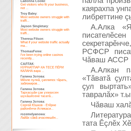
паллă произ
Ladonna Cooke
:
Get visitors who fit your business,
каярахпа унп
not ...
Troy Baley
:
либреттине ç
Most website owners struggle with
traffi...
А.Алка «Я
Jayson Singletary
:
Most website owners struggle with
писателĕсе
traffi...
Theresa Filson
:
секретарĕнче
What if your website traffic actually
ma...
РСФСР писат
ThomasFeree
:
I've been trying online casinos
Чăваш АССР В
recently...
САЛТАК
:
НУРНАТПАР-ХА ТЕСЕ ПЁРИ
А.Алкан п
КАЛАНА вара ...
«Тăватă çулт
Галина Зотова
:
Мĕнле пулнă, çаплипех тăрать,
заблокиров...
çул выртать
Галина Зотова
:
тавралăх» т.ы
Тархасшăн çак ухмахсен
шухăшĕсене тасатă...
Галина Зотова
:
Чăваш халă
Сергей Юшков - Етĕрне
районĕнчи Атликаси...
Литератур
rozemelyanowa
:
Лайăх сăвă ачасемшĕн...
тата Ĕçлĕх Х