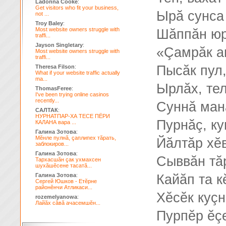
Ladonna Cooke
:
Get visitors who fit your business,
Ырă сунса
not ...
Troy Baley
:
Most website owners struggle with
Шăппăн юр
traffi...
Jayson Singletary
:
«Çамрăк ан
Most website owners struggle with
traffi...
Пысăк пул,
Theresa Filson
:
What if your website traffic actually
ma...
Ырлăх, тел
ThomasFeree
:
I've been trying online casinos
recently...
Суннă мана
САЛТАК
:
НУРНАТПАР-ХА ТЕСЕ ПЁРИ
Пурнăç, ку
КАЛАНА вара ...
Галина Зотова
:
Мĕнле пулнă, çаплипех тăрать,
Йăлтăр хĕв
заблокиров...
Галина Зотова
:
Сыввăн тăр
Тархасшăн çак ухмахсен
шухăшĕсене тасатă...
Галина Зотова
:
Кайăп та 
Сергей Юшков - Етĕрне
районĕнчи Атликаси...
Хĕсĕк куçн
rozemelyanowa
:
Лайăх сăвă ачасемшĕн...
Пурпĕр ĕç