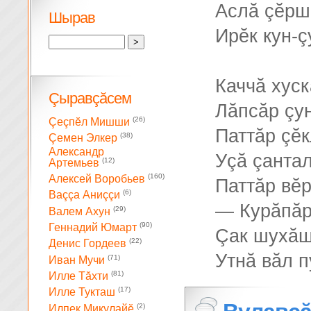
Аслă çĕрш
Шырав
Ирĕк кун-ç
Каччă хуск
Çыравçăсем
Лăпсăр çу
(26)
Çеçпĕл Мишши
Паттăр çĕк
(38)
Çемен Элкер
Александр
Уçă çанта
(12)
Артемьев
(160)
Алексей Воробьев
Паттăр вĕр
(6)
Ваççа Аниççи
— Курăпăр
(29)
Валем Ахун
(90)
Геннадий Юмарт
Çак шухăш
(22)
Денис Гордеев
Утнă вăл 
(71)
Иван Мучи
(81)
Илле Тăхти
(17)
Илле Тукташ
(2)
Илпек Микулайĕ