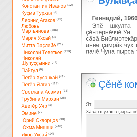
Вулавçă
(12)
Константин Иванов
(3)
Куçма Турхан
Геннадий, 196
(13)
Леонид Агаков
Эпĕ шкулта 
Любовь
(186)
Мартьянова
çĕнтернĕччĕ.У
сăвă.Библиотекăр
(3)
Мария Ухсай
анне çамрăк чух
(21)
Митта Ваçлейĕ
пачĕ.Чуна пырса 
(139)
Николай Теветкел
Николай
(21)
Шупуççынни
(9)
Пайтул
(41)
Петĕр Хусанкай
Çĕнĕ ко
(118)
Петĕр Ялгир
(24)
Светлана Асамат
(25)
Трубина Мархви
Ят:
(4)
Хветĕр Уяр
Хăвăр шухăша çырса пĕ
(7)
Эмине
(39)
Юрий Скворцов
(240)
Юхма Мишши
(14)
Яков Ухсай