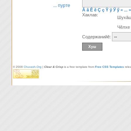
... пурте
Ă
ă
Ĕ
ĕ
Ç
ç
Ÿ
ÿ
Ӳ
ӳ
« ... »
Хаклав:
Шухă
Чĕлхе
Содержанийĕ:
© 2008
Chuvash.Org
|
Clear & Crisp
is a free template from
Free CSS Templates
rele