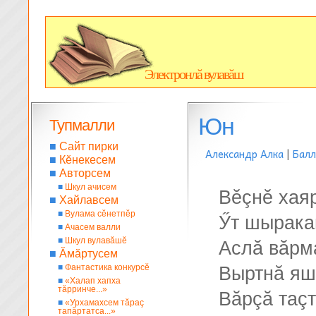
Электронлă вулавăш
Юн
Тупмалли
■
Сайт пирки
Александр Алка
|
Бал
■
Кĕнекесем
■
Авторсем
■
Шкул ачисем
Вĕçнĕ хая
■
Хайлавсем
■
Вулама сĕнетпĕр
Ӳт шырака
■
Ачасем валли
■
Шкул вулавăшĕ
Аслă вăрм
■
Ăмăртусем
■
Фантастика конкурсĕ
Выртнă яш
■
«Халап хапха
тăрринче...»
Вăрçă таçт
■
«Урхамахсем тăраç
тапăртатса...»