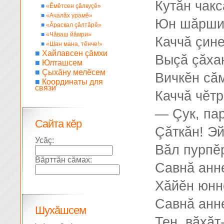
Кутăн чак
■
«Ĕмĕтсен çăлкуçĕ»
■
«Ачалăх урамĕ»
Юн шăршин
■
«Ăраскал çăлтăрĕ»
■
«Чăваш йăмри»
Каччă çине
■
«Шан мана, тĕнче!»
■
Хайлавсен çăмхи
Выçă çăхан
■
Юлташсем
■
Çыхăну мелĕсем
Вичкĕн сă
■
Координаты для
связи
Каччă чĕтр
— Çук, пар
Сайта кĕр
Çăткăн! Эй
Усăç:
Вăл пурпĕр
Вăрттăн сăмах:
Савнă анн
Хăйĕн юнне
Савнă анн
Шухăшсем
Тен, вăхă