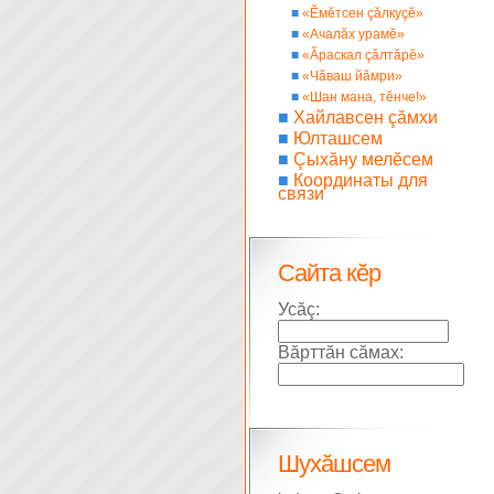
■
«Ĕмĕтсен çăлкуçĕ»
■
«Ачалăх урамĕ»
■
«Ăраскал çăлтăрĕ»
■
«Чăваш йăмри»
■
«Шан мана, тĕнче!»
■
Хайлавсен çăмхи
■
Юлташсем
■
Çыхăну мелĕсем
■
Координаты для
связи
Сайта кĕр
Усăç:
Вăрттăн сăмах:
Шухăшсем