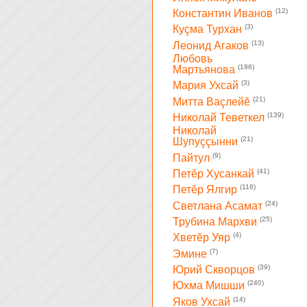
(12)
Константин Иванов
(3)
Куçма Турхан
(13)
Леонид Агаков
Любовь
(186)
Мартьянова
(3)
Мария Ухсай
(21)
Митта Ваçлейĕ
(139)
Николай Теветкел
Николай
(21)
Шупуççынни
(9)
Пайтул
(41)
Петĕр Хусанкай
(118)
Петĕр Ялгир
(24)
Светлана Асамат
(25)
Трубина Мархви
(4)
Хветĕр Уяр
(7)
Эмине
(39)
Юрий Скворцов
(240)
Юхма Мишши
(14)
Яков Ухсай