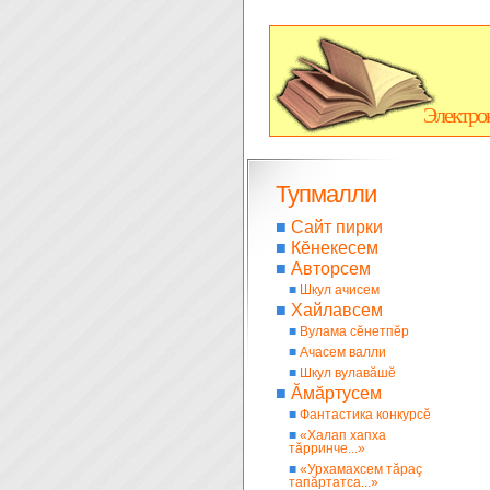
Электро
Тупмалли
■
Сайт пирки
■
Кĕнекесем
■
Авторсем
■
Шкул ачисем
■
Хайлавсем
■
Вулама сĕнетпĕр
■
Ачасем валли
■
Шкул вулавăшĕ
■
Ăмăртусем
■
Фантастика конкурсĕ
■
«Халап хапха
тăрринче...»
■
«Урхамахсем тăраç
тапăртатса...»