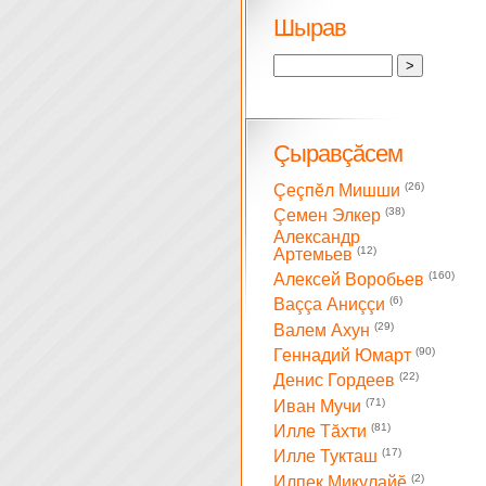
Шырав
Çыравçăсем
(26)
Çеçпĕл Мишши
(38)
Çемен Элкер
Александр
(12)
Артемьев
(160)
Алексей Воробьев
(6)
Ваççа Аниççи
(29)
Валем Ахун
(90)
Геннадий Юмарт
(22)
Денис Гордеев
(71)
Иван Мучи
(81)
Илле Тăхти
(17)
Илле Тукташ
(2)
Илпек Микулайĕ