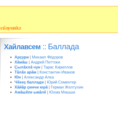
нлă вулавăш
:: Баллада
Хайлавсем
Арçури
|
Михаил Фёдоров
Хăмăш
|
Андрей Петтоки
Çылăхлă чун
|
Тарас Кириллов
Тăлăх арăм
|
Константин Иванов
Юн
|
Александр Алка
Чĕкеç баллади
|
Юрий Сементер
Хăйăр çинчи юрă
|
Герман Желтухин
Амăшĕпе ывăлĕ
|
Юхма Мишши