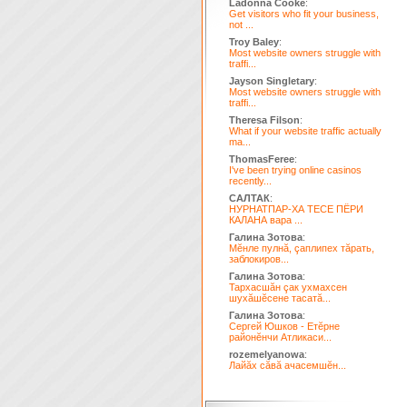
Ladonna Cooke
:
Get visitors who fit your business,
not ...
Troy Baley
:
Most website owners struggle with
traffi...
Jayson Singletary
:
Most website owners struggle with
traffi...
Theresa Filson
:
What if your website traffic actually
ma...
ThomasFeree
:
I've been trying online casinos
recently...
САЛТАК
:
НУРНАТПАР-ХА ТЕСЕ ПЁРИ
КАЛАНА вара ...
Галина Зотова
:
Мĕнле пулнă, çаплипех тăрать,
заблокиров...
Галина Зотова
:
Тархасшăн çак ухмахсен
шухăшĕсене тасатă...
Галина Зотова
:
Сергей Юшков - Етĕрне
районĕнчи Атликаси...
rozemelyanowa
:
Лайăх сăвă ачасемшĕн...