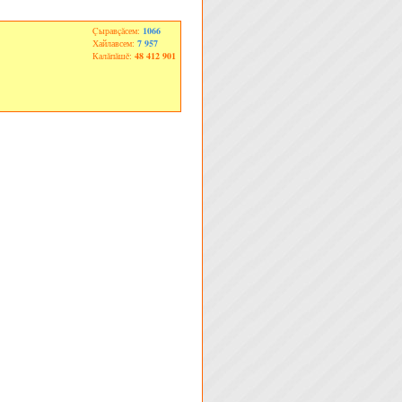
Çыравçăсем:
1066
Хайлавсем:
7 957
Калăпăшĕ:
48 412 901