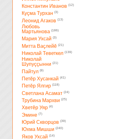
(12)
Константин Иванов
(3)
Куçма Турхан
(13)
Леонид Агаков
Любовь
(186)
Мартьянова
(3)
Мария Ухсай
(21)
Митта Ваçлейĕ
(139)
Николай Теветкел
Николай
(21)
Шупуççынни
(9)
Пайтул
(41)
Петĕр Хусанкай
(118)
Петĕр Ялгир
(24)
Светлана Асамат
(25)
Трубина Мархви
(4)
Хветĕр Уяр
(7)
Эмине
(39)
Юрий Скворцов
(240)
Юхма Мишши
(14)
Яков Ухсай