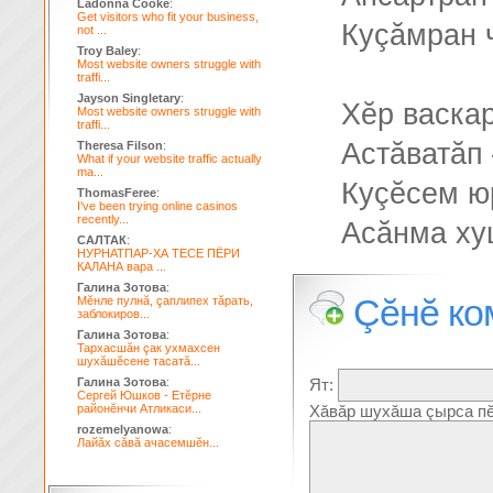
Ladonna Cooke
:
Get visitors who fit your business,
Куçăмран 
not ...
Troy Baley
:
Most website owners struggle with
traffi...
Jayson Singletary
:
Хĕр васкар
Most website owners struggle with
traffi...
Астăватăп
Theresa Filson
:
What if your website traffic actually
ma...
Куçĕсем ю
ThomasFeree
:
I've been trying online casinos
recently...
Асăнма ху
САЛТАК
:
НУРНАТПАР-ХА ТЕСЕ ПЁРИ
КАЛАНА вара ...
Галина Зотова
:
Çĕнĕ ко
Мĕнле пулнă, çаплипех тăрать,
заблокиров...
Галина Зотова
:
Тархасшăн çак ухмахсен
шухăшĕсене тасатă...
Галина Зотова
:
Ят:
Сергей Юшков - Етĕрне
районĕнчи Атликаси...
Хăвăр шухăша çырса пĕ
rozemelyanowa
:
Лайăх сăвă ачасемшĕн...