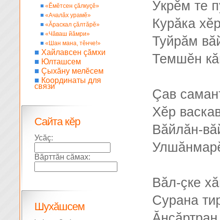
Ӳкрĕм те п
■
«Ĕмĕтсен çăлкуçĕ»
■
«Ачалăх урамĕ»
Курăка хĕ
■
«Ăраскал çăлтăрĕ»
■
«Чăваш йăмри»
Туйрăм вă
■
«Шан мана, тĕнче!»
■
Хайлавсен çăмхи
Темшĕн кă
■
Юлташсем
■
Çыхăну мелĕсем
■
Координаты для
связи
Çав саман
Хĕр васка
Сайта кĕр
Вăйлăн-вă
Усăç:
Улшăнмарĕ
Вăрттăн сăмах:
Вăл-çке х
Сурана ти
Шухăшсем
Ăнсăртран 