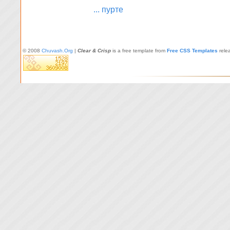
... пурте
© 2008
Chuvash.Org
|
Clear & Crisp
is a free template from
Free CSS Templates
rele