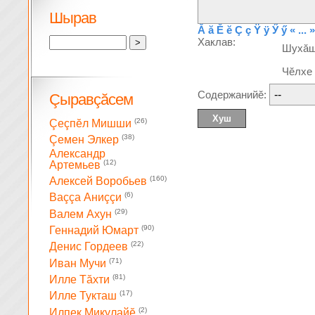
Шырав
Ă
ă
Ĕ
ĕ
Ç
ç
Ÿ
ÿ
Ӳ
ӳ
« ... »
Хаклав:
Шухă
Чĕлхе
Содержанийĕ:
Çыравçăсем
(26)
Çеçпĕл Мишши
(38)
Çемен Элкер
Александр
(12)
Артемьев
(160)
Алексей Воробьев
(6)
Ваççа Аниççи
(29)
Валем Ахун
(90)
Геннадий Юмарт
(22)
Денис Гордеев
(71)
Иван Мучи
(81)
Илле Тăхти
(17)
Илле Тукташ
(2)
Илпек Микулайĕ