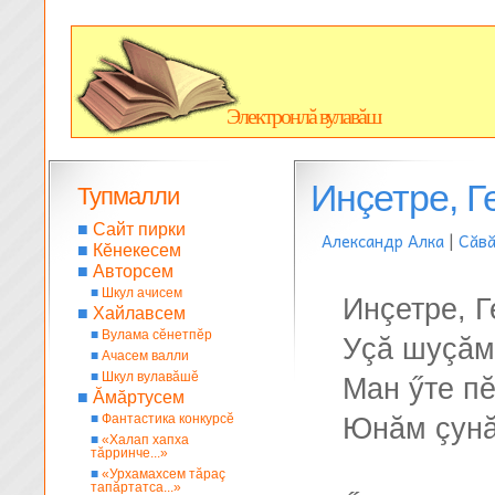
Электронлă вулавăш
Инçетре, Г
Тупмалли
■
Сайт пирки
Александр Алка
|
Сăв
■
Кĕнекесем
■
Авторсем
■
Шкул ачисем
Инçетре, 
■
Хайлавсем
■
Вулама сĕнетпĕр
Уçă шуçăм
■
Ачасем валли
■
Шкул вулавăшĕ
Ман ӳте пĕ
■
Ăмăртусем
■
Фантастика конкурсĕ
Юнăм çунă
■
«Халап хапха
тăрринче...»
■
«Урхамахсем тăраç
тапăртатса...»