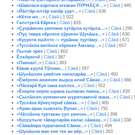
«Шавласа-карласа юхакан ПУРНĂÇА…»
|
Сăвă
| 445
«Йăлтăр-ялтăр капăр çурт…»
|
Сăвă
| 636
«Кĕтсе ил…»
|
Сăвă
| 1 022
Галстуклă Кăркка
|
Сăвă
| 818
«Çухрăмсен çиппине хутăрла-хутăрла…»
|
Сăвă
| 295
«Пуç тавра сĕрлесе çӳрекен Шухăша…»
|
Сăвă
| 630
«Куçунти ешĕлте — пурăнас туртăму…»
|
Сăвă
| 671
«Туслăхпа витĕнсе кĕрекен Ăмсану…»
|
Сăвă
| 657
Пылак эрех
|
Сăвă
| 602
Ĕлкĕресчĕ
|
Сăвă
| 387
«Паянах!..»
|
Сăвă
| 383
Кăвак куçлă Тӳпеме...
|
Сăвă
| 597
«Шухăшсен çивĕтне сапаларăм…»
|
Сăвă
| 450
«Ĕмĕрсен анинчен вырса илнĕ Сăмах...»
|
Сăвă
| 466
«Лăскарĕ Кун сана каллех...»
|
Сăвă
| 552
«Ĕнерпе нерпе ырана сыпакан паяна...»
|
Сăвă
| 839
«Çылăхсен хуппинчен шуратсамччĕ мана…»
|
Сăвă
| 
«Туслăха йӳнеçтернĕ сăмах…»
|
Сăвă
| 405
«Аран-аран сывлать Вучах...»
|
Сăвă
| 792
«Чăтлăхна туртакан çул çинчен...»
|
Сăвă
| 398
«Куççульпе тăварларăм калас сăмаха...»
|
Сăвă
| 338
«Сăввăмра пураланнă Сăмах...»
|
Сăвă
| 494
«Шухăшна ман ене тек ан вĕр...»
|
Сăвă
| 263