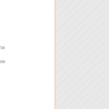
728
550