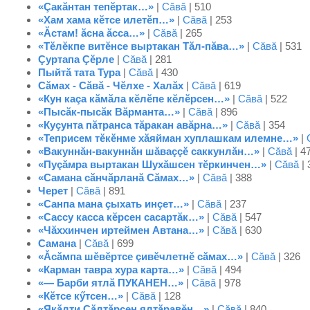
«Çакăнтан тепĕртак…»
|
Сăвă
| 510
«Хам хама кĕтсе илетĕп…»
|
Сăвă
| 253
«Ăстам! ăсна ăсса…»
|
Сăвă
| 265
«Тĕлĕкпе витĕнсе выртакан Тăл-пăва…»
|
Сăвă
| 531
Çуртапа Çĕрле
|
Сăвă
| 281
Пыйтă тата Тура
|
Сăвă
| 430
Сăмах - Сăвă - Чĕлхе - Халăх
|
Сăвă
| 619
«Кун каçа кăмăла кĕлĕпе кĕлĕрсен…»
|
Сăвă
| 522
«Пысăк-пысăк Вăрманта…»
|
Сăвă
| 896
«Куçунта пăтранса тăракан авăрна…»
|
Сăвă
| 354
«Теприсем тĕкĕнме хăяйман хуплашкам илемне…»
|
«Вакуннăн-вакуннăн шăваççĕ саккунлăн…»
|
Сăвă
| 4
«Пуçăмра выртакан Шухăшсен тĕркинчен…»
|
Сăвă
| 
«Самана сăнчăрланă Сăмах…»
|
Сăвă
| 388
Черет
|
Сăвă
| 891
«Санпа мана çыхать инçет…»
|
Сăвă
| 237
«Сассу касса кĕрсен сасартăк…»
|
Сăвă
| 547
«Чăххинчен иртеймен Автана…»
|
Сăвă
| 630
Самана
|
Сăвă
| 699
«Ăсăмпа шĕвĕртсе çивĕчлетнĕ сăмах…»
|
Сăвă
| 326
«Карман тавра хура карта…»
|
Сăвă
| 494
«— Барби ятлă ПУКАНЕН…»
|
Сăвă
| 978
«Кĕтсе кӳтсен…»
|
Сăвă
| 128
«Якăлти Çăлтăрсен ялтăравĕн…»
|
Сăвă
| 840