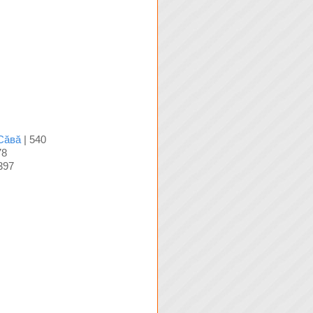
Сăвă
| 540
78
397