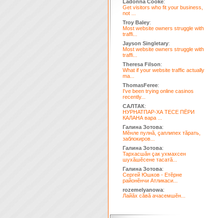
Ladonna Cooke
:
Get visitors who fit your business,
not ...
Troy Baley
:
Most website owners struggle with
traffi...
Jayson Singletary
:
Most website owners struggle with
traffi...
Theresa Filson
:
What if your website traffic actually
ma...
ThomasFeree
:
I've been trying online casinos
recently...
САЛТАК
:
НУРНАТПАР-ХА ТЕСЕ ПЁРИ
КАЛАНА вара ...
Галина Зотова
:
Мĕнле пулнă, çаплипех тăрать,
заблокиров...
Галина Зотова
:
Тархасшăн çак ухмахсен
шухăшĕсене тасатă...
Галина Зотова
:
Сергей Юшков - Етĕрне
районĕнчи Атликаси...
rozemelyanowa
:
Лайăх сăвă ачасемшĕн...