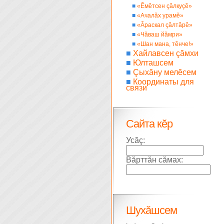
■
«Ĕмĕтсен çăлкуçĕ»
■
«Ачалăх урамĕ»
■
«Ăраскал çăлтăрĕ»
■
«Чăваш йăмри»
■
«Шан мана, тĕнче!»
■
Хайлавсен çăмхи
■
Юлташсем
■
Çыхăну мелĕсем
■
Координаты для
связи
Сайта кĕр
Усăç:
Вăрттăн сăмах:
Шухăшсем