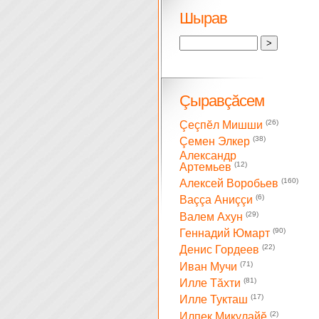
Шырав
Çыравçăсем
(26)
Çеçпĕл Мишши
(38)
Çемен Элкер
Александр
(12)
Артемьев
(160)
Алексей Воробьев
(6)
Ваççа Аниççи
(29)
Валем Ахун
(90)
Геннадий Юмарт
(22)
Денис Гордеев
(71)
Иван Мучи
(81)
Илле Тăхти
(17)
Илле Тукташ
(2)
Илпек Микулайĕ