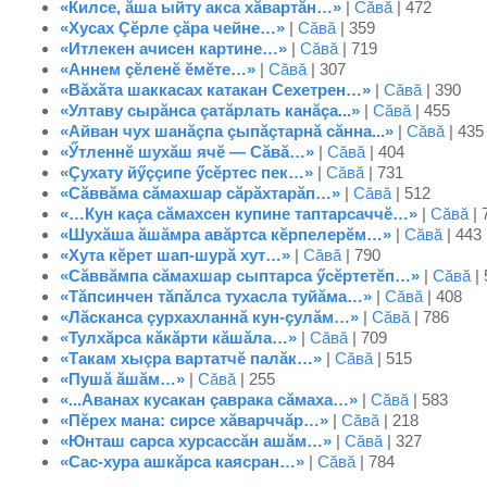
«Килсе, ăша ыйту акса хăвартăн…»
|
Сăвă
| 472
«Хусах Çĕрле çăра чейне…»
|
Сăвă
| 359
«Итлекен ачисен картине…»
|
Сăвă
| 719
«Аннем çĕленĕ ĕмĕте…»
|
Сăвă
| 307
«Вăхăта шаккасах катакан Сехетрен…»
|
Сăвă
| 390
«Ултаву сырăнса çатăрлать канăçа...»
|
Сăвă
| 455
«Айван чух шанăçпа çыпăçтарнă сăнна...»
|
Сăвă
| 435
«Ӳтленнĕ шухăш ячĕ — Сăвă…»
|
Сăвă
| 404
«Çухату йӳççипе ӳсĕртес пек…»
|
Сăвă
| 731
«Сăввăма сăмахшар сăрăхтарăп…»
|
Сăвă
| 512
«…Кун каçа сăмахсен купине таптарсаччĕ…»
|
Сăвă
| 
«Шухăша ăшăмра авăртса кĕрпелерĕм…»
|
Сăвă
| 443
«Хута кĕрет шап-шурă хут…»
|
Сăвă
| 790
«Сăввăмпа сăмахшар сыптарса ӳсĕртетĕп…»
|
Сăвă
| 
«Тăпсинчен тăпăлса тухасла туйăма…»
|
Сăвă
| 408
«Лăсканса çурхахланнă кун-çулăм…»
|
Сăвă
| 786
«Тулхăрса кăкăрти кăшăла…»
|
Сăвă
| 709
«Такам хыçра вартатчĕ палăк…»
|
Сăвă
| 515
«Пушă ăшăм…»
|
Сăвă
| 255
«...Аванах кусакан çаврака сăмаха…»
|
Сăвă
| 583
«Пĕрех мана: сирсе хăварччăр…»
|
Сăвă
| 218
«Юнташ сарса хурсассăн ашăм…»
|
Сăвă
| 327
«Сас-хура ашкăрса каясран…»
|
Сăвă
| 784