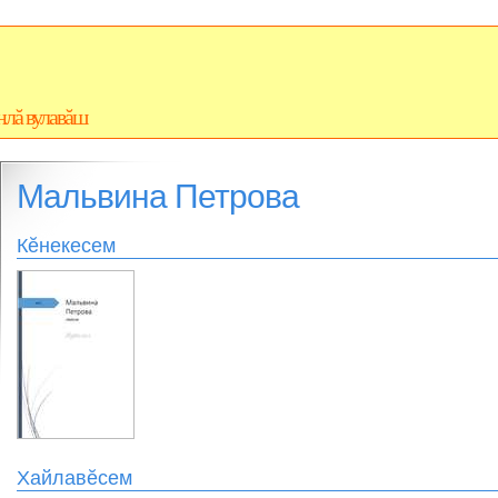
нлă вулавăш
Мальвина Петрова
Кĕнекесем
Хайлавĕсем