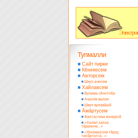
Электро
Тупмалли
■
Сайт пирки
■
Кĕнекесем
■
Авторсем
■
Шкул ачисем
■
Хайлавсем
■
Вулама сĕнетпĕр
■
Ачасем валли
■
Шкул вулавăшĕ
■
Ăмăртусем
■
Фантастика конкурсĕ
■
«Халап хапха
тăрринче...»
■
«Урхамахсем тăраç
тапăртатса...»