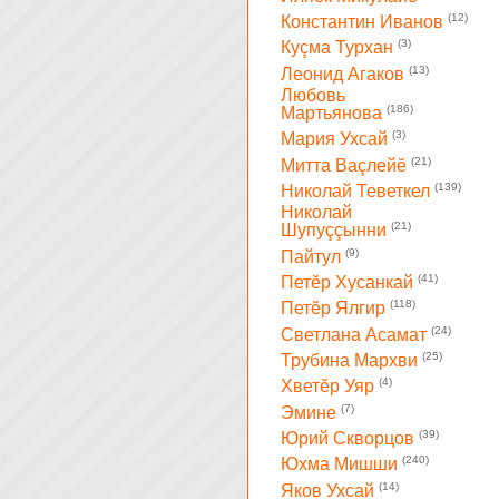
(12)
Константин Иванов
(3)
Куçма Турхан
(13)
Леонид Агаков
Любовь
(186)
Мартьянова
(3)
Мария Ухсай
(21)
Митта Ваçлейĕ
(139)
Николай Теветкел
Николай
(21)
Шупуççынни
(9)
Пайтул
(41)
Петĕр Хусанкай
(118)
Петĕр Ялгир
(24)
Светлана Асамат
(25)
Трубина Мархви
(4)
Хветĕр Уяр
(7)
Эмине
(39)
Юрий Скворцов
(240)
Юхма Мишши
(14)
Яков Ухсай