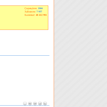
Çыравçăсем:
1066
Хайлавсем:
7 957
Калăпăшĕ:
48 412 901