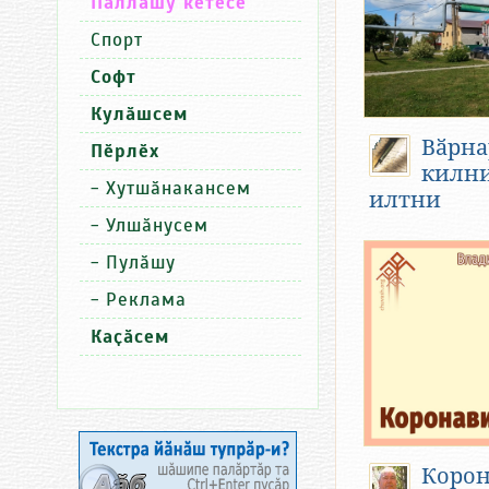
Паллашу кӗтесӗ
Спорт
Софт
Кулӑшсем
Вӑрна
Пӗрлӗх
килни
-
Хутшӑнакансем
илтни
-
Улшӑнусем
-
Пулӑшу
-
Реклама
Каҫӑсем
Корон