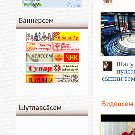
Баннерсем
Шалу
пулса
ҫынни тем
Видеосем
Шутлавҫӑсем