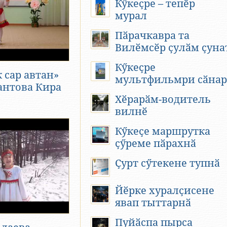
Кӳкеҫре – тепӗр
мурал
Пӑрачкавра та
Вилӗмсӗр ҫулӑм ҫуна
Кӳкеҫре
 сар автан»
мультфильмри сӑнар
антова Кира
Хӗрарӑм-водитель
вилнӗ
Кӳкеҫе маршрутка
ҫӳреме пӑрахнӑ
Ҫурт сӳтекене тупнӑ
Йӗрке хуралҫисене
явап тыттарнӑ
Пуйӑспа пырса