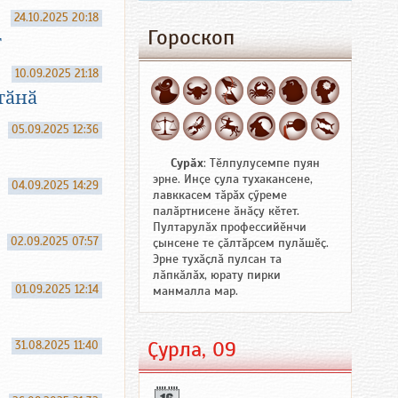
24.10.2025 20:18
Гороскоп
т
10.09.2025 21:18
тӑнӑ
05.09.2025 12:36
Сурӑх
: Тӗлпулусемпе пуян
эрне. Инҫе ҫула тухакансене,
04.09.2025 14:29
лавккасем тӑрӑх ҫӳреме
палӑртнисене ӑнӑҫу кӗтет.
Пултарулӑх профессийӗнчи
02.09.2025 07:57
ҫынсене те ҫӑлтӑрсем пулӑшӗҫ.
Эрне тухӑҫлӑ пулсан та
лӑпкӑлӑх, юрату пирки
01.09.2025 12:14
манмалла мар.
Ҫурла, 09
31.08.2025 11:40