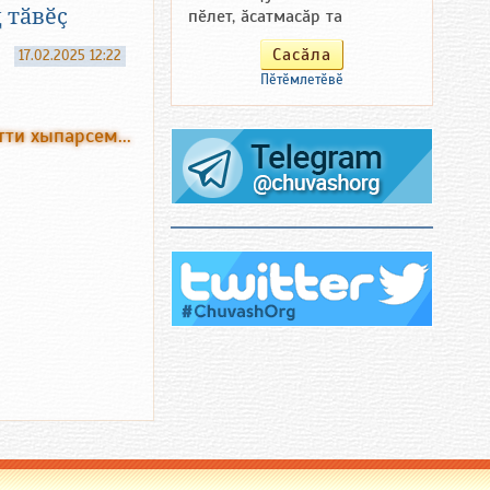
 тӑвӗҫ
пӗлет, ӑсатмасӑр та
17.02.2025 12:22
Пӗтӗмлетӗвӗ
тти хыпарсем...