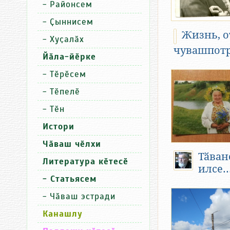
-
Районсем
-
Ҫыннисем
Жизнь, о
-
Хуҫалӑх
чувашпот
Йӑла-йӗрке
-
Тӗрӗсем
-
Тӗпелӗ
-
Тӗн
Истори
Чӑваш чӗлхи
Тӑван
Литература кӗтесӗ
илсе..
- Статьясем
-
Чӑваш эстради
Канашлу