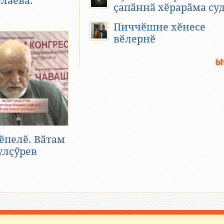
лаева.
ҫапӑннӑ хӗрарӑма суд
Пиччӗшне хӗнесе
вӗлернӗ
Ы
ӗпелӗ. Вӑтам
улҫӳрев