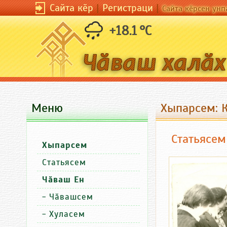
Сайта кӗр
|
Регистраци
|
Сайта кӗрсен унп
+18.1 °C
Меню
Хыпарсем: 
Статьясем
Хыпарсем
Статьясем
Чӑваш Ен
-
Чӑвашсем
-
Хуласем