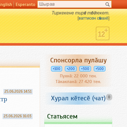
English
Esperanto
Тиркекене тирӗк тӗпӗ лекет.
[
ваттисен сӑмахӗ
]
Спонсорла пулӑшу
+100
+200
+300
+500
Пухнӑ: 22 000 тен.
Тӑкакланӑ: 27 420 тен.
25.06.2026 14:51
Хурал кӗтесӗ (чат)
0
нтр
Статьясем
23.06.2026 16:03