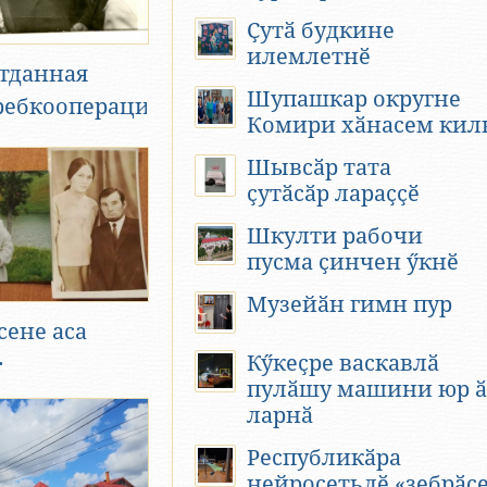
Ҫутӑ будкине
илемлетнӗ
тданная
Шупашкар округне
ребкооперации
Комири хӑнасем кил
Шывсӑр тата
ҫутӑсӑр лараҫҫӗ
Шкулти рабочи
пусма ҫинчен ӳкнӗ
Музейӑн гимн пур
сене аса
.
Кӳкеҫре васкавлӑ
пулӑшу машини юр ӑ
ларнӑ
Республикӑра
нейросетьлӗ «зебрӑс