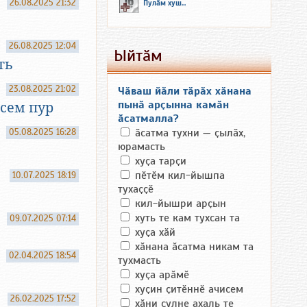
26.08.2025 21:32
Пулӑм хуш...
26.08.2025 12:04
Ыйтӑм
ть
23.08.2025 21:02
Чӑваш йӑли тӑрӑх хӑнана
пынӑ арҫынна камӑн
сем пур
ӑсатмалла?
05.08.2025 16:28
ӑсатма тухни — ҫылӑх,
юрамасть
хуҫа тарҫи
пӗтӗм кил-йышпа
10.07.2025 18:19
тухаҫҫӗ
кил-йышри арҫын
хуть те кам тухсан та
09.07.2025 07:14
хуҫа хӑй
хӑнана ӑсатма никам та
02.04.2025 18:54
тухмасть
хуҫа арӑмӗ
хуҫин ҫитӗннӗ ачисем
26.02.2025 17:52
хӑни ҫулне ахаль те