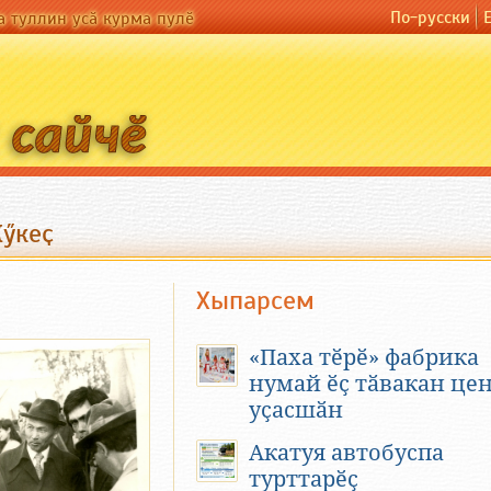
По-русски
а туллин усӑ курма пулӗ
Кӳкеҫ
Хыпарсем
«Паха тӗрӗ» фабрика
нумай ӗҫ тӑвакан це
уҫасшӑн
Акатуя автобуспа
турттарӗҫ