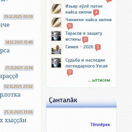
Изьяр кӳлӗ патне
кайса килни
4
29.12.2025 05:59
Чикмене кайса килни
нче
11
Тарасов в защиту
истины
17
14.12.2025 15:49
Симек - 2026
3
рса
Судьба и наследие
легендарного Ухсая
25.11.2025 21:34
17
ыраҫҫӗ
... ыттисем
02.11.2025 22:02
арлотка
Ҫанталӑк
25.10.2025 13:06
х хыҫҫӑн
Тӗплӗрех