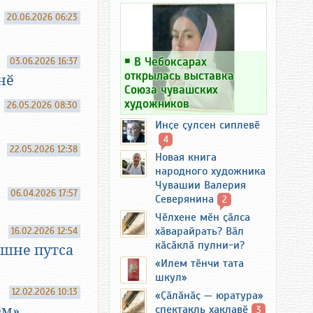
20.06.2026 06:23
￭
В Чебоксарах
03.06.2026 16:37
открылась выставка
нӗ
Союза чувашских
художников
26.05.2026 08:30
Инҫе ҫулсен сиплевӗ
4
22.05.2026 12:38
Новая книга
народного художника
Чувашии Валерия
06.04.2026 17:57
Северянина
2
Чӗлхене мӗн ҫӑлса
хӑварайрать? Вӑл
16.02.2026 12:54
кӑсӑклӑ пулни-и?
шне путса
«Илем тӗнчи тата
шкул»
12.02.2026 10:13
«Ҫӑлӑнӑҫ — юратура»
ем»
спектакль хаклавӗ
3