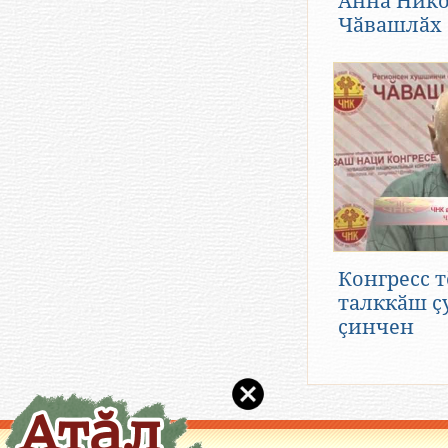
Анна Нико
Чӑвашлӑх
Конгресс т
талккӑш ҫ
ҫинчен