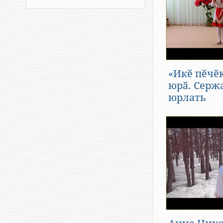
«Икӗ пӗчӗк
юрӑ. Серж
юрлать