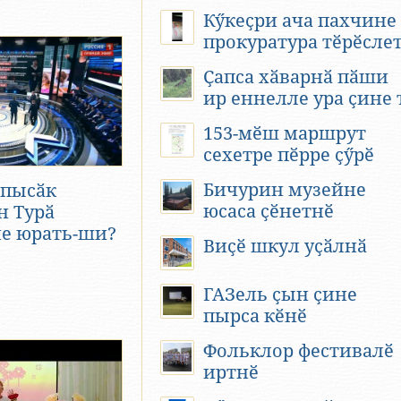
Кӳкеҫри ача пахчине
прокуратура тӗрӗсле
Ҫапса хӑварнӑ пӑши
ир еннелле ура ҫине 
153-мӗш маршрут
сехетре пӗрре ҫӳрӗ
Бичурин музейне
 пысӑк
юсаса ҫӗнетнӗ
н Турӑ
е юрать-ши?
Виҫӗ шкул уҫӑлнӑ
ГАЗель ҫын ҫине
пырса кӗнӗ
Фольклор фестивалӗ
иртнӗ