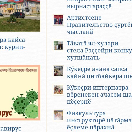
вырнаҫтараҫҫӗ
Артистсене
Правительство ҫуртӗ
чысланӑ
ра кайса
Тӑватӑ ял-хулари
: курни-
стела Раҫҫейри конку
хутшӑнать
Кӳкеҫре ачана ҫапса
кайнӑ питбайкера ш
Кӳкеҫри интернатра
вӗренекен ачасем ш
пӗҫернӗ
Физкультура
инструкторӗ пӑтӑрма
ӗҫлеме пӑрахнӑ
авирус