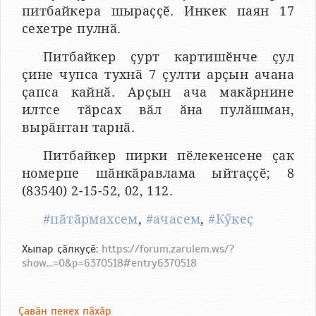
питбайкера шыраҫҫӗ. Инкек паян 17
сехетре пулнӑ.
Питбайкер ҫурт картишӗнче ҫул
ҫине чупса тухнӑ 7 ҫулти арҫын ачана
ҫапса кайнӑ. Арҫын ача макӑрнине
илтсе тӑрсах вӑл ӑна пулӑшман,
вырӑнтан тарнӑ.
Питбайкер пирки пӗлекенсене ҫак
номерпе шӑнкӑравлама ыйтаҫҫӗ; 8
(83540) 2-15-52, 02, 112.
#пӑтӑрмахсем
,
#ачасем
,
#Кӳкеҫ
Хыпар ҫӑлкуҫӗ:
https://forum.zarulem.ws/?
show...=0&p=6370518#entry6370518
Ҫавӑн пекех пӑхӑр