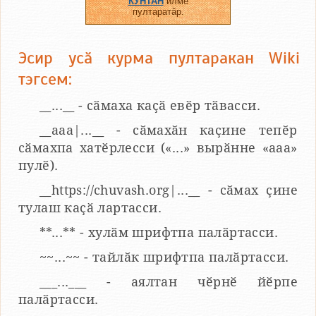
КУНТАН
илме
пултаратӑр.
Эсир усӑ курма пултаракан Wiki
тэгсем:
__...__ - сӑмаха каҫӑ евӗр тӑвасси.
__aaa|...__ - сӑмахӑн каҫине тепӗр
сӑмахпа хатӗрлесси («...» вырӑнне «ааа»
пулӗ).
__https://chuvash.org|...__ - сӑмах ҫине
тулаш каҫӑ лартасси.
**...** - хулӑм шрифтпа палӑртасси.
~~...~~ - тайлӑк шрифтпа палӑртасси.
___...___ - аялтан чӗрнӗ йӗрпе
палӑртасси.