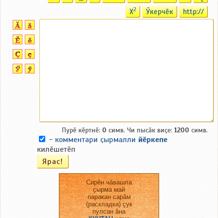
2
X
Ӳкерчӗк
http://
Пурӗ кӗртнӗ:
0
симв. Чи пысӑк виҫе:
1200
симв.
-
комментари ҫырмалли
йӗркепе
килӗшетӗп
Сирӗн чӑвашла
ҫырма май
паракан сарӑм
(раскладка) ҫук
пулсан ӑна