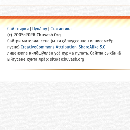
Сайт пирки
|
Пулӑшу
|
Статистика
(c) 2005-2026 Chuvash.Org
Сайтри материалсене (ытти ҫӑлкуҫсенчен илнисемсӗр
пуҫне)
CreativeCommons Attribution-ShareAlike 3.0
лицензипе килӗшӳллӗн усӑ курма пулать. Сайтпа ҫыхӑннӑ
ыйтусене кунта ярӑр: site(a)chuvash.org