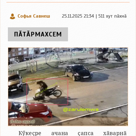
Софья Савнеш
25.11.2025 21:34 | 511 хут пӑхнӑ
ПӐТӐРМАХСЕМ
Видео скринӗ
Кӳкеҫре ачана ҫапса хӑварнӑ