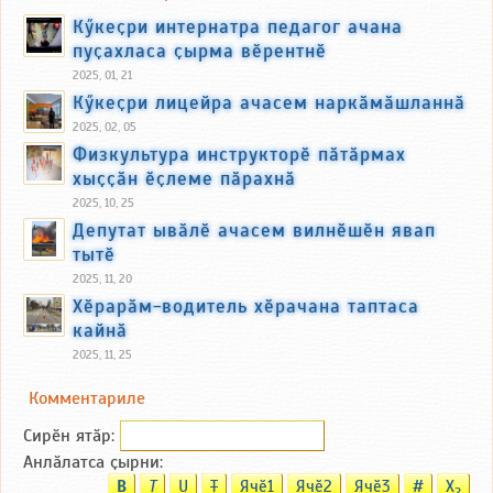
Кӳкеҫри интернатра педагог ачана
пуҫахласа ҫырма вӗрентнӗ
2025, 01, 21
Кӳкеҫри лицейра ачасем наркӑмӑшланнӑ
2025, 02, 05
Физкультура инструкторӗ пӑтӑрмах
хыҫҫӑн ӗҫлеме пӑрахнӑ
2025, 10, 25
Депутат ывӑлӗ ачасем вилнӗшӗн явап
тытӗ
2025, 11, 20
Хӗрарӑм-водитель хӗрачана таптаса
кайнӑ
2025, 11, 25
Комментариле
Сирӗн ятӑp:
Анлӑлатса ҫырни:
B
T
U
T
Ячӗ1
Ячӗ2
Ячӗ3
#
X
2