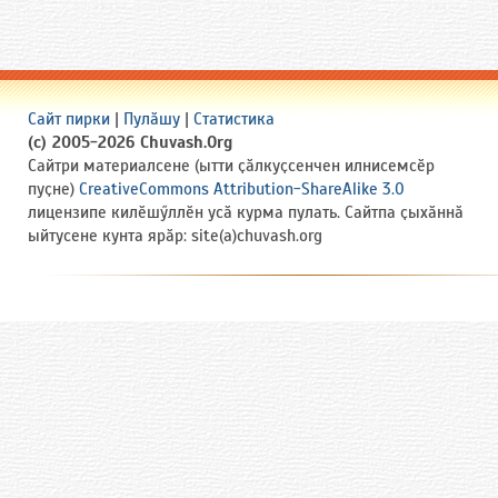
Сайт пирки
|
Пулӑшу
|
Статистика
(c) 2005-2026 Chuvash.Org
Сайтри материалсене (ытти ҫӑлкуҫсенчен илнисемсӗр
пуҫне)
CreativeCommons Attribution-ShareAlike 3.0
лицензипе килӗшӳллӗн усӑ курма пулать. Сайтпа ҫыхӑннӑ
ыйтусене кунта ярӑр: site(a)chuvash.org