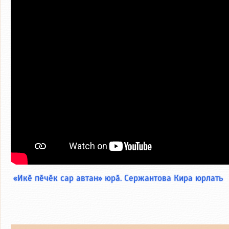
«Икӗ пӗчӗк сар автан» юрӑ. Сержантова Кира юрлать