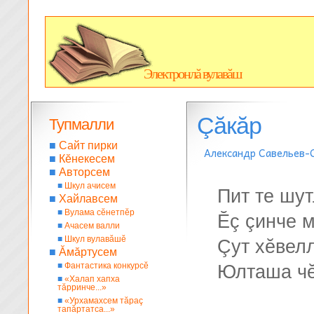
Электронлă вулавăш
Çăкăр
Тупмалли
■
Сайт пирки
Александр Савельев-
■
Кĕнекесем
■
Авторсем
■
Шкул ачисем
Пит те шут
■
Хайлавсем
■
Вулама сĕнетпĕр
Ĕç çинче м
■
Ачасем валли
■
Шкул вулавăшĕ
Çут хĕвелл
■
Ăмăртусем
■
Фантастика конкурсĕ
Юлташа чĕ
■
«Халап хапха
тăрринче...»
■
«Урхамахсем тăраç
тапăртатса...»