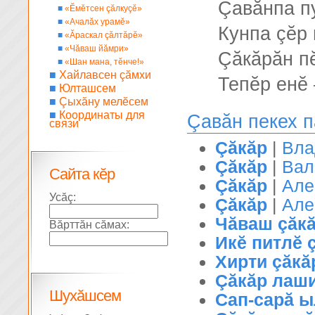
Çавăнпа п
■
«Ĕмĕтсен çăлкуçĕ»
■
«Ачалăх урамĕ»
Кунпа çĕр
■
«Ăраскал çăлтăрĕ»
■
«Чăваш йăмри»
Çăкăрăн п
■
«Шан мана, тĕнче!»
■
Хайлавсен çăмхи
Тепĕр ен
■
Юлташсем
■
Çыхăну мелĕсем
■
Координаты для
Çавăн пекех 
связи
Çăкăр
|
Вла
Çăкăр
|
Вал
Сайта кĕр
Çăкăр
|
Але
Усăç:
Çăкăр
|
Але
Чăваш çăк
Вăрттăн сăмах:
Икĕ питлĕ 
Хирти çăкă
Çăкăр лаш
Шухăшсем
Сап-сарă ы