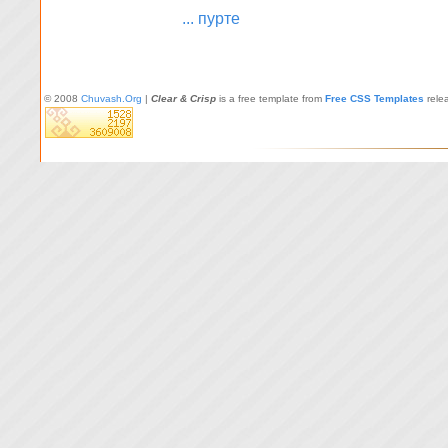
... пурте
© 2008
Chuvash.Org
|
Clear & Crisp
is a free template from
Free CSS Templates
rele