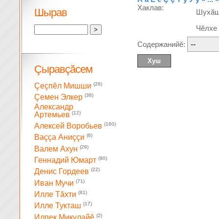
Хаклав:
Шырав
Шухă
Чĕлхе
Содержанийĕ:
Çыравçăсем
(26)
Çеçпĕл Мишши
(38)
Çемен Элкер
Александр
(12)
Артемьев
(160)
Алексей Воробьев
(6)
Ваççа Аниççи
(29)
Валем Ахун
(90)
Геннадий Юмарт
(22)
Денис Гордеев
(71)
Иван Мучи
(81)
Илле Тăхти
(17)
Илле Тукташ
(2)
Илпек Микулайĕ