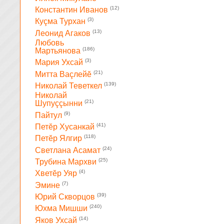
(12)
Константин Иванов
(3)
Куçма Турхан
(13)
Леонид Агаков
Любовь
(186)
Мартьянова
(3)
Мария Ухсай
(21)
Митта Ваçлейĕ
(139)
Николай Теветкел
Николай
(21)
Шупуççынни
(9)
Пайтул
(41)
Петĕр Хусанкай
(118)
Петĕр Ялгир
(24)
Светлана Асамат
(25)
Трубина Мархви
(4)
Хветĕр Уяр
(7)
Эмине
(39)
Юрий Скворцов
(240)
Юхма Мишши
(14)
Яков Ухсай