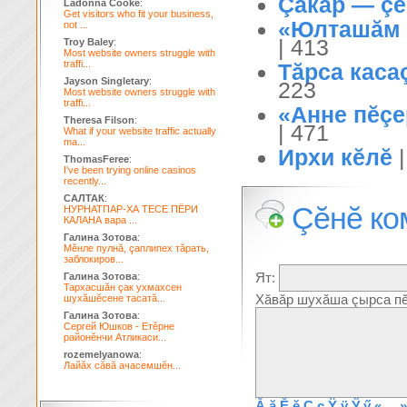
Çăкăр — çĕ
Ladonna Cooke
:
Get visitors who fit your business,
«Юлташăм с
not ...
| 413
Troy Baley
:
Most website owners struggle with
traffi...
Тăрса каса
Jayson Singletary
:
223
Most website owners struggle with
traffi...
«Анне пĕçе
Theresa Filson
:
| 471
What if your website traffic actually
ma...
Ирхи кĕлĕ
ThomasFeree
:
I've been trying online casinos
recently...
САЛТАК
:
Çĕнĕ ко
НУРНАТПАР-ХА ТЕСЕ ПЁРИ
КАЛАНА вара ...
Галина Зотова
:
Мĕнле пулнă, çаплипех тăрать,
заблокиров...
Ят:
Галина Зотова
:
Тархасшăн çак ухмахсен
Хăвăр шухăша çырса пĕ
шухăшĕсене тасатă...
Галина Зотова
:
Сергей Юшков - Етĕрне
районĕнчи Атликаси...
rozemelyanowa
:
Лайăх сăвă ачасемшĕн...
Ă
ă
Ĕ
ĕ
Ç
ç
Ÿ
ÿ
Ӳ
ӳ
« ... »