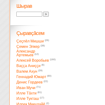
Шырав
Çыравçăсем
(26)
Çеçпĕл Мишши
(38)
Çемен Элкер
Александр
(12)
Артемьев
(160)
Алексей Воробьев
(6)
Ваççа Аниççи
(29)
Валем Ахун
(90)
Геннадий Юмарт
(22)
Денис Гордеев
(71)
Иван Мучи
(81)
Илле Тăхти
(17)
Илле Тукташ
(2)
Илпек Микулайĕ