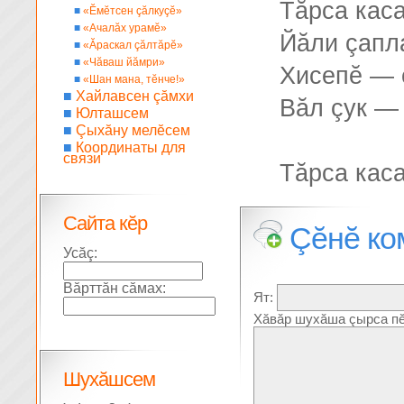
Тăрса каса
■
«Ĕмĕтсен çăлкуçĕ»
■
«Ачалăх урамĕ»
Йăли çапл
■
«Ăраскал çăлтăрĕ»
■
«Чăваш йăмри»
Хисепĕ — 
■
«Шан мана, тĕнче!»
■
Хайлавсен çăмхи
Вăл çук — 
■
Юлташсем
■
Çыхăну мелĕсем
■
Координаты для
связи
Тăрса каса
Сайта кĕр
Çĕнĕ ко
Усăç:
Вăрттăн сăмах:
Ят:
Хăвăр шухăша çырса пĕ
Шухăшсем