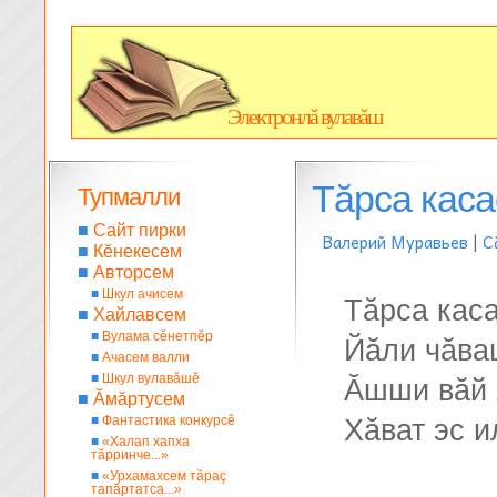
Электронлă вулавăш
Тăрса каса
Тупмалли
■
Сайт пирки
Валерий Муравьев
|
С
■
Кĕнекесем
■
Авторсем
■
Шкул ачисем
Тăрса каса
■
Хайлавсем
■
Вулама сĕнетпĕр
Йăли чăва
■
Ачасем валли
■
Шкул вулавăшĕ
Ăшши вăй 
■
Ăмăртусем
■
Фантастика конкурсĕ
Хăват эс и
■
«Халап хапха
тăрринче...»
■
«Урхамахсем тăраç
тапăртатса...»