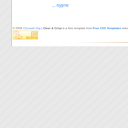
... пурте
© 2008
Chuvash.Org
|
Clear & Crisp
is a free template from
Free CSS Templates
rele