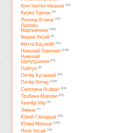
(12)
Константин Иванов
(3)
Куçма Турхан
(13)
Леонид Агаков
Любовь
(186)
Мартьянова
(3)
Мария Ухсай
(21)
Митта Ваçлейĕ
(139)
Николай Теветкел
Николай
(21)
Шупуççынни
(9)
Пайтул
(41)
Петĕр Хусанкай
(118)
Петĕр Ялгир
(24)
Светлана Асамат
(25)
Трубина Мархви
(4)
Хветĕр Уяр
(7)
Эмине
(39)
Юрий Скворцов
(240)
Юхма Мишши
(14)
Яков Ухсай