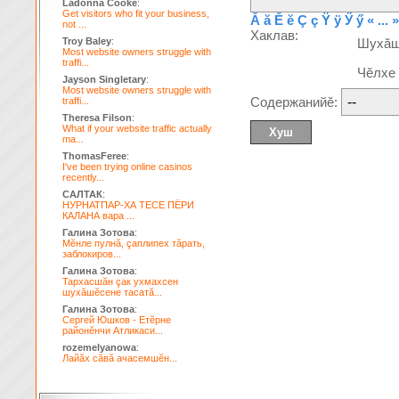
Ladonna Cooke
:
Get visitors who fit your business,
Ă
ă
Ĕ
ĕ
Ç
ç
Ÿ
ÿ
Ӳ
ӳ
« ... »
not ...
Хаклав:
Troy Baley
:
Шухă
Most website owners struggle with
traffi...
Чĕлхе
Jayson Singletary
:
Most website owners struggle with
Содержанийĕ:
traffi...
Theresa Filson
:
What if your website traffic actually
ma...
ThomasFeree
:
I've been trying online casinos
recently...
САЛТАК
:
НУРНАТПАР-ХА ТЕСЕ ПЁРИ
КАЛАНА вара ...
Галина Зотова
:
Мĕнле пулнă, çаплипех тăрать,
заблокиров...
Галина Зотова
:
Тархасшăн çак ухмахсен
шухăшĕсене тасатă...
Галина Зотова
:
Сергей Юшков - Етĕрне
районĕнчи Атликаси...
rozemelyanowa
:
Лайăх сăвă ачасемшĕн...